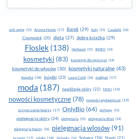
Bandi
(29)
Aroma Home
(17)
anti-aging
(15)
buty
(15)
Caudalie
(16)
dobra książka
(29)
dieta
(27)
Cosmepick
(20)
Floslek
(138)
Herbapol
(15)
INVEO
(14)
kosmetyki
(83)
kosmetyki dla mężczyzn
(14)
kosmetyki naturalne
(43)
kosmetyki do włosów
(30)
książki
(23)
książka
(18)
makijaż
(17)
Laura Conti
(16)
moda
(187)
nawilżanie skóry
(22)
NOU
(19)
nowości kosmetyczne
(78)
nowości wydawnicze
(19)
OnlyBio
(64)
oczyszczanie twarzy
(17)
perfumy
(15)
pielegnacja skóry
(24)
pielęgnacja
(15)
pielęgnacja dłoni
(14)
pielęgnacja wlosów
(91)
pielęgnacja twarzy
(16)
Solverx
(26)
Stapiz
(21)
przepis
(17)
relaks
(18)
Sielanka
(16)