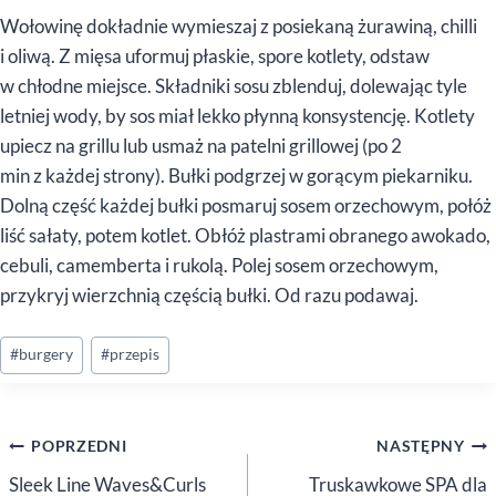
Wołowinę dokładnie wymieszaj z posiekaną żurawiną, chilli
i oliwą. Z mięsa uformuj płaskie, spore kotlety, odstaw
w chłodne miejsce. Składniki sosu zblenduj, dolewając tyle
letniej wody, by sos miał lekko płynną konsystencję. Kotlety
upiecz na grillu lub usmaż na patelni grillowej (po 2
min z każdej strony). Bułki podgrzej w gorącym piekarniku.
Dolną część każdej bułki posmaruj sosem orzechowym, połóż
liść sałaty, potem kotlet. Obłóż plastrami obranego awokado,
cebuli, camemberta i rukolą. Polej sosem orzechowym,
przykryj wierzchnią częścią bułki. Od razu podawaj.
Tagi
#
burgery
#
przepis
wpisu:
Nawigacja
POPRZEDNI
NASTĘPNY
wpisu
Sleek Line Waves&Curls
Truskawkowe SPA dla