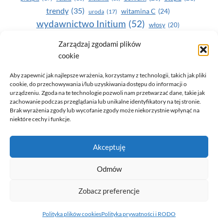
trendy
(35)
witamina C
(24)
uroda
(17)
wydawnictwo Initium
(52)
włosy
(20)
Yasumi
(164)
zdrowe zęby
(20)
Zarządzaj zgodami plików
cookie
zdrowie
(135)
Aby zapewnić jak najlepsze wrażenia, korzystamy z technologii, takich jak pliki
cookie, do przechowywania i/lub uzyskiwania dostępu do informacji o
urządzeniu. Zgoda na te technologie pozwoli nam przetwarzać dane, takie jak
zachowanie podczas przeglądania lub unikalne identyfikatory na tej stronie.
Brak wyrażenia zgody lub wycofanie zgody może niekorzystnie wpłynąć na
niektóre cechy i funkcje.
© 2026 Only You - portal dla kobiet (uroda, moda, zdrowie)
Akceptuję
opracowanie:
AZDOBRESTRONY
Odmów
Zobacz preferencje
Polityka prywatności i RODO
Polityka plików cookies (EU)
Polityka plików cookies
Polityka prywatności i RODO