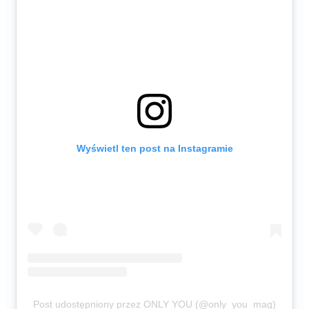
Wyświetl ten post na Instagramie
Post udostępniony przez ONLY YOU (@only_you_mag)