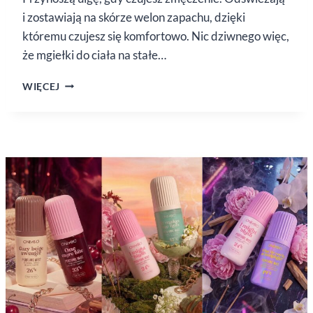
i zostawiają na skórze welon zapachu, dzięki
któremu czujesz się komfortowo. Nic dziwnego więc,
że mgiełki do ciała na stałe…
MGIEŁKI
WIĘCEJ
DO CIAŁA.
ZA CO KOBIETY
JE POLUBIŁY?