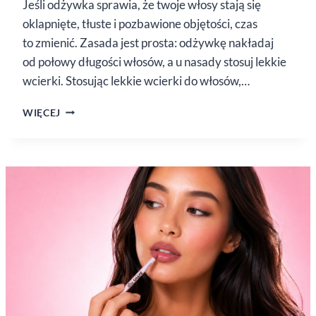
Jeśli odżywka sprawia, że twoje włosy stają się
oklapnięte, tłuste i pozbawione objętości, czas
to zmienić. Zasada jest prosta: odżywkę nakładaj
od połowy długości włosów, a u nasady stosuj lekkie
wcierki. Stosując lekkie wcierki do włosów,…
CZYM
WIĘCEJ
ODŻYWIAĆ
WŁOSY,
BY ICH
NIE OBCIĄŻAĆ?