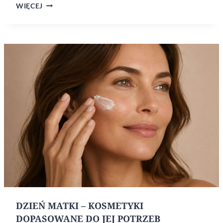
JAK
WIĘCEJ
POBUDZIĆ
SKÓRĘ
DO REGENERACJI
PO 40.
ROKU
ŻYCIA?
DZIEŃ MATKI – KOSMETYKI
DOPASOWANE DO JEJ POTRZEB