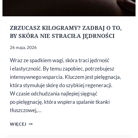
ZRZUCASZ KILOGRAMY? ZADBAJ O TO,
BY SKÓRA NIE STRACIŁA JĘDRNOŚCI
26 maja, 2026
Wraz ze spadkiem wagi, skóra traci jędrność
i elastyczność. By temu zapobiec, potrzebujesz
intensywnego wsparcia. Kluczem jest pielęgnacja,
która stymuluje skórę do szybkiej regeneracji.
W czasie odchudzania najlepiej sięgnąć
po pielęgnację, która wspiera spalanie tkanki
tłuszczowej,…
ZRZUCASZ
WIĘCEJ
KILOGRAMY?
ZADBAJ