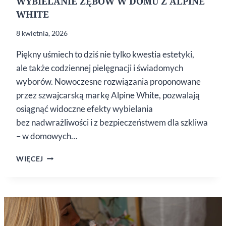
WYBIELANIE ZĘBÓW W DOMU Z ALPINE
WHITE
8 kwietnia, 2026
Piękny uśmiech to dziś nie tylko kwestia estetyki,
ale także codziennej pielęgnacji i świadomych
wyborów. Nowoczesne rozwiązania proponowane
przez szwajcarską markę Alpine White, pozwalają
osiągnąć widoczne efekty wybielania
bez nadwrażliwości i z bezpieczeństwem dla szkliwa
– w domowych…
WYBIELANIE
WIĘCEJ
ZĘBÓW
W DOMU
Z ALPINE
WHITE