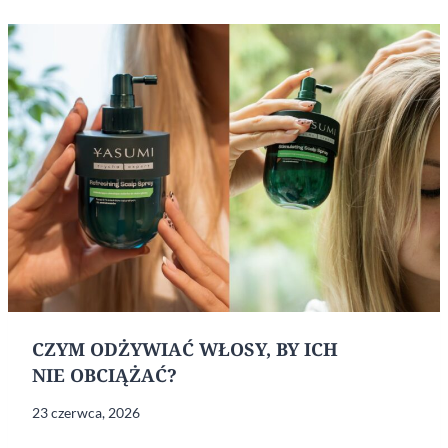
KIEDY
I DLA
KOGO
JEST
NIEZBĘDNA
CZYM ODŻYWIAĆ WŁOSY, BY ICH
NIE OBCIĄŻAĆ?
23 czerwca, 2026