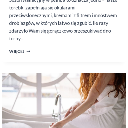
torebki zapełniają się okularami
przeciwsłonecznymi, kremami z filtrem i mnóstwem
drobiazgów, w których łatwo się zgubić. Ile razy
zdarzyło Wam się gorączkowo przeszukiwać dno
torby…
PEPTYDOWE
WIĘCEJ
TINTY
OD REVERS
COSMETICS.
POZNAJ
GENIALNY
GADŻET
Z HOLDEREM
NA TELEFON