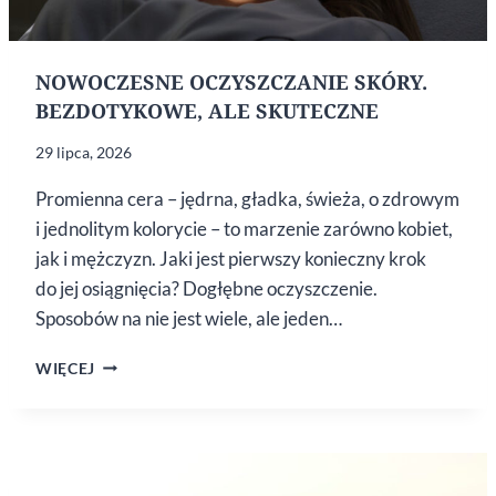
NOWOCZESNE OCZYSZCZANIE SKÓRY.
BEZDOTYKOWE, ALE SKUTECZNE
29 lipca, 2026
Promienna cera – jędrna, gładka, świeża, o zdrowym
i jednolitym kolorycie – to marzenie zarówno kobiet,
jak i mężczyzn. Jaki jest pierwszy konieczny krok
do jej osiągnięcia? Dogłębne oczyszczenie.
Sposobów na nie jest wiele, ale jeden…
NOWOCZESNE
WIĘCEJ
OCZYSZCZANIE
SKÓRY.
BEZDOTYKOWE,
ALE SKUTECZNE