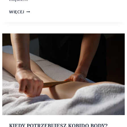
CZY ROZLUŹNIENIE
WIĘCEJ
MIĘŚNI
TWARZY
ZMNIEJSZY
ZMARSZCZKI
MIMICZNE?
KIEDY POTRZEBUJESZ KOBIDO BODY?