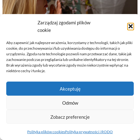
Zarządzaj zgodami plików
cookie
Aby zapewnić jak najlepsze wrażenia, korzystamy z technologii, takich jak pliki
cookie, do przechowywania i/lub uzyskiwania dostępu do informacji o
urządzeniu. Zgoda na te technologie pozwoli nam przetwarzać dane, takie jak
zachowanie podczas przeglądania lub unikalne identyfikatory na tej stronie.
Brak wyrażenia zgody lub wycofanie zgody może niekorzystnie wpłynąć na
niektóre cechy i funkcje.
DLACZEGO WIŚNIE TO KLUCZ
Akceptuję
DO WIOSENNEJ ODNOWY?
Odmów
27 marca, 2026
Wiśnie kojarzą nam się z pełnią lata, ale ich
Zobacz preferencje
właściwości sprawiają, że są idealnym fundamentem
Polityka plików cookies
Polityka prywatności i RODO
wiosennej odnowy. Pozytywnie wpływają