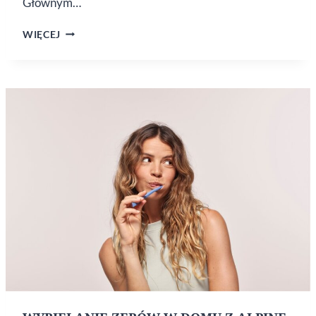
Głównym…
DLACZEGO
WIĘCEJ
ROZGRZEWANIE
CIAŁA
ZMNIEJSZA
CELLULIT?