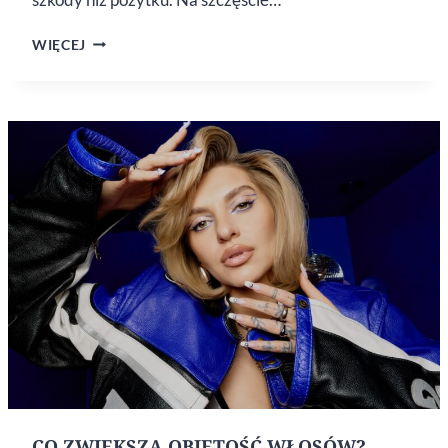
CZYM
WIĘCEJ
ROZŚWIETLAĆ
CERĘ
WIOSNĄ
I LATEM?
4
BEZPIECZNE
SKŁADNIKI
W SŁONECZNE
DNI
CO ZWIĘKSZA OBJĘTOŚĆ WŁOSÓW?