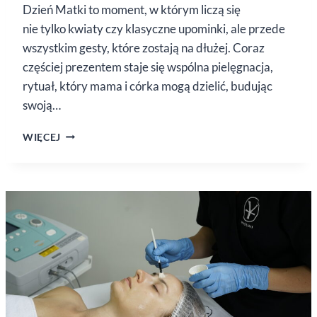
Dzień Matki to moment, w którym liczą się
nie tylko kwiaty czy klasyczne upominki, ale przede
wszystkim gesty, które zostają na dłużej. Coraz
częściej prezentem staje się wspólna pielęgnacja,
rytuał, który mama i córka mogą dzielić, budując
swoją…
DZIEŃ
WIĘCEJ
MATKI
–
PREZENT,
KTÓRY ŁĄCZY
MAMĘ
I CÓRKĘ