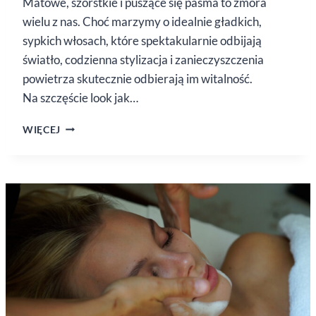
Matowe, szorstkie i puszące się pasma to zmora
wielu z nas. Choć marzymy o idealnie gładkich,
sypkich włosach, które spektakularnie odbijają
światło, codzienna stylizacja i zanieczyszczenia
powietrza skutecznie odbierają im witalność.
Na szczęście look jak…
EFEKT
WIĘCEJ
TAFLI
NA WŁOSACH
BEZ WIZYTY
U FRYZJERA?