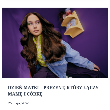
O TO,
BY SKÓRA
NIE STRACIŁA
JĘDRNOŚCI
DZIEŃ MATKI – PREZENT, KTÓRY ŁĄCZY
MAMĘ I CÓRKĘ
25 maja, 2026