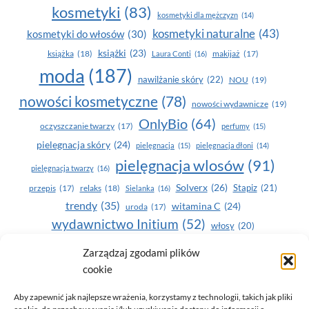
kosmetyki
(83)
kosmetyki dla mężczyzn
(14)
kosmetyki naturalne
(43)
kosmetyki do włosów
(30)
książki
(23)
książka
(18)
makijaż
(17)
Laura Conti
(16)
moda
(187)
nawilżanie skóry
(22)
NOU
(19)
nowości kosmetyczne
(78)
nowości wydawnicze
(19)
OnlyBio
(64)
oczyszczanie twarzy
(17)
perfumy
(15)
pielegnacja skóry
(24)
pielęgnacja
(15)
pielęgnacja dłoni
(14)
pielęgnacja wlosów
(91)
pielęgnacja twarzy
(16)
Solverx
(26)
Stapiz
(21)
przepis
(17)
relaks
(18)
Sielanka
(16)
trendy
(35)
witamina C
(24)
uroda
(17)
wydawnictwo Initium
(52)
włosy
(20)
Yasumi
(164)
zdrowe zęby
(20)
Zarządzaj zgodami plików
cookie
zdrowie
(135)
Aby zapewnić jak najlepsze wrażenia, korzystamy z technologii, takich jak pliki