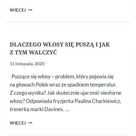
7
WIĘCEJ
TRIKÓW
NA SZYBKI
WZROST
WŁOSA
DLACZEGO WŁOSY SIĘ PUSZĄ I JAK
Z TYM WALCZYĆ
11 listopada, 2020
Puszące się włosy – problem, który pojawia się
na głowach Polek wraz ze spadkiem temperatur.
Z czego wynika? Jak skutecznie ujarzmić niesforne
włosy? Odpowiada fryzjerka Paulina Charkiewicz,
trenerka marki Davines. …
DLACZEGO
WIĘCEJ
WŁOSY
SIĘ