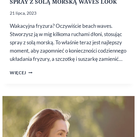
SPRAY Z SOLĄ MORSKĄ WAVES LOOK
21 lipca, 2023
Wakacyjna fryzura? Oczywiście beach waves.
Stworzysz ją w mig kilkoma ruchami dłoni, stosując
spray z solą morską. To właśnie teraz jest najlepszy
moment, aby zapomnieć o konieczności codziennego
układania fryzury, a szczotkę i suszarkę zamienić…
SPRAY
WIĘCEJ
Z SOLĄ
MORSKĄ
WAVES
LOOK