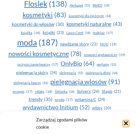
Floslek
(138)
Herbapol
(15)
INVEO
(14)
kosmetyki
(83)
kosmetyki dla mężczyzn
(14)
kosmetyki naturalne
(43)
kosmetyki do włosów
(30)
książki
(23)
książka
(18)
makijaż
(17)
Laura Conti
(16)
moda
(187)
nawilżanie skóry
(22)
NOU
(19)
nowości kosmetyczne
(78)
nowości wydawnicze
(19)
OnlyBio
(64)
oczyszczanie twarzy
(17)
perfumy
(15)
pielegnacja skóry
(24)
pielęgnacja
(15)
pielęgnacja dłoni
(14)
pielęgnacja wlosów
(91)
pielęgnacja twarzy
(16)
Solverx
(26)
Stapiz
(21)
przepis
(17)
relaks
(18)
Sielanka
(16)
trendy
(35)
witamina C
(24)
uroda
(17)
wydawnictwo Initium
(52)
włosy
(20)
Yasumi
(164)
zdrowe zęby
(20)
Zarządzaj zgodami plików
cookie
zdrowie
(135)