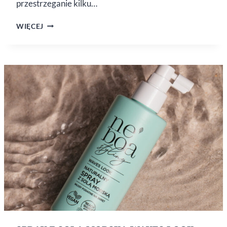
przestrzeganie kilku…
JAK
WIĘCEJ
PRAWIDŁOWO
MYĆ
SKÓRĘ
GŁOWY
I WŁOSY?