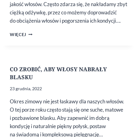
jakość włosów. Często zdarza się, że nakładamy zbyt
ciężką odżywkę, przez co możemy doprowadzić
do obciążenia włosów i pogorszenia ich kondycji….
CZY NADMIAR
WIĘCEJ
SKŁADNIKÓW
ODŻYWCZYCH
SZKODZI
WŁOSOM
CO ZROBIĆ, ABY WŁOSY NABRAŁY
BLASKU
23 grudnia, 2022
Okres zimowy nie jest łaskawy dla naszych włosów.
O tej porze roku często stają się one suche, matowe
i pozbawione blasku. Aby zapewnić im dobrą
kondycję i naturalnie piękny połysk, postaw
na świadomą i kompleksową pielęgnację…