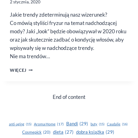
2 stycznia, 2020
Jakie trendy zdeterminują nasz wizerunek?
Co mówią styliści fryzur na temat nadchodzącej
mody? Jaki „look” będzie obowiązywał w 2020 roku
oraz jak skutecznie zadbać o kondycję włosów, aby
wpisywały się w nadchodzące trendy.
Nie ma trendów…
TRENDY
WIĘCEJ
FRYZJERSKIE
NA 2020
ROK
End of content
Bandi
(29)
Aroma Home
(17)
anti-aging
(15)
buty
(15)
Caudalie
(16)
dobra książka
(29)
dieta
(27)
Cosmepick
(20)