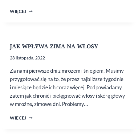
CO ZROBIĆ,
WIĘCEJ
ABY
WŁOSY
NABRAŁY
BLASKU
JAK WPŁYWA ZIMA NA WŁOSY
28 listopada, 2022
Za nami pierwsze dni z mrozem i śniegiem. Musimy
przygotować się na to, że przez najbliższe tygodnie
i miesiące będzie ich coraz więcej. Podpowiadamy
zatem jak chronić i pielęgnować włosy i skórę głowy
w mroźne, zimowe dni. Problemy…
JAK
WIĘCEJ
WPŁYWA
ZIMA
NA WŁOSY