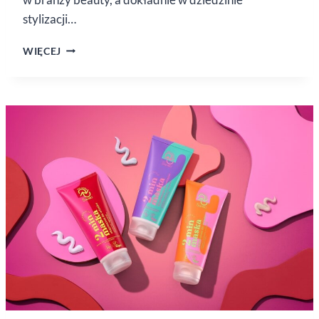
stylizacji…
TRENDY
WIĘCEJ
W STYLIZACJI
WŁOSÓW
2025