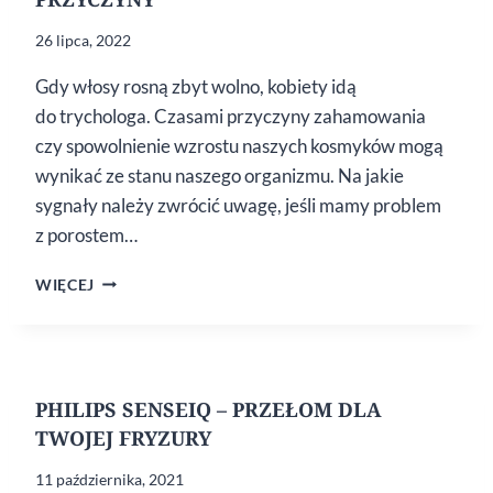
26 lipca, 2022
Gdy włosy rosną zbyt wolno, kobiety idą
do trychologa. Czasami przyczyny zahamowania
czy spowolnienie wzrostu naszych kosmyków mogą
wynikać ze stanu naszego organizmu. Na jakie
sygnały należy zwrócić uwagę, jeśli mamy problem
z porostem…
WŁOSY
WIĘCEJ
ROSNĄ
ZBYT
WOLNO
–
PRZYCZYNY
PHILIPS SENSEIQ – PRZEŁOM DLA
TWOJEJ FRYZURY
11 października, 2021