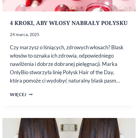
4 KROKI, ABY WŁOSY NABRAŁY POŁYSKU
24 marca, 2025
Czy marzysz o lśniących, zdrowych włosach? Blask
włosów to oznaka ich zdrowia, odpowiedniego
nawilżenia i dobrze dobranej pielęgnacji. Marka
OnlyBio stworzyła linię Połysk Hair of the Day,
która pomoże ci wydobyć naturalny blask pasm…
4
WIĘCEJ
KROKI,
ABY
WŁOSY
NABRAŁY
POŁYSKU