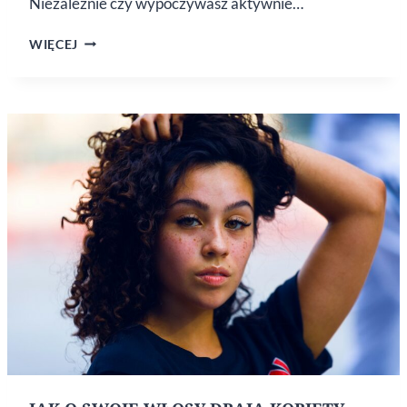
Niezależnie czy wypoczywasz aktywnie…
ZADBAJ
WIĘCEJ
O WŁOSY
PODCZAS
MAJÓWKI.
3
KOSMETYKI
WYSTARCZĄ