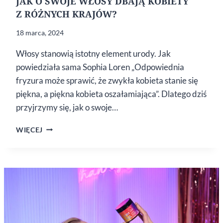
JAK O SWOJE WŁOSY DBAJĄ KOBIETY
Z RÓŻNYCH KRAJÓW?
18 marca, 2024
Włosy stanowią istotny element urody. Jak
powiedziała sama Sophia Loren „Odpowiednia
fryzura może sprawić, że zwykła kobieta stanie się
piękna, a piękna kobieta oszałamiająca”. Dlatego dziś
przyjrzymy się, jak o swoje…
JAK
WIĘCEJ
O SWOJE
WŁOSY
DBAJĄ
KOBIETY
Z RÓŻNYCH
KRAJÓW?