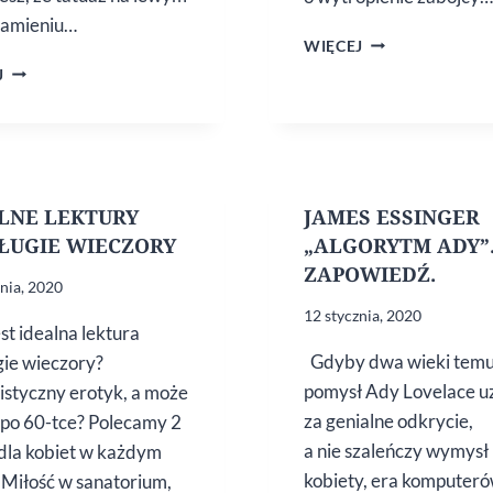
ramieniu…
ZOFIA
WIĘCEJ
MARKOWSKA
CZY WIESZ,
J
„NOIR”.
ŻE DOBRY
NOWOŚĆ
KŁAMCA
WYDAWNICZA
BĘDZIE
DŁUGO
PATRZYŁ
CI W OCZY?
LNE LEKTURY
JAMES ESSINGER
ŁUGIE WIECZORY
„ALGORYTM ADY”
ZAPOWIEDŹ.
znia, 2020
12 stycznia, 2020
st idealna lektura
Gdyby dwa wieki tem
gie wieczory?
pomysł Ady Lovelace u
styczny erotyk, a może
za genialne odkrycie,
 po 60-tce? Polecamy 2
a nie szaleńczy wymysł
 dla kobiet w każdym
kobiety, era komputer
 Miłość w sanatorium,