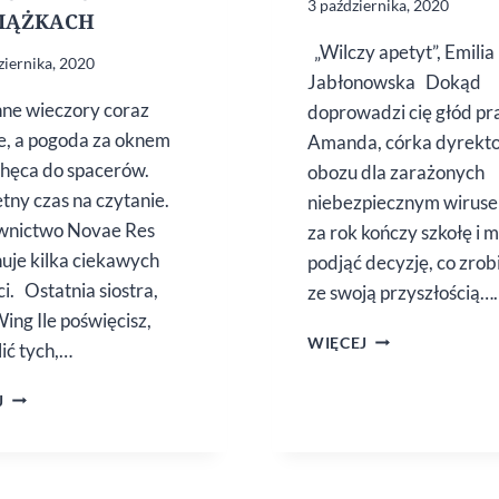
3 października, 2020
IĄŻKACH
„Wilczy apetyt”, Emilia
ziernika, 2020
Jabłonowska Dokąd
ne wieczory coraz
doprowadzi cię głód p
e, a pogoda za oknem
Amanda, córka dyrekto
chęca do spacerów.
obozu dla zarażonych
etny czas na czytanie.
niebezpiecznym wirus
nictwo Novae Res
za rok kończy szkołę i m
uje kilka ciekawych
podjąć decyzję, co zrob
i. Ostatnia siostra,
ze swoją przyszłością….
ing Ile poświęcisz,
JESIENNE
WIĘCEJ
lić tych,…
NOWOŚCI
WYDAWNICZE
PAŹDZIERNIKOWE
J
NOWOŚCI
DLA
ZAKOCHANYCH
W KSIĄŻKACH