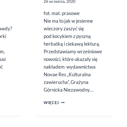
26 września, 2020
fot. mat. prasowe
Nie ma to jak w jesienne
rawdy?
wieczory zaszyć się
rki
pod kocykiem z pyszną
herbatką i ciekawą lekturą.
em,
Przedstawiamy wrześniowe
usi
nowości, które ukazały się
ić
nakładem wydawnictwa
Novae Res „Kulturalna
zawierucha”, Grażyna
Górnicka Niezawodny…
DO POCZYTANIA
WIĘCEJ
JESIENIĄ