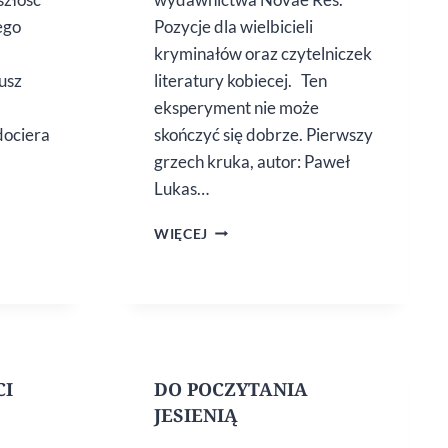
ego
Pozycje dla wielbicieli
kryminałów oraz czytelniczek
eusz
literatury kobiecej. Ten
eksperyment nie może
dociera
skończyć się dobrze. Pierwszy
grzech kruka, autor: Paweł
Lukas…
NOWOŚCI
WIĘCEJ
WYDAWNICZE
CI
DO POCZYTANIA
JESIENIĄ