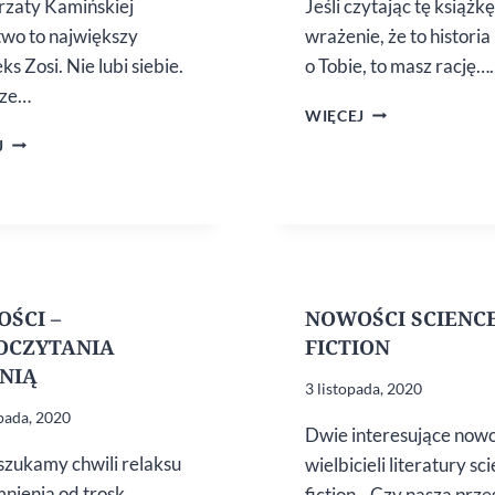
zaty Kamińskiej
Jeśli czytając tę książk
two to największy
wrażenie, że to historia
s Zosi. Nie lubi siebie.
o Tobie, to masz rację….
rze…
WIOSENNE
WIĘCEJ
NOWOŚCI
MAŁGORZATA
J
WYDAWNICZE
KAMIŃSKA,
„WEŹ
SIĘ”
ŚCI –
NOWOŚCI SCIENC
OCZYTANIA
FICTION
ENIĄ
3 listopada, 2020
opada, 2020
Dwie interesujące nowo
szukamy chwili relaksu
wielbicieli literatury sc
mnienia od trosk
fiction. Czy nasza prze