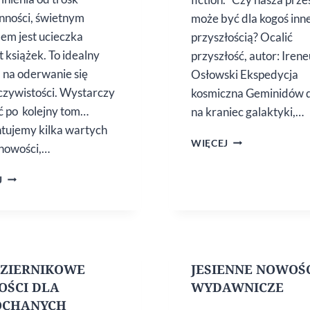
nności, świetnym
może być dla kogoś inn
em jest ucieczka
przyszłością? Ocalić
t książek. To idealny
przyszłość, autor: Iren
 na oderwanie się
Osłowski Ekspedycja
czywistości. Wystarczy
kosmiczna Geminidów 
ć po kolejny tom…
na kraniec galaktyki,…
tujemy kilka wartych
NOWOŚCI
WIĘCEJ
nowości,…
SCIENCE
FICTION
NOWOŚCI
J
–
DO POCZYTANIA
JESIENIĄ
ZIERNIKOWE
JESIENNE NOWOŚ
ŚCI DLA
WYDAWNICZE
OCHANYCH