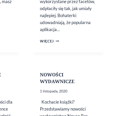
ę, masz
wykorzystane przez facetów,
odpłaciły się tak, jak umiały
najlepiej. Bohaterki
udowadniają, że popularna
aplikacja…
„RANDKI
WIĘCEJ
Z TINDERA”,
SONII
MARIE
E
NOWOŚCI
WYDAWNICZE
1 listopada, 2020
ści dla
Kochacie książki?
ience
Przedstawiamy nowości
szłość
wydawnictwa Novae Res.