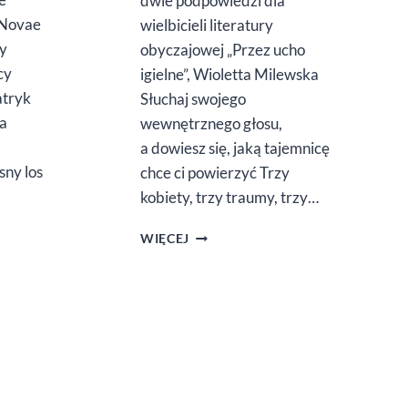
dwie podpowiedzi dla
 Novae
wielbicieli literatury
ry
obyczajowej „Przez ucho
cy
igielne”, Wioletta Milewska
atryk
Słuchaj swojego
a
wewnętrznego głosu,
a dowiesz się, jaką tajemnicę
sny los
chce ci powierzyć Trzy
kobiety, trzy traumy, trzy…
ZACZYTANY
WIĘCEJ
MAJ
A