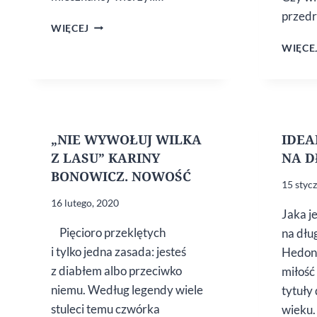
przed
„POLOWANIE”
WIĘCEJ
–
WIĘCE
DEBIUTANCKIE
DZIEŁO
TOMASZA
KAMIŃSKIEGO.
ZAPOWIEDŹ
„NIE WYWOŁUJ WILKA
IDEA
Z LASU” KARINY
NA D
BONOWICZ. NOWOŚĆ
15 styc
16 lutego, 2020
Jaka je
Pięcioro przeklętych
na dłu
i tylko jedna zasada: jesteś
Hedoni
z diabłem albo przeciwko
miłość
niemu. Według legendy wiele
tytuły
stuleci temu czwórka
wieku.