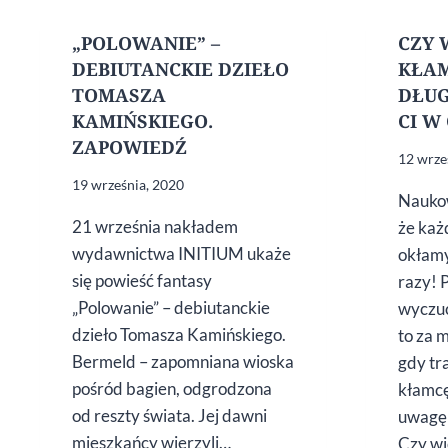
„POLOWANIE” –
CZY 
DEBIUTANCKIE DZIEŁO
KŁAM
TOMASZA
DŁUG
KAMIŃSKIEGO.
CI W
ZAPOWIEDŹ
12 wrze
19 września, 2020
Naukow
21 września nakładem
że każ
wydawnictwa INITIUM ukaże
okłamy
się powieść fantasy
razy!
„Polowanie” – debiutanckie
wyczuć 
dzieło Tomasza Kamińskiego.
to za 
Bermeld – zapomniana wioska
gdy tr
pośród bagien, odgrodzona
kłamc
od reszty świata. Jej dawni
uwagę 
mieszkańcy wierzyli…
Czy wi