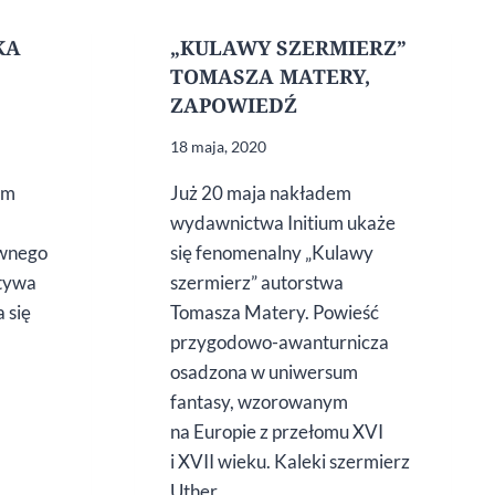
KA
„KULAWY SZERMIERZ”
TOMASZA MATERY,
ZAPOWIEDŹ
18 maja, 2020
im
Już 20 maja nakładem
wydawnictwa Initium ukaże
ewnego
się fenomenalny „Kulawy
ktywa
szermierz” autorstwa
 się
Tomasza Matery. Powieść
przygodowo-awanturnicza
osadzona w uniwersum
fantasy, wzorowanym
a
na Europie z przełomu XVI
i XVII wieku. Kaleki szermierz
Uther…