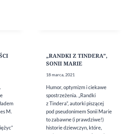
ŚCI
„RANDKI Z TINDERA”,
SONII MARIE
18 marca, 2021
.
Humor, optymizm i ciekawe
re
spostrzeżenia. „Randki
kładem
z Tindera”, autorki piszącej
es M.
pod pseudonimem Sonii Marie
to zabawne (i prawdziwe!)
iężyc”
historie dziewczyn, które,