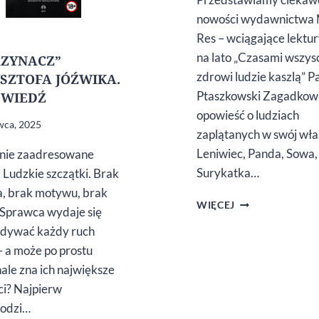
nowości wydawnictwa
Res – wciągające lektu
na lato „Czasami wszys
ZYNACZ”
zdrowi ludzie kaszlą” P
SZTOFA JÓŹWIKA.
Ptaszkowski Zagadkow
OWIEDŹ
opowieść o ludziach
wca, 2025
zaplątanych w swój wła
Leniwiec, Panda, Sowa,
nie zaadresowane
Surykatka…
. Ludzkie szczątki. Brak
, brak motywu, brak
DO POCZYTANI
WIĘCEJ
i. Sprawca wydaje się
W CZERWCU
dywać każdy ruch
 – a może po prostu
ale zna ich największe
ci? Najpierw
hodzi…