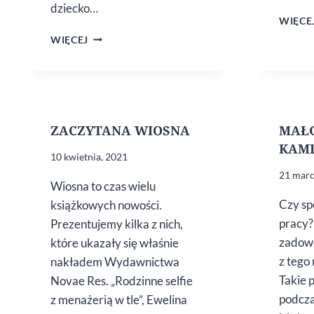
dziecko…
WIĘCE
„SKÓRA”
WIĘCEJ
PIOTRA
KOŚCIELNEGO.
NOWE
WYDANIE
ZACZYTANA WIOSNA
MAŁ
KAMI
10 kwietnia, 2021
21 marc
Wiosna to czas wielu
Czy sp
książkowych nowości.
pracy?
Prezentujemy kilka z nich,
zadowo
które ukazały się właśnie
z tego
nakładem Wydawnictwa
Takie 
Novae Res. „Rodzinne selfie
podcza
z menażerią w tle”, Ewelina