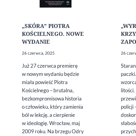
„SKÓRA” PIOTRA
„WYR
KOŚCIELNEGO. NOWE
KRZY
WYDANIE
ZAP
26 czerwca, 2025
26 czer
Już 27 czerwca premierę
Staran
w nowym wydaniu będzie
paczki
miała powieść Piotra
wzorca
Kościelnego – brutalna,
litośc
bezkompromisowa historia
przewi
o człowieku, który zamienia
policji
ból w lekcję, a cierpienie
doskon
w ideologię. Wrocław, maj
słaboś
2009 roku. Na brzegu Odry
przyc