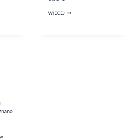
„KULAWY
WIĘCEJ
SZERMIERZ”
TOMASZA
MATERY,
ZAPOWIEDŹ
.
u
znano
ów