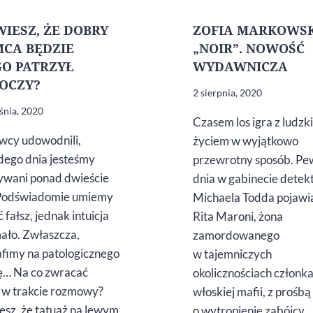
WIESZ, ŻE DOBRY
ZOFIA MARKOWS
CA BĘDZIE
„NOIR”. NOWOŚĆ
O PATRZYŁ
WYDAWNICZA
 OCZY?
2 sierpnia, 2020
śnia, 2020
Czasem los igra z ludzk
cy udowodnili,
życiem w wyjątkowo
dego dnia jesteśmy
przewrotny sposób. P
wani ponad dwieście
dnia w gabinecie dete
 Podświadomie umiemy
Michaela Todda pojawia
fałsz, jednak intuicja
Rita Maroni, żona
mało. Zwłaszcza,
zamordowanego
afimy na patologicznego
w tajemniczych
ę… Na co zwracać
okolicznościach członk
w trakcie rozmowy?
włoskiej mafii, z prośbą
esz, że tatuaż na lewym
o wytropienie zabójcy…