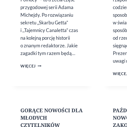
przygodowej serii Adama
codzie
Michejdy. Po rozwiązaniu
sposob
sekretu „Skarbu Getta”
w świa
i ,,Tajemnicy Canaletta” czas
sposób
na kolejną porcję historii
od rze
o znanym redaktorze. Jakie
sięgną
zagadki tym razem będą…
Prezen
uwagi 
,,PILNY
WIĘCEJ
NA TROPIE.
WIĘCE
GWIAZDA
PÓŁNOCY”
ADAMA
MICHEJDY
GORĄCE NOWOŚCI DLA
PAŹD
MŁODYCH
NOWO
CZYTELNIKÓW
ZAK