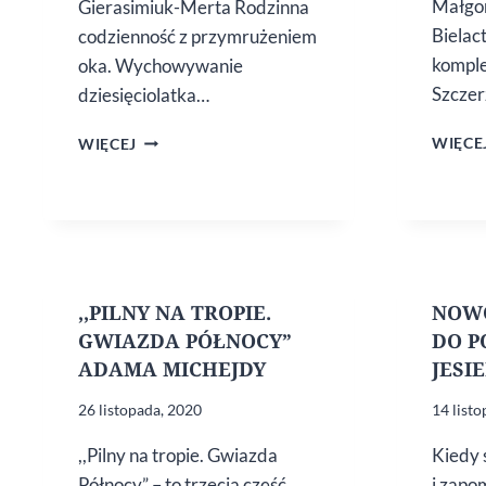
Małgor
Gierasimiuk-Merta Rodzinna
Bielac
codzienność z przymrużeniem
komplek
oka. Wychowywanie
Szcze
dziesięciolatka…
ZACZYTANA
WIĘCE
WIĘCEJ
WIOSNA
,,PILNY NA TROPIE.
NOWO
GWIAZDA PÓŁNOCY”
DO P
ADAMA MICHEJDY
JESI
26 listopada, 2020
14 list
,,Pilny na tropie. Gwiazda
Kiedy 
Północy” – to trzecia część
i zapo