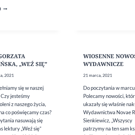
„WYRZYNACZ”
J
KRZYSZTOFA
JÓŹWIKA.
ZAPOWIEDŹ
GORZATA
WIOSENNE NOWO
ŃSKA, „WEŹ SIĘ”
WYDAWNICZE
a, 2021
21 marca, 2021
ełniamy się w naszej
Do poczytania w marcu
 Czy jesteśmy
Polecamy nowości, któ
leni z naszego życia,
ukazały się właśnie na
 na co poświęcamy czas?
Wydawnictwa Novae R
pytania nasuwają się
Sienkiewicz, „Wszyscy
s lektury „Weź się”
patrzymy na ten sam ks