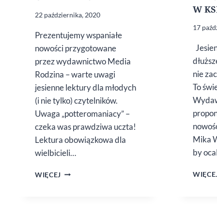
W KS
22 października, 2020
17 paźd
Prezentujemy wspaniałe
Jesien
nowości przygotowane
dłuższ
przez wydawnictwo Media
nie za
Rodzina – warte uwagi
To świ
jesienne lektury dla młodych
Wydaw
(i nie tylko) czytelników.
propon
Uwaga „potteromaniacy” –
nowośc
czeka was prawdziwa uczta!
Mika W
Lektura obowiązkowa dla
by oca
wielbicieli…
GORĄCE
WIĘCE
WIĘCEJ
NOWOŚCI
DLA
MŁODYCH
CZYTELNIKÓW