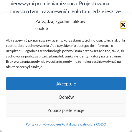
pierwszymi promieniami słońca. Projektowana
z myślą o tym, by zapewnić ciepło tam, gdzie jeszcze
jest potrzebne, ale jednocześnie wprowadzić
Zarządzaj zgodami plików
lekkość, swobodę i subtelny kolor. To ubrania, które
cookie
nie przytłaczają, ale otulają –…
Aby zapewnić jak najlepsze wrażenia, korzystamy z technologii, takich jak pliki
cookie, do przechowywania i/lub uzyskiwania dostępu do informacji o
SUNLIGHT
WIĘCEJ
urządzeniu. Zgoda na te technologie pozwoli nam przetwarzać dane, takie jak
DREAMERS
zachowanie podczas przeglądania lub unikalne identyfikatory na tej stronie.
Brak wyrażenia zgody lub wycofanie zgody może niekorzystnie wpłynąć na
niektóre cechy i funkcje.
Akceptuję
Odmów
Zobacz preferencje
Polityka plików cookies
Polityka prywatności i RODO