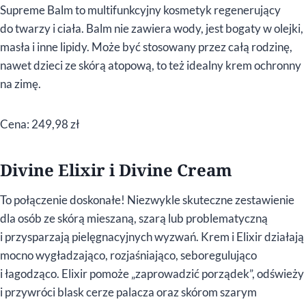
Supreme Balm to multifunkcyjny kosmetyk regenerujący
do twarzy i ciała. Balm nie zawiera wody, jest bogaty w olejki,
masła i inne lipidy. Może być stosowany przez całą rodzinę,
nawet dzieci ze skórą atopową, to też idealny krem ochronny
na zimę.
Cena: 249,98 zł
Divine Elixir i Divine Cream
To połączenie doskonałe! Niezwykle skuteczne zestawienie
dla osób ze skórą mieszaną, szarą lub problematyczną
i przysparzają pielęgnacyjnych wyzwań. Krem i Elixir działają
mocno wygładzająco, rozjaśniająco, seboregulująco
i łagodząco. Elixir pomoże „zaprowadzić porządek”, odświeży
i przywróci blask cerze palacza oraz skórom szarym