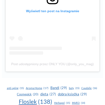
Wyświetl ten post na Instagramie
Post udostępniony przez ONLY YOU (@only_you_mag)
Bandi
(29)
Aroma Home
(17)
anti-aging
(15)
buty
(15)
Caudalie
(16)
dobra książka
(29)
dieta
(27)
Cosmepick
(20)
Floslek
(138)
Herbapol
(15)
INVEO
(14)