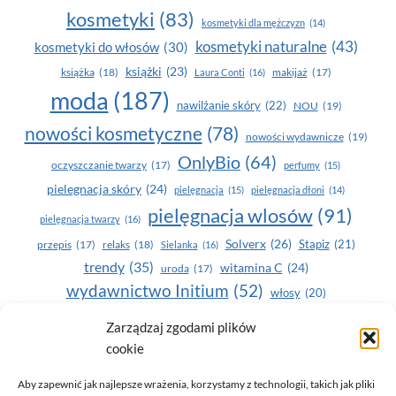
kosmetyki
(83)
kosmetyki dla mężczyzn
(14)
kosmetyki naturalne
(43)
kosmetyki do włosów
(30)
książki
(23)
książka
(18)
makijaż
(17)
Laura Conti
(16)
moda
(187)
nawilżanie skóry
(22)
NOU
(19)
nowości kosmetyczne
(78)
nowości wydawnicze
(19)
OnlyBio
(64)
oczyszczanie twarzy
(17)
perfumy
(15)
pielegnacja skóry
(24)
pielęgnacja
(15)
pielęgnacja dłoni
(14)
pielęgnacja wlosów
(91)
pielęgnacja twarzy
(16)
Solverx
(26)
Stapiz
(21)
przepis
(17)
relaks
(18)
Sielanka
(16)
trendy
(35)
witamina C
(24)
uroda
(17)
wydawnictwo Initium
(52)
włosy
(20)
Yasumi
(164)
zdrowe zęby
(20)
Zarządzaj zgodami plików
cookie
zdrowie
(135)
Aby zapewnić jak najlepsze wrażenia, korzystamy z technologii, takich jak pliki