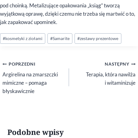
pod choinką. Metalizujące opakowania „ksiąg” tworzą
wyjątkową oprawę, dzięki czemu nie trzeba się martwić o to,
jak zapakować upominek.
Tagi
#
kosmetyki z ziołami
#
Samarite
#
zestawy prezentowe
wpisu:
Nawigacja
POPRZEDNI
NASTĘPNY
wpisu
Argirelina na zmarszczki
Terapia, która nawilża
mimiczne – pomaga
i witaminizuje
błyskawicznie
Podobne wpisy