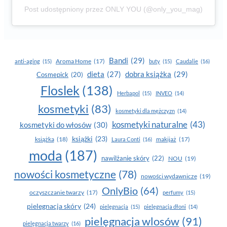
Post udostępniony przez ONLY YOU (@only_you_mag)
Bandi
(29)
Aroma Home
(17)
anti-aging
(15)
buty
(15)
Caudalie
(16)
dobra książka
(29)
dieta
(27)
Cosmepick
(20)
Floslek
(138)
Herbapol
(15)
INVEO
(14)
kosmetyki
(83)
kosmetyki dla mężczyzn
(14)
kosmetyki naturalne
(43)
kosmetyki do włosów
(30)
książki
(23)
książka
(18)
makijaż
(17)
Laura Conti
(16)
moda
(187)
nawilżanie skóry
(22)
NOU
(19)
nowości kosmetyczne
(78)
nowości wydawnicze
(19)
OnlyBio
(64)
oczyszczanie twarzy
(17)
perfumy
(15)
pielegnacja skóry
(24)
pielęgnacja
(15)
pielęgnacja dłoni
(14)
pielęgnacja wlosów
(91)
pielęgnacja twarzy
(16)