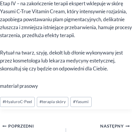
Etap IV – na zakończenie terapii ekspert wklepuje w skórę
Yasumi C-True Vitamin Cream, który intensywnie rozjaśnia,
zapobiega powstawaniu plam pigmentacyjnych, delikatnie
złuszcza i zmniejsza istniejące przebarwienia, hamuje procesy
starzenia, przedłuża efekty terapii.
Rytuał na twarz, szyję, dekolt lub dłonie wykonywany jest
przez kosmetologa lub lekarza medycyny estetycznej,
skonsultuj się czy będzie on odpowiedni dla Ciebie.
materiał prasowy
Tagi
#
HyaluroC-Peel
#
terapia skóry
#
Yasumi
wpisu:
Nawigacja
POPRZEDNI
NASTĘPNY