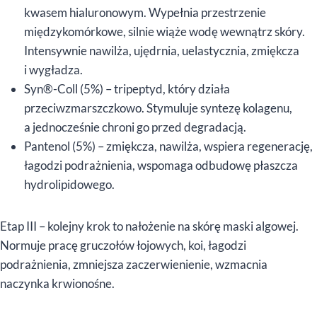
kwasem hialuronowym. Wypełnia przestrzenie
międzykomórkowe, silnie wiąże wodę wewnątrz skóry.
Intensywnie nawilża, ujędrnia, uelastycznia, zmiękcza
i wygładza.
Syn®-Coll (5%) – tripeptyd, który działa
przeciwzmarszczkowo. Stymuluje syntezę kolagenu,
a jednocześnie chroni go przed degradacją.
Pantenol (5%) – zmiękcza, nawilża, wspiera regenerację,
łagodzi podrażnienia, wspomaga odbudowę płaszcza
hydrolipidowego.
Etap III – kolejny krok to nałożenie na skórę maski algowej.
Normuje pracę gruczołów łojowych, koi, łagodzi
podrażnienia, zmniejsza zaczerwienienie, wzmacnia
naczynka krwionośne.