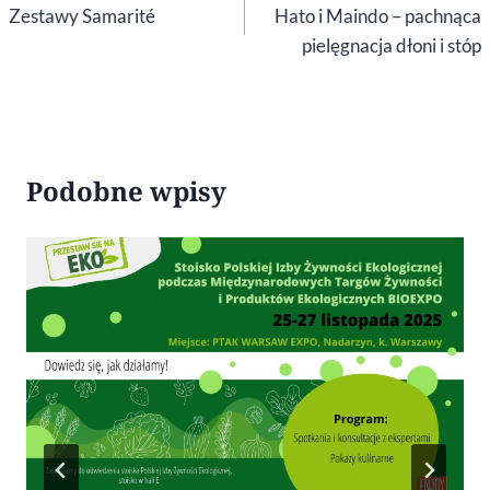
wpisu
Zestawy Samarité
Hato i Maindo – pachnąca
pielęgnacja dłoni i stóp
Podobne wpisy