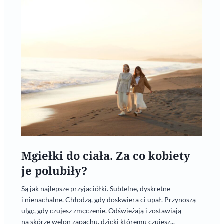
Mgiełki do ciała. Za co kobiety
je polubiły?
Są jak najlepsze przyjaciółki. Subtelne, dyskretne
i nienachalne. Chłodzą, gdy doskwiera ci upał. Przynoszą
ulgę, gdy czujesz zmęczenie. Odświeżają i zostawiają
na skórze welon zapachu, dzięki któremu czujesz...