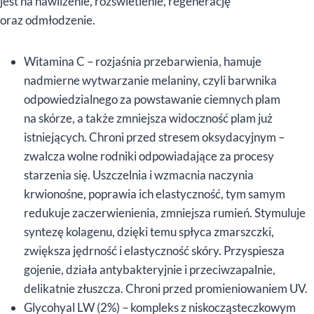
jest na nawilżenie, rozświetlenie, regenerację
oraz odmłodzenie.
Witamina C – rozjaśnia przebarwienia, hamuje
nadmierne wytwarzanie melaniny, czyli barwnika
odpowiedzialnego za powstawanie ciemnych plam
na skórze, a także zmniejsza widoczność plam już
istniejących. Chroni przed stresem oksydacyjnym –
zwalcza wolne rodniki odpowiadające za procesy
starzenia się. Uszczelnia i wzmacnia naczynia
krwionośne, poprawia ich elastyczność, tym samym
redukuje zaczerwienienia, zmniejsza rumień. Stymuluje
syntezę kolagenu, dzięki temu spłyca zmarszczki,
zwiększa jędrność i elastyczność skóry. Przyspiesza
gojenie, działa antybakteryjnie i przeciwzapalnie,
delikatnie złuszcza. Chroni przed promieniowaniem UV.
Glycohyal LW (2%) – kompleks z niskocząsteczkowym