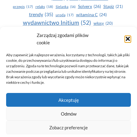
Solverx
(26)
Stapiz
(21)
przepis
(17)
relaks
(18)
Sielanka
(16)
trendy
(35)
witamina C
(24)
uroda
(17)
wydawnictwo Initium
(52)
włosy
(20)
Yasumi
(164)
zdrowe zęby
(20)
Zarządzaj zgodami plików
cookie
zdrowie
(135)
Aby zapewnić jak najlepsze wrażenia, korzystamy z technologii, takich jak pliki
cookie, do przechowywania i/lub uzyskiwania dostępu do informacji o
urządzeniu. Zgoda na te technologie pozwoli nam przetwarzać dane, takie jak
zachowanie podczas przeglądania lub unikalne identyfikatory na tej stronie.
Brak wyrażenia zgody lub wycofanie zgody może niekorzystnie wpłynąć na
niektóre cechy i funkcje.
© 2026 Only You - portal dla kobiet (uroda, moda, zdrowie)
Akceptuję
opracowanie:
AZDOBRESTRONY
Odmów
Zobacz preferencje
Polityka prywatności i RODO