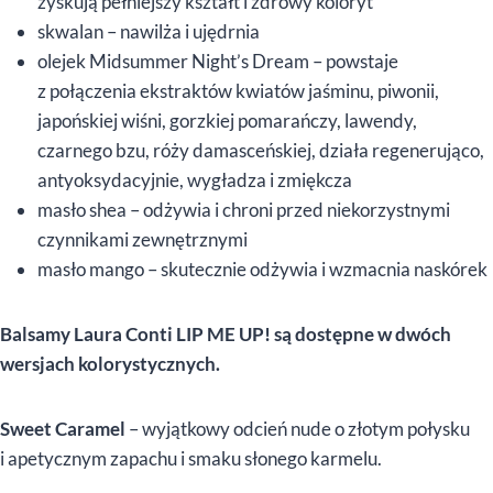
zyskują pełniejszy kształt i zdrowy koloryt
skwalan – nawilża i ujędrnia
olejek Midsummer Night’s Dream – powstaje
z połączenia ekstraktów kwiatów jaśminu, piwonii,
japońskiej wiśni, gorzkiej pomarańczy, lawendy,
czarnego bzu, róży damasceńskiej, działa regenerująco,
antyoksydacyjnie, wygładza i zmiękcza
masło shea – odżywia i chroni przed niekorzystnymi
czynnikami zewnętrznymi
masło mango – skutecznie odżywia i wzmacnia naskórek
Balsamy Laura Conti LIP ME UP! są dostępne w dwóch
wersjach kolorystycznych.
Sweet Caramel
– wyjątkowy odcień nude o złotym połysku
i apetycznym zapachu i smaku słonego karmelu.