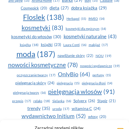
Aroma Home
(17)
anti-aging
(15)
buty
(15)
Caudalie
(16)
dobra książka
(29)
dieta
(27)
Cosmepick
(20)
Floslek
(138)
Herbapol
(15)
INVEO
(14)
kosmetyki
(83)
kosmetyki dla mężczyzn
(14)
kosmetyki naturalne
(43)
kosmetyki do włosów
(30)
książki
(23)
książka
(18)
makijaż
(17)
Laura Conti
(16)
moda
(187)
nawilżanie skóry
(22)
NOU
(19)
nowości kosmetyczne
(78)
nowości wydawnicze
(19)
OnlyBio
(64)
oczyszczanie twarzy
(17)
perfumy
(15)
pielegnacja skóry
(24)
pielęgnacja
(15)
pielęgnacja dłoni
(14)
pielęgnacja wlosów
(91)
pielęgnacja twarzy
(16)
Solverx
(26)
Stapiz
(21)
przepis
(17)
relaks
(18)
Sielanka
(16)
trendy
(35)
witamina C
(24)
uroda
(17)
wydawnictwo Initium
(52)
włosy
(20)
Yasumi
(164)
zdrowe zęby
(20)
Zarządzaj zgodami plików