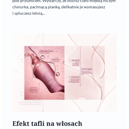
pod prysznicem. Wystarczy, że otulisz ciało miękką niczym
chmurka, pachnącą pianką, delikatnie je wymasujesz
i spłuczesz letnią...
Efekt tafli na włosach