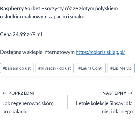
Raspberry Sorbet
– soczysty róż ze złotym połyskiem
o słodkim malinowym zapachu i smaku.
Cena 24,99 zł/9 ml
Dostępne w sklepie internetowym
https://coloris.sklep.pl/
Tagi
#
balsam do ust
#
błyszczyk do ust
#
Laura Conti
#
Lip Me Up
wpisu:
Nawigacja
POPRZEDNI
NASTĘPNY
wpisu
Jak regenerować skórę
Letnie kolekcje Sinsay: dla
po opalaniu
niej i dla niego