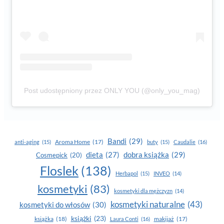
Post udostępniony przez ONLY YOU (@only_you_mag)
Bandi
(29)
Aroma Home
(17)
anti-aging
(15)
buty
(15)
Caudalie
(16)
dobra książka
(29)
dieta
(27)
Cosmepick
(20)
Floslek
(138)
Herbapol
(15)
INVEO
(14)
kosmetyki
(83)
kosmetyki dla mężczyzn
(14)
kosmetyki naturalne
(43)
kosmetyki do włosów
(30)
książki
(23)
książka
(18)
makijaż
(17)
Laura Conti
(16)