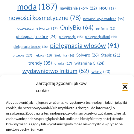
moda
(187)
nawilżanie skóry
(22)
NOU
(19)
nowości kosmetyczne
(78)
nowości wydawnicze
(19)
OnlyBio
(64)
oczyszczanie twarzy
(17)
perfumy
(15)
pielegnacja skóry
(24)
pielęgnacja
(15)
pielęgnacja dłoni
(14)
pielęgnacja wlosów
(91)
pielęgnacja twarzy
(16)
Solverx
(26)
Stapiz
(21)
przepis
(17)
relaks
(18)
Sielanka
(16)
trendy
(35)
witamina C
(24)
uroda
(17)
wydawnictwo Initium
(52)
włosy
(20)
Yasumi
(164)
zdrowe zęby
(20)
Zarządzaj zgodami plików
cookie
zdrowie
(135)
Aby zapewnić jak najlepsze wrażenia, korzystamy z technologii, takich jak pliki
cookie, do przechowywania i/lub uzyskiwania dostępu do informacji o
urządzeniu. Zgoda na te technologie pozwoli nam przetwarzać dane, takie jak
zachowanie podczas przeglądania lub unikalne identyfikatory na tej stronie.
Brak wyrażenia zgody lub wycofanie zgody może niekorzystnie wpłynąć na
niektóre cechy i funkcje.