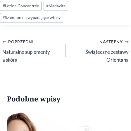
Tagi
#
Lotion Concentrée
#
Medavita
wpisu:
#
Szampon na wypadające włosy
Nawigacja
POPRZEDNI
NASTĘPNY
wpisu
Naturalne suplementy
Świąteczne zestawy
a skóra
Orientana
Podobne wpisy