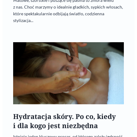
Matowe, szorstkie i puszące się pasma to zmora wielu
z nas. Choć marzymy o idealnie gładkich, sypkich włosach,
które spektakularnie odbijają światło, codzienna
stylizacja...
Hydratacja skóry. Po co, kiedy
i dla kogo jest niezbędna
Istnieje jeden kluczowy proces, od którego zależy jędrność