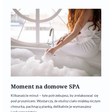
Moment na domowe SPA
Kilkanaście minut – tyle potrzebujesz, by zrelaksować się
pod prysznicem. Wystarczy, że otulisz ciało miękką niczym
chmurka, pachnącą pianką, delikatnie je wymasujesz
i spłuczesz letnią...