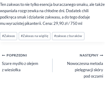
Ten zakwas to nie tylko esencja buraczanego smaku, ale także
wspaniała rozgrzewka na chłodne dni. Dodatek chili
podkręca smak i działanie zakwasu, a do tego dodaje
mu wyrazistej pikanterii. Cena: 29,90 zł / 750 ml
Tagi
#
Zakwas
#
Zakwas na wigilię
#
zakwas z buraków
wpisu:
Nawigacja
POPRZEDNI
NASTĘPNY
wpisu
Szare mydło z olejem
Nowoczesna metoda
z wiesiołka
pielęgnacji skóry
pod oczami