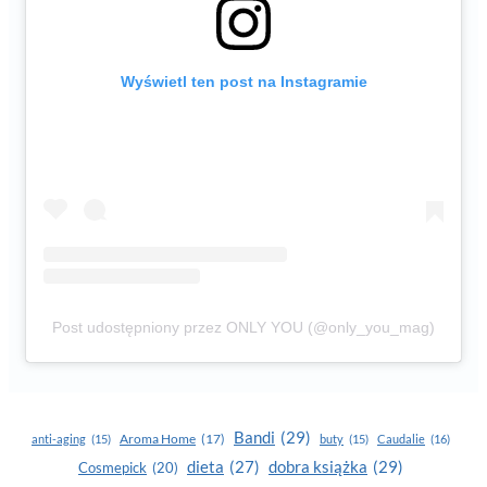
Wyświetl ten post na Instagramie
Post udostępniony przez ONLY YOU (@only_you_mag)
Bandi
(29)
Aroma Home
(17)
anti-aging
(15)
buty
(15)
Caudalie
(16)
dobra książka
(29)
dieta
(27)
Cosmepick
(20)