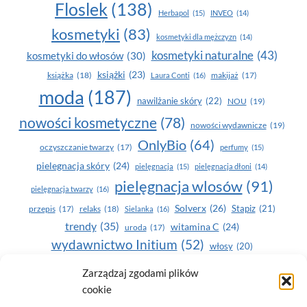
Floslek
(138)
Herbapol
(15)
INVEO
(14)
kosmetyki
(83)
kosmetyki dla mężczyzn
(14)
kosmetyki naturalne
(43)
kosmetyki do włosów
(30)
książki
(23)
książka
(18)
makijaż
(17)
Laura Conti
(16)
moda
(187)
nawilżanie skóry
(22)
NOU
(19)
nowości kosmetyczne
(78)
nowości wydawnicze
(19)
OnlyBio
(64)
oczyszczanie twarzy
(17)
perfumy
(15)
pielegnacja skóry
(24)
pielęgnacja
(15)
pielęgnacja dłoni
(14)
pielęgnacja wlosów
(91)
pielęgnacja twarzy
(16)
Solverx
(26)
Stapiz
(21)
przepis
(17)
relaks
(18)
Sielanka
(16)
trendy
(35)
witamina C
(24)
uroda
(17)
wydawnictwo Initium
(52)
włosy
(20)
Yasumi
(164)
zdrowe zęby
(20)
Zarządzaj zgodami plików
cookie
zdrowie
(135)