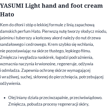
YASUMI Light hand and foot cream
Hato
Kem do dłoni i stóp o lekkiej formule z linią zapachową
damskich perfum Hato. Pierwszą nutę tworzy słodycz miodu,
jaśminu i tuberozy a końcowy akord należy do nut drzewa
sandałowego i cedrowego. Krem szybko się wchłania,
nie pozostawiając na skórze tłustego, lepkiego filmu.
Zmiękcza i wygładza naskórek, łagodzi podrażnienia,
wzmacnia naczynia krwionośne, regeneruje, odżywia
i odmładza. Zapewnia ochronę skórze wymagającej
i wrażliwej, suchej, skłonnej do pierzchnięcia, potrzebującej
odżywienia.
Olej lniany działa przeciwzapalnie, przeciwświądowo.
Zmiękcza, pobudza procesy regeneracji skóry,