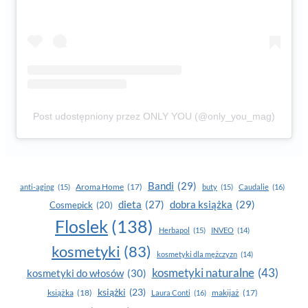
Post udostępniony przez ONLY YOU (@only_you_mag)
Bandi
(29)
Aroma Home
(17)
anti-aging
(15)
buty
(15)
Caudalie
(16)
dobra książka
(29)
dieta
(27)
Cosmepick
(20)
Floslek
(138)
Herbapol
(15)
INVEO
(14)
kosmetyki
(83)
kosmetyki dla mężczyzn
(14)
kosmetyki naturalne
(43)
kosmetyki do włosów
(30)
książki
(23)
książka
(18)
makijaż
(17)
Laura Conti
(16)