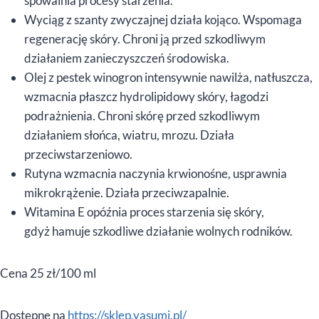
spowalnia procesy starzenia.
Wyciąg z szanty zwyczajnej działa kojąco. Wspomaga
regenerację skóry. Chroni ją przed szkodliwym
działaniem zanieczyszczeń środowiska.
Olej z pestek winogron intensywnie nawilża, natłuszcza,
wzmacnia płaszcz hydrolipidowy skóry, łagodzi
podrażnienia. Chroni skórę przed szkodliwym
działaniem słońca, wiatru, mrozu. Działa
przeciwstarzeniowo.
Rutyna wzmacnia naczynia krwionośne, usprawnia
mikrokrążenie. Działa przeciwzapalnie.
Witamina E opóźnia proces starzenia się skóry,
gdyż hamuje szkodliwe działanie wolnych rodników.
Cena 25 zł/100 ml
Dostępne na
https://sklep.yasumi.pl/