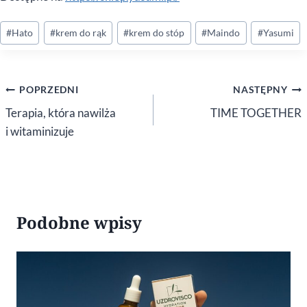
Tagi
#
Hato
#
krem do rąk
#
krem do stóp
#
Maindo
#
Yasumi
wpisu:
Nawigacja
POPRZEDNI
NASTĘPNY
wpisu
Terapia, która nawilża
TIME TOGETHER
i witaminizuje
Podobne wpisy