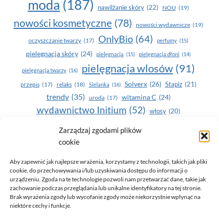
moda
(187)
nawilżanie skóry
(22)
NOU
(19)
nowości kosmetyczne
(78)
nowości wydawnicze
(19)
OnlyBio
(64)
oczyszczanie twarzy
(17)
perfumy
(15)
pielegnacja skóry
(24)
pielęgnacja
(15)
pielęgnacja dłoni
(14)
pielęgnacja wlosów
(91)
pielęgnacja twarzy
(16)
Solverx
(26)
Stapiz
(21)
przepis
(17)
relaks
(18)
Sielanka
(16)
trendy
(35)
witamina C
(24)
uroda
(17)
wydawnictwo Initium
(52)
włosy
(20)
Yasumi
(164)
zdrowe zęby
(20)
Zarządzaj zgodami plików
cookie
zdrowie
(135)
Aby zapewnić jak najlepsze wrażenia, korzystamy z technologii, takich jak pliki
cookie, do przechowywania i/lub uzyskiwania dostępu do informacji o
urządzeniu. Zgoda na te technologie pozwoli nam przetwarzać dane, takie jak
zachowanie podczas przeglądania lub unikalne identyfikatory na tej stronie.
Brak wyrażenia zgody lub wycofanie zgody może niekorzystnie wpłynąć na
niektóre cechy i funkcje.