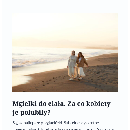
Mgiełki do ciała. Za co kobiety
je polubiły?
Są jak najlepsze przyjaciółki. Subtelne, dyskretne
i nienachalne. Chłodzą, gdy doskwiera ci upał. Przynoszą