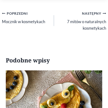
Nawigacja
POPRZEDNI
NASTĘPNY
wpisu
Mocznik w kosmetykach
7 mitów o naturalnych
kosmetykach
Podobne wpisy