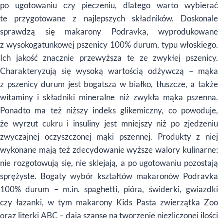
po ugotowaniu czy pieczeniu, dlatego warto wybierać
te przygotowane z najlepszych składników. Doskonale
sprawdzą się makarony Podravka, wyprodukowane
z wysokogatunkowej pszenicy 100% durum, typu włoskiego.
Ich jakość znacznie przewyższa te ze zwykłej pszenicy.
Charakteryzują się wysoką wartością odżywczą – mąka
z pszenicy durum jest bogatsza w białko, tłuszcze, a także
witaminy i składniki mineralne niż zwykła mąka pszenna.
Ponadto ma też niższy indeks glikemiczny, co powoduje,
że wyrzut cukru i insuliny jest mniejszy niż po zjedzeniu
zwyczajnej oczyszczonej mąki pszennej. Produkty z niej
wykonane mają też zdecydowanie wyższe walory kulinarne:
nie rozgotowują się, nie sklejają, a po ugotowaniu pozostają
sprężyste. Bogaty wybór kształtów makaronów Podravka
100% durum – m.in. spaghetti, pióra, świderki, gwiazdki
czy łazanki, w tym makarony Kids Pasta zwierzątka Zoo
oraz literki ABC – dają szansę na tworzenie niezliczonej ilości