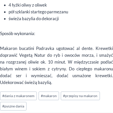
4 łyżki oliwy z oliwek
pół szklanki startego parmezanu
świeża bazylia do dekoracji
Sposób wykonania:
Makaron bucatini Podravka ugotować al dente. Krewetki
doprawić Vegetą Natur do ryb i owoców morza, i smażyć
na rozgrzanej oliwie ok. 10 minut. W międzyczasie podlać
białym winem i sokiem z cytryny. Do ciepłego makaronu
dodać ser i wymieszać, dodać usmażone krewetki.
Udekorować świeżą bazylią.
Tagi
#
dania z makaronem
#
makaron
#
przepisy na makaron
wpisu:
#
pyszne dania