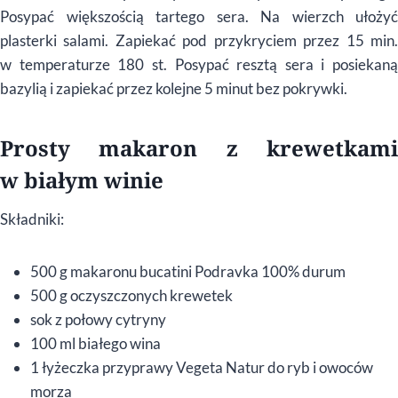
Posypać większością tartego sera. Na wierzch ułożyć
plasterki salami. Zapiekać pod przykryciem przez 15 min.
w temperaturze 180 st. Posypać resztą sera i posiekaną
bazylią i zapiekać przez kolejne 5 minut bez pokrywki.
Prosty makaron z krewetkami
w białym winie
Składniki:
500 g makaronu bucatini Podravka 100% durum
500 g oczyszczonych krewetek
sok z połowy cytryny
100 ml białego wina
1 łyżeczka przyprawy Vegeta Natur do ryb i owoców
morza