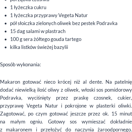
1 łyżeczka cukru
1 łyżeczka przyprawy Vegeta Natur
pół słoiczka zielonych oliwek bez pestek Podravka
15 dag salami w plastrach
100 g sera żółtego gouda tartego
kilka listków świeżej bazylii
Sposób wykonania:
Makaron gotować nieco krócej niż al dente. Na patelnię
dodać niewielką ilość oliwy z oliwek, włoski sos pomidorowy
Podravka, wyciśnięty przez praskę czosnek, cukier,
przyprawę Vegeta Natur i pokrojone w plasterki oliwki.
Zagotować, po czym gotować jeszcze przez ok. 15 minut
na małym ogniu. Gotowy sos wymieszać dokładnie
z makaronem i przełożyć do naczynia żaroodpornego.