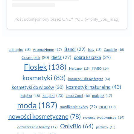
Post udostępniony przez ONLY YOU (@only_you_mag)
Bandi
(29)
Aroma Home
(17)
anti-aging
(15)
buty
(15)
Caudalie
(16)
dobra książka
(29)
dieta
(27)
Cosmepick
(20)
Floslek
(138)
Herbapol
(15)
INVEO
(14)
kosmetyki
(83)
kosmetyki dla mężczyzn
(14)
kosmetyki naturalne
(43)
kosmetyki do włosów
(30)
książki
(23)
książka
(18)
makijaż
(17)
Laura Conti
(16)
moda
(187)
nawilżanie skóry
(22)
NOU
(19)
nowości kosmetyczne
(78)
nowości wydawnicze
(19)
OnlyBio
(64)
oczyszczanie twarzy
(17)
perfumy
(15)