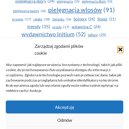
pielegnacja skóry
(24)
pielęgnacja
(15)
pielęgnacja dłoni
(14)
pielęgnacja wlosów
(91)
pielęgnacja twarzy
(16)
Solverx
(26)
Stapiz
(21)
przepis
(17)
relaks
(18)
Sielanka
(16)
trendy
(35)
witamina C
(24)
uroda
(17)
wydawnictwo Initium
(52)
włosy
(20)
Yasumi
(164)
Zarządzaj zgodami plików
zdrowe zęby
(20)
cookie
zdrowie
(135)
Aby zapewnić jak najlepsze wrażenia, korzystamy z technologii, takich jak pliki
cookie, do przechowywania i/lub uzyskiwania dostępu do informacji o
urządzeniu. Zgoda na te technologie pozwoli nam przetwarzać dane, takie jak
zachowanie podczas przeglądania lub unikalne identyfikatory na tej stronie.
Brak wyrażenia zgody lub wycofanie zgody może niekorzystnie wpłynąć na
niektóre cechy i funkcje.
© 2026 Only You - portal dla kobiet (uroda, moda, zdrowie)
Akceptuję
opracowanie:
AZDOBRESTRONY
Odmów