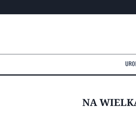
Przejdź
do
treści
URO
NA WIELK