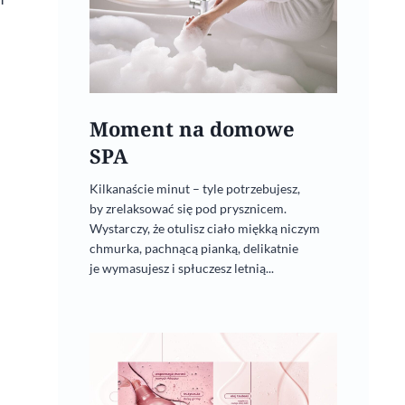
Moment na domowe
SPA
Kilkanaście minut – tyle potrzebujesz,
Szparagi zapiekane z płatkami
by zrelaksować się pod prysznicem.
migdałowymi
Wystarczy, że otulisz ciało miękką niczym
chmurka, pachnącą pianką, delikatnie
oraz parmezanem
je wymasujesz i spłuczesz letnią...
12 lipca, 2021