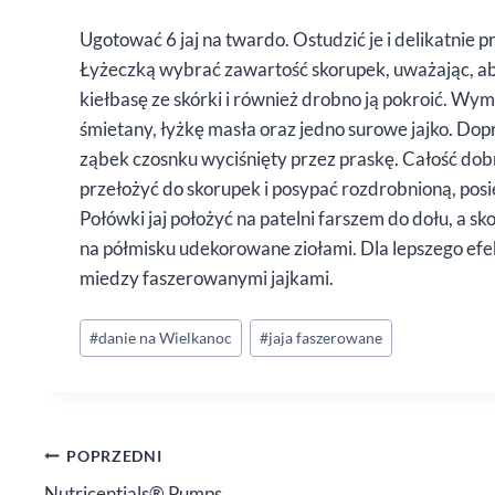
Ugotować 6 jaj na twardo. Ostudzić je i delikatnie
Łyżeczką wybrać zawartość skorupek, uważając, aby
kiełbasę ze skórki i również drobno ją pokroić. Wy
śmietany, łyżkę masła oraz jedno surowe jajko. D
ząbek czosnku wyciśnięty przez praskę. Całość dob
przełożyć do skorupek i posypać rozdrobnioną, posie
Połówki jaj położyć na patelni farszem do dołu, a 
na półmisku udekorowane ziołami. Dla lepszego efe
miedzy faszerowanymi jajkami.
Tagi
#
danie na Wielkanoc
#
jaja faszerowane
wpisu:
Nawigacja
POPRZEDNI
Nutricentials® Pumps