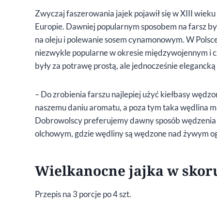
Zwyczaj faszerowania jajek pojawił się w XIII wieku
Europie. Dawniej popularnym sposobem na farsz było
na oleju i polewanie sosem cynamonowym. W Polsce 
niezwykle popularne w okresie międzywojennym i cz
były za potrawę prostą, ale jednocześnie elegancką
– Do zrobienia farszu najlepiej użyć kiełbasy węd
naszemu daniu aromatu, a poza tym taka wędlina ma
Dobrowolscy preferujemy dawny sposób wędzenia
olchowym, gdzie wędliny są wędzone nad żywym o
Wielkanocne jajka w skor
Przepis na 3 porcje po 4 szt.