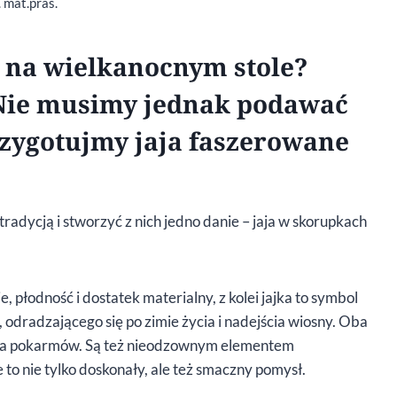
. mat.pras.
 na wielkanocnym stole?
! Nie musimy jednak podawać
rzygotujmy jaja faszerowane
 tradycją i stworzyć z nich jedno danie – jaja w skorupkach
 płodność i dostatek materialny, z kolei jajka to symbol
odradzającego się po zimie życia i nadejścia wiosny. Oba
enia pokarmów. Są też nieodzownym elementem
 to nie tylko doskonały, ale też smaczny pomysł.