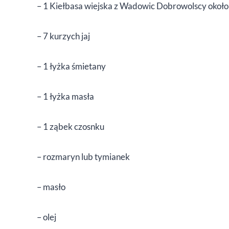
– 1 Kiełbasa wiejska z Wadowic Dobrowolscy około
– 7 kurzych jaj
– 1 łyżka śmietany
– 1 łyżka masła
– 1 ząbek czosnku
– rozmaryn lub tymianek
– masło
– olej