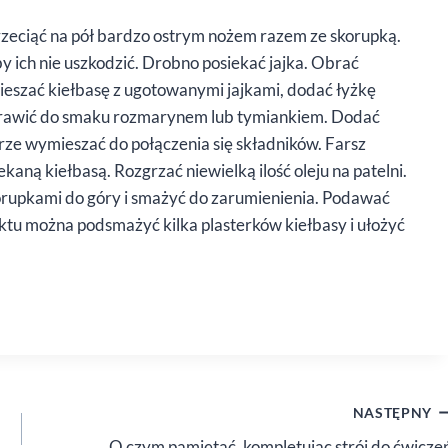
 przeciąć na pół bardzo ostrym nożem razem ze skorupką.
 ich nie uszkodzić. Drobno posiekać jajka. Obrać
mieszać kiełbasę z ugotowanymi jajkami, dodać łyżkę
oprawić do smaku rozmarynem lub tymiankiem. Dodać
rze wymieszać do połączenia się składników. Farsz
kaną kiełbasą. Rozgrzać niewielką ilość oleju na patelni.
skorupkami do góry i smażyć do zarumienienia. Podawać
ktu można podsmażyć kilka plasterków kiełbasy i ułożyć
NASTĘPNY
O czym pamiętać, kompletując strój do ćwicze