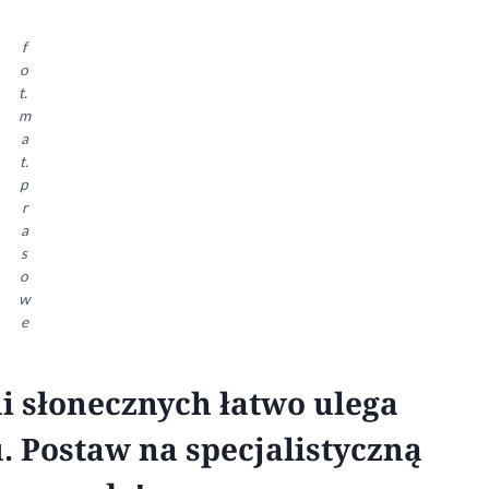
f
o
t.
m
a
t.
p
r
a
s
o
w
e
i słonecznych łatwo ulega
. Postaw na specjalistyczną