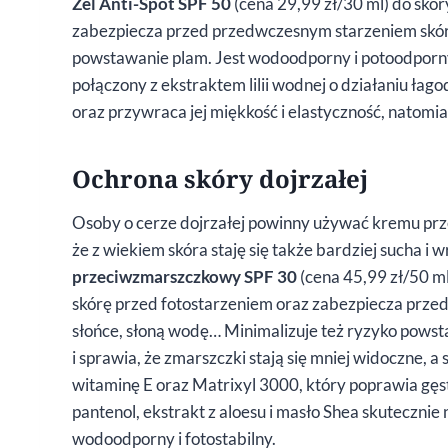
Żel Anti-Spot SPF 50
(cena 29,99 zł/30 ml) do skó
zabezpiecza przed przedwczesnym starzeniem skóry
powstawanie plam. Jest wodoodporny i potoodporny
połączony z ekstraktem lilii wodnej o działaniu łag
oraz przywraca jej miękkość i elastyczność, natomia
Ochrona skóry dojrzałej
Osoby o cerze dojrzałej powinny używać kremu pr
że z wiekiem skóra staję się także bardziej sucha i 
przeciwzmarszczkowy SPF 30
(cena 45,99 zł/50 ml
skórę przed fotostarzeniem oraz zabezpiecza prze
słońce, słoną wodę… Minimalizuje też ryzyko pows
i sprawia, że zmarszczki stają się mniej widoczne, a
witaminę E oraz Matrixyl 3000, który poprawia gęst
pantenol, ekstrakt z aloesu i masło Shea skutecznie 
wodoodporny i fotostabilny.