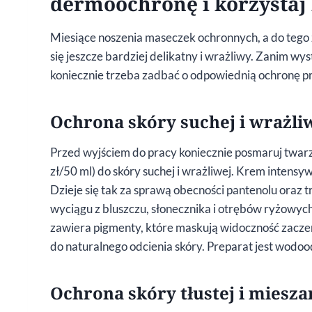
dermoochronę i korzystaj 
Miesiące noszenia maseczek ochronnych, a do tego z
się jeszcze bardziej delikatny i wrażliwy. Zanim w
koniecznie trzeba zadbać o odpowiednią ochronę 
Ochrona skóry suchej i wrażli
Przed wyjściem do pracy koniecznie posmaruj twar
zł/50 ml) do skóry suchej i wrażliwej. Krem intensyw
Dzieje się tak za sprawą obecności pantenolu oraz
wyciągu z bluszczu, słonecznika i otrębów ryżowych
zawiera pigmenty, które maskują widoczność zacze
do naturalnego odcienia skóry. Preparat jest wodoo
Ochrona skóry tłustej i miesza