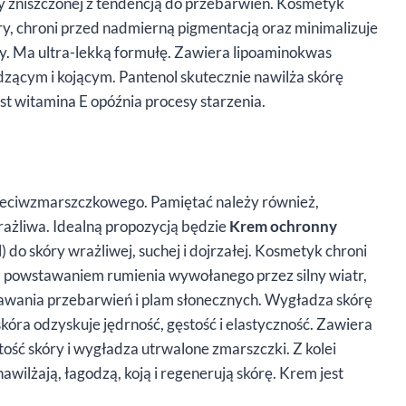
ry zniszczonej z tendencją do przebarwień. Kosmetyk
, chroni przed nadmierną pigmentacją oraz minimalizuje
. Ma ultra-lekką formułę. Zawiera lipoaminokwas
odzącym i kojącym. Pantenol skutecznie nawilża skórę
st witamina E opóźnia procesy starzenia.
zeciwzmarszczkowego. Pamiętać należy również,
wrażliwa. Idealną propozycją będzie
Krem ochronny
) do skóry wrażliwej, suchej i dojrzałej. Kosmetyk chroni
d powstawaniem rumienia wywołanego przez silny wiatr,
tawania przebarwień i plam słonecznych. Wygładza skórę
 skóra odzyskuje jędrność, gęstość i elastyczność. Zawiera
ość skóry i wygładza utrwalone zmarszczki. Z kolei
nawilżają, łagodzą, koją i regenerują skórę. Krem jest