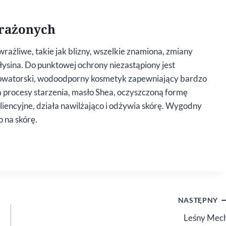
arażonych
ażliwe, takie jak blizny, wszelkie znamiona, zmiany
 łysina. Do punktowej ochrony niezastąpiony jest
 nowatorski, wodoodporny kosmetyk zapewniający bardzo
 procesy starzenia, masło Shea, oczyszczoną formę
liencyjne, działa nawilżająco i odżywia skórę. Wygodny
o na skórę.
NASTĘPNY
Leśny Mec