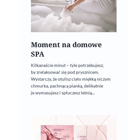
Moment na domowe
SPA
Kilkanaście minut – tyle potrzebujesz,
by zrelaksować się pod prysznicem.
Wystarczy, że otulisz ciało miękką niczym
chmurka, pachnącą pianką, delikatnie
je wymasujesz i spłuczesz letnią...