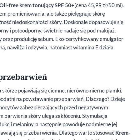
Oil-free krem tonujący SPF 50+
(cena 45,99 zł/50 ml).
m promieniowania, ale także pielęgnuje skórę
ość niedoskonałości skóry. Doskonale dopasowuje się
rny i potoodporny, świetnie nadaje się pod makijaż.
ry oraz produkcję sebum. Eko-certyfikowany emulgator
ą, nawilża i odżywia, natomiast witamina E działa
 przebarwień
skórze pojawiają się ciemne, nierównomierne plamki.
j podatni na powstawanie przebarwień. Dlaczego? Dzieje
lanocytów zabezpieczających przed negatywnym
barwienia skóry ulega zakłóceniu. Stymulacja
cji melaniny, a następnie powoduje nadmierne jej
jawiają się przebarwienia. Dlatego warto stosować
Krem-