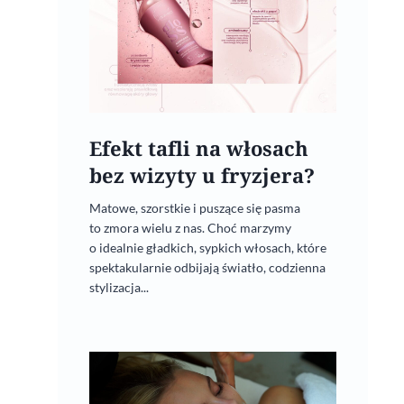
Zadbaj o włosy podczas
majówki. 3 kosmetyki
wystarczą
26 kwietnia, 2024
Efekt tafli na włosach
bez wizyty u fryzjera?
Matowe, szorstkie i puszące się pasma
to zmora wielu z nas. Choć marzymy
o idealnie gładkich, sypkich włosach, które
spektakularnie odbijają światło, codzienna
stylizacja...