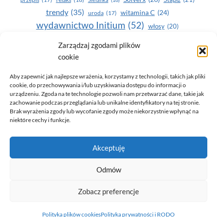
trendy
(35)
witamina C
(24)
uroda
(17)
wydawnictwo Initium
(52)
włosy
(20)
Yasumi
(164)
zdrowe zęby
(20)
Zarządzaj zgodami plików
cookie
zdrowie
(135)
Aby zapewnić jak najlepsze wrażenia, korzystamy z technologii, takich jak pliki
cookie, do przechowywania i/lub uzyskiwania dostępu do informacji o
urządzeniu. Zgoda na te technologie pozwoli nam przetwarzać dane, takie jak
zachowanie podczas przeglądania lub unikalne identyfikatory na tej stronie.
Brak wyrażenia zgody lub wycofanie zgody może niekorzystnie wpłynąć na
niektóre cechy i funkcje.
© 2026 Only You - portal dla kobiet (uroda, moda, zdrowie)
Akceptuję
opracowanie:
AZDOBRESTRONY
Odmów
Zobacz preferencje
Polityka prywatności i RODO
Polityka plików cookies (EU)
Polityka plików cookies
Polityka prywatności i RODO