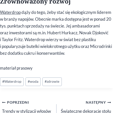
Zrównoważony rozwój
Waterdrop
dąży do tego, żeby stać się ekologicznym liderem
w branży napojów. Obecnie marka dostępna jest w ponad 20
tys. punktach sprzedaży na świecie. Jej ambasadorami
oraz inwestorami są m.in. Hubert Hurkacz, Novak Djoković
i Taylor Fritz. Waterdrop wierzy w świat bez plastiku
i popularyzuje butelki wielokrotnego użytku oraz Microdrinki
bez dodatku cukru i konserwantów.
materiał prasowy
Tagi
#
Waterdrop
#
woda
#
zdrowie
wpisu:
Nawigacja
POPRZEDNI
NASTĘPNY
wpisu
Trendy w stylizacji włosów
Świąteczne dekoracje stołu