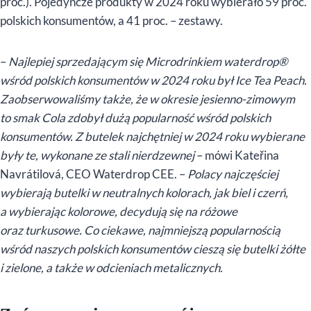
proc.). Pojedyncze produkty w 2024 roku wybierało 59 proc.
polskich konsumentów, a 41 proc. – zestawy.
–
Najlepiej sprzedającym się Microdrinkiem waterdrop®
wśród polskich konsumentów w 2024 roku był Ice Tea Peach.
Zaobserwowaliśmy także, że w okresie jesienno-zimowym
to smak Cola zdobył dużą popularność wśród polskich
konsumentów. Z butelek najchętniej w 2024 roku wybierane
były te, wykonane ze stali nierdzewnej
– mówi Kateřina
Navrátilová, CEO Waterdrop CEE. –
Polacy najczęściej
wybierają butelki w neutralnych kolorach, jak biel i czerń,
a wybierając kolorowe, decydują się na różowe
oraz turkusowe. Co ciekawe, najmniejszą popularnością
wśród naszych polskich konsumentów cieszą się butelki żółte
i zielone, a także w odcieniach metalicznych.