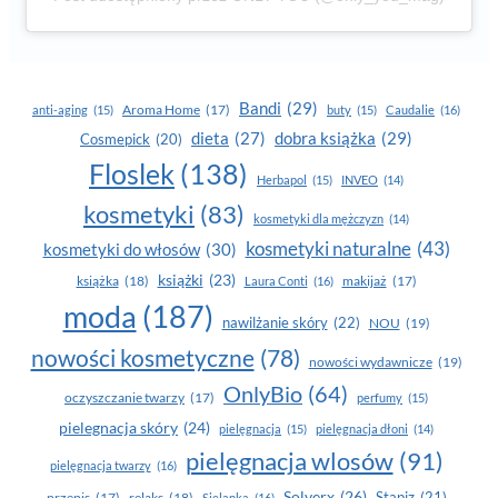
Bandi
(29)
Aroma Home
(17)
anti-aging
(15)
buty
(15)
Caudalie
(16)
dobra książka
(29)
dieta
(27)
Cosmepick
(20)
Floslek
(138)
Herbapol
(15)
INVEO
(14)
kosmetyki
(83)
kosmetyki dla mężczyzn
(14)
kosmetyki naturalne
(43)
kosmetyki do włosów
(30)
książki
(23)
książka
(18)
makijaż
(17)
Laura Conti
(16)
moda
(187)
nawilżanie skóry
(22)
NOU
(19)
nowości kosmetyczne
(78)
nowości wydawnicze
(19)
OnlyBio
(64)
oczyszczanie twarzy
(17)
perfumy
(15)
pielegnacja skóry
(24)
pielęgnacja
(15)
pielęgnacja dłoni
(14)
pielęgnacja wlosów
(91)
pielęgnacja twarzy
(16)
Solverx
(26)
Stapiz
(21)
przepis
(17)
relaks
(18)
Sielanka
(16)