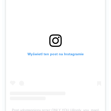
Wyświetl ten post na Instagramie
Post udostępniony przez ONLY YOU (@only_you_mag)