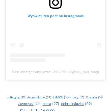
Wyświetl ten post na Instagramie
Post udostępniony przez ONLY YOU (@only_you_mag)
Bandi
(29)
Aroma Home
(17)
anti-aging
(15)
buty
(15)
Caudalie
(16)
dobra książka
(29)
dieta
(27)
Cosmepick
(20)