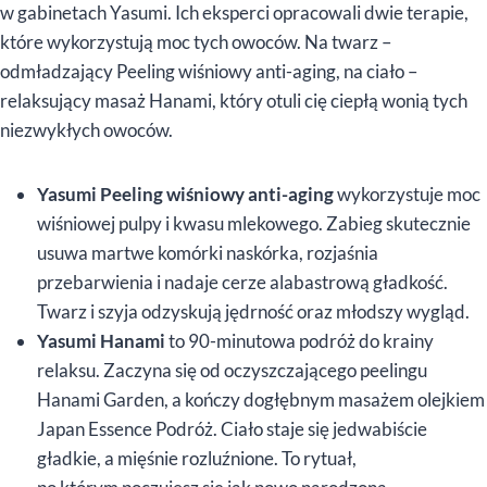
w gabinetach Yasumi. Ich eksperci opracowali dwie terapie,
które wykorzystują moc tych owoców. Na twarz –
odmładzający Peeling wiśniowy anti-aging, na ciało –
relaksujący masaż Hanami, który otuli cię ciepłą wonią tych
niezwykłych owoców.
Yasumi Peeling wiśniowy anti-aging
wykorzystuje moc
wiśniowej pulpy i kwasu mlekowego. Zabieg skutecznie
usuwa martwe komórki naskórka, rozjaśnia
przebarwienia i nadaje cerze alabastrową gładkość.
Twarz i szyja odzyskują jędrność oraz młodszy wygląd.
Yasumi Hanami
to 90-minutowa podróż do krainy
relaksu. Zaczyna się od oczyszczającego peelingu
Hanami Garden, a kończy dogłębnym masażem olejkiem
Japan Essence Podróż. Ciało staje się jedwabiście
gładkie, a mięśnie rozluźnione. To rytuał,