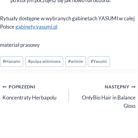
po którym poczujesz się jak nowo narodzona.
Rytuały dostępne w wybranych gabinetach YASUMI w całej
Polsce
gabinety.yasumi.pl
materiał prasowy
Tagi
#
Hanami
#
pulpa wiśniowa
#
wiśnie
#
Yasumi
wpisu:
Nawigacja
POPRZEDNI
NASTĘPNY
wpisu
Koncentraty Herbapolu
OnlyBio Hair in Balance
Gloss