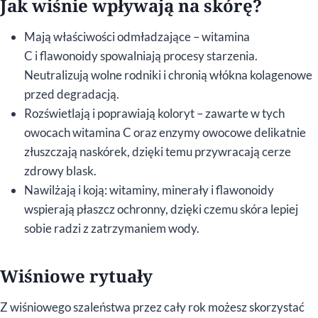
Jak wiśnie wpływają na skórę?
Mają właściwości odmładzające – witamina
C i flawonoidy spowalniają procesy starzenia.
Neutralizują wolne rodniki i chronią włókna kolagenowe
przed degradacją.
Rozświetlają i poprawiają koloryt – zawarte w tych
owocach witamina C oraz enzymy owocowe delikatnie
złuszczają naskórek, dzięki temu przywracają cerze
zdrowy blask.
Nawilżają i koją: witaminy, minerały i flawonoidy
wspierają płaszcz ochronny, dzięki czemu skóra lepiej
sobie radzi z zatrzymaniem wody.
Wiśniowe rytuały
Z wiśniowego szaleństwa przez cały rok możesz skorzystać