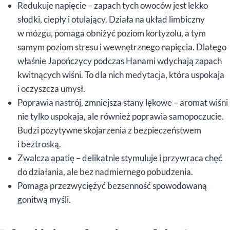
Redukuje napięcie – zapach tych owoców jest lekko
słodki, ciepły i otulający. Działa na układ limbiczny
w mózgu, pomaga obniżyć poziom kortyzolu, a tym
samym poziom stresu i wewnętrznego napięcia. Dlatego
właśnie Japończycy podczas Hanami wdychają zapach
kwitnących wiśni. To dla nich medytacja, która uspokaja
i oczyszcza umysł.
Poprawia nastrój, zmniejsza stany lękowe – aromat wiśni
nie tylko uspokaja, ale również poprawia samopoczucie.
Budzi pozytywne skojarzenia z bezpieczeństwem
i beztroską.
Zwalcza apatię – delikatnie stymuluje i przywraca chęć
do działania, ale bez nadmiernego pobudzenia.
Pomaga przezwyciężyć bezsenność spowodowaną
gonitwą myśli.