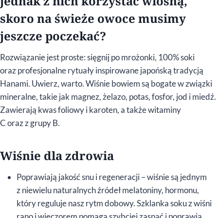
jednak z nich korzystać wiosną,
skoro na świeże owoce musimy
jeszcze poczekać?
Rozwiązanie jest proste: sięgnij po mrożonki, 100% soki
oraz profesjonalne rytuały inspirowane japońską tradycją
Hanami. Uwierz, warto. Wiśnie bowiem są bogate w związki
mineralne, takie jak magnez, żelazo, potas, fosfor, jod i miedź.
Zawierają kwas foliowy i karoten, a także witaminy
C oraz z grupy B.
Wiśnie dla zdrowia
Poprawiają jakość snu i regeneracji – wiśnie są jednym
z niewielu naturalnych źródeł melatoniny, hormonu,
który reguluje nasz rytm dobowy. Szklanka soku z wiśni
rano i wieczorem pomaga szybciej zasnąć i poprawia