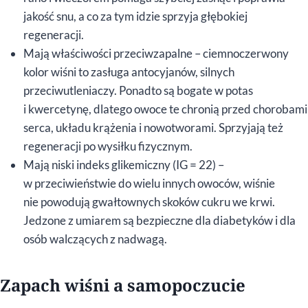
jakość snu, a co za tym idzie sprzyja głębokiej
regeneracji.
Mają właściwości przeciwzapalne – ciemnoczerwony
kolor wiśni to zasługa antocyjanów, silnych
przeciwutleniaczy. Ponadto są bogate w potas
i kwercetynę, dlatego owoce te chronią przed chorobami
serca, układu krążenia i nowotworami. Sprzyjają też
regeneracji po wysiłku fizycznym.
Mają niski indeks glikemiczny (IG = 22) –
w przeciwieństwie do wielu innych owoców, wiśnie
nie powodują gwałtownych skoków cukru we krwi.
Jedzone z umiarem są bezpieczne dla diabetyków i dla
osób walczących z nadwagą.
Zapach wiśni a samopoczucie