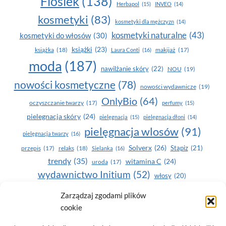
Floslek
(138)
Herbapol
(15)
INVEO
(14)
kosmetyki
(83)
kosmetyki dla mężczyzn
(14)
kosmetyki naturalne
(43)
kosmetyki do włosów
(30)
książki
(23)
książka
(18)
makijaż
(17)
Laura Conti
(16)
moda
(187)
nawilżanie skóry
(22)
NOU
(19)
nowości kosmetyczne
(78)
nowości wydawnicze
(19)
OnlyBio
(64)
oczyszczanie twarzy
(17)
perfumy
(15)
pielegnacja skóry
(24)
pielęgnacja
(15)
pielęgnacja dłoni
(14)
pielęgnacja wlosów
(91)
pielęgnacja twarzy
(16)
Solverx
(26)
Stapiz
(21)
przepis
(17)
relaks
(18)
Sielanka
(16)
trendy
(35)
witamina C
(24)
uroda
(17)
wydawnictwo Initium
(52)
włosy
(20)
Yasumi
(164)
zdrowe zęby
(20)
Zarządzaj zgodami plików
cookie
zdrowie
(135)