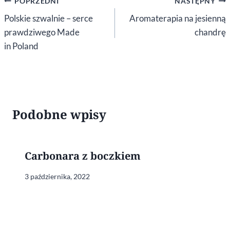
Nawigacja
POPRZEDNI
NASTĘPNY
wpisu
Polskie szwalnie – serce
Aromaterapia na jesienną
prawdziwego Made
chandrę
in Poland
Podobne wpisy
Carbonara z boczkiem
3 października, 2022