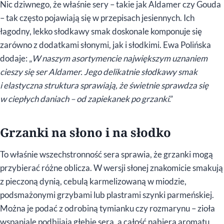
Nic dziwnego, że właśnie sery – takie jak Aldamer czy Gouda
– tak często pojawiają się w przepisach jesiennych. Ich
łagodny, lekko słodkawy smak doskonale komponuje się
zarówno z dodatkami słonymi, jak i słodkimi. Ewa Polińska
dodaje: „
W naszym asortymencie największym uznaniem
cieszy się ser Aldamer. Jego delikatnie słodkawy smak
i elastyczna struktura sprawiają, że świetnie sprawdza się
w ciepłych daniach – od zapiekanek po grzanki
.”
Grzanki na słono i na słodko
To właśnie wszechstronność sera sprawia, że grzanki mogą
przybierać różne oblicza. W wersji słonej znakomicie smakują
z pieczoną dynią, cebulą karmelizowaną w miodzie,
podsmażonymi grzybami lub plastrami szynki parmeńskiej.
Można je podać z odrobiną tymianku czy rozmarynu – zioła
wspaniale podbijają głębię sera, a całość nabiera aromatu