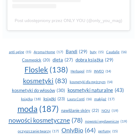
Post udostępniony przez ONLY YOU (@only_you_mag)
Bandi
(29)
Aroma Home
(17)
anti-aging
(15)
buty
(15)
Caudalie
(16)
dobra książka
(29)
dieta
(27)
Cosmepick
(20)
Floslek
(138)
Herbapol
(15)
INVEO
(14)
kosmetyki
(83)
kosmetyki dla mężczyzn
(14)
kosmetyki naturalne
(43)
kosmetyki do włosów
(30)
książki
(23)
książka
(18)
makijaż
(17)
Laura Conti
(16)
moda
(187)
nawilżanie skóry
(22)
NOU
(19)
nowości kosmetyczne
(78)
nowości wydawnicze
(19)
OnlyBio
(64)
oczyszczanie twarzy
(17)
perfumy
(15)