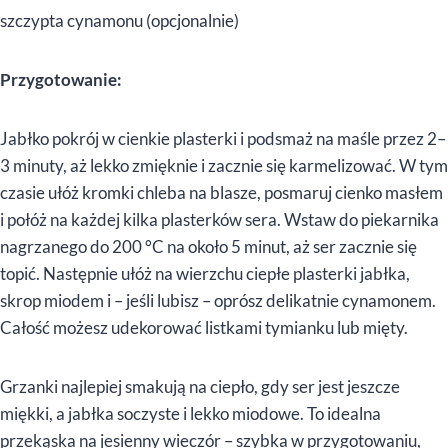
szczypta cynamonu (opcjonalnie)
Przygotowanie:
Jabłko pokrój w cienkie plasterki i podsmaż na maśle przez 2–
3 minuty, aż lekko zmięknie i zacznie się karmelizować. W tym
czasie ułóż kromki chleba na blasze, posmaruj cienko masłem
i połóż na każdej kilka plasterków sera. Wstaw do piekarnika
nagrzanego do 200 °C na około 5 minut, aż ser zacznie się
topić. Następnie ułóż na wierzchu ciepłe plasterki jabłka,
skrop miodem i – jeśli lubisz – oprósz delikatnie cynamonem.
Całość możesz udekorować listkami tymianku lub mięty.
Grzanki najlepiej smakują na ciepło, gdy ser jest jeszcze
miękki, a jabłka soczyste i lekko miodowe. To idealna
przekąska na jesienny wieczór – szybka w przygotowaniu,