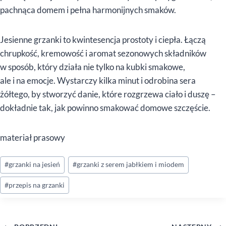
pachnąca domem i pełna harmonijnych smaków.
Jesienne grzanki to kwintesencja prostoty i ciepła. Łączą
chrupkość, kremowość i aromat sezonowych składników
w sposób, który działa nie tylko na kubki smakowe,
ale i na emocje. Wystarczy kilka minut i odrobina sera
żółtego, by stworzyć danie, które rozgrzewa ciało i duszę –
dokładnie tak, jak powinno smakować domowe szczęście.
materiał prasowy
Tagi
#
grzanki na jesień
#
grzanki z serem jabłkiem i miodem
wpisu:
#
przepis na grzanki