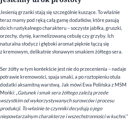
Jesienią grzanki stają się szczególnie kuszące. To właśnie
teraz mamy pod ręką całą gamę dodatków, które pasują
do ich rustykalnego charakteru – soczyste jabłka, gruszki,
orzechy, dynię, karmelizowaną cebulę czy grzyby. Ich
naturalna słodycz i głęboki aromat pięknie łączą się
z kremowym, delikatnie słonawym smakiem żółtego sera.
Ser żółty w tym kontekście jest nie do przecenienia – nadaje
potrawie kremowości, spaja smaki, a po roztopieniu otula
dodatki aksamitną warstwą. Jak mówi Ewa Polińska z MSM
Mońki: „
Gatunek i smak sera żółtego zależą przede
wszystkim od wykorzystywanych surowców i procesu
produkcji. To właśnie te czynniki decydują o jego
niepowtarzalnym charakterze i wszechstronności w kuchni.”