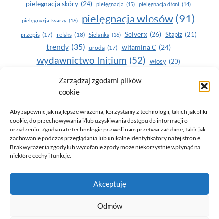
pielegnacja skóry
(24)
pielęgnacja
(15)
pielęgnacja dłoni
(14)
pielęgnacja wlosów
(91)
pielęgnacja twarzy
(16)
Solverx
(26)
Stapiz
(21)
przepis
(17)
relaks
(18)
Sielanka
(16)
trendy
(35)
witamina C
(24)
uroda
(17)
wydawnictwo Initium
(52)
włosy
(20)
Yasumi
(164)
zdrowe zęby
(20)
Zarządzaj zgodami plików
cookie
zdrowie
(135)
Aby zapewnić jak najlepsze wrażenia, korzystamy z technologii, takich jak pliki
cookie, do przechowywania i/lub uzyskiwania dostępu do informacji o
urządzeniu. Zgoda na te technologie pozwoli nam przetwarzać dane, takie jak
zachowanie podczas przeglądania lub unikalne identyfikatory na tej stronie.
Brak wyrażenia zgody lub wycofanie zgody może niekorzystnie wpłynąć na
niektóre cechy i funkcje.
© 2026 Only You - portal dla kobiet (uroda, moda, zdrowie)
Akceptuję
opracowanie:
AZDOBRESTRONY
Odmów