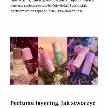
i nienachalne. Chłodzą, gdy doskwiera ci upał. Przynoszą
ulgę, gdy czujesz zmęczenie. Odświeżają i zostawiają
na skórze welon zapachu, dzięki któremu czujesz...
Perfume layering. Jak stworzyć