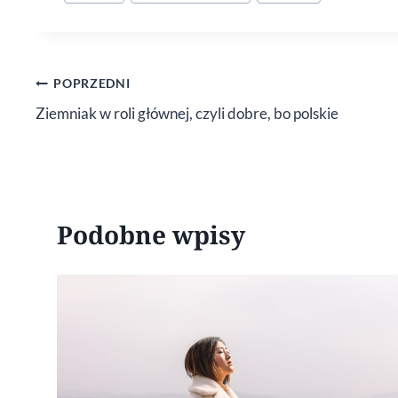
wpisu:
Nawigacja
POPRZEDNI
Ziemniak w roli głównej, czyli dobre, bo polskie
wpisu
Podobne wpisy