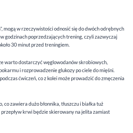
”, mogą w rzeczywistości odnosić się do dwóch odrębnych
sz w godzinach poprzedzających trening, czyli zazwyczaj
 około 30 minut przed treningiem.
wsze warto dostarczyć węglowodanów skrobiowych,
pokarmu i rozprowadzenie glukozy po ciele do mięśni.
podczas ćwiczeń, co z kolei może prowadzić do zmęczenia
, co zawiera dużo błonnika, tłuszczu i białka tuż
a przepływ krwi będzie skierowany na jelita zamiast