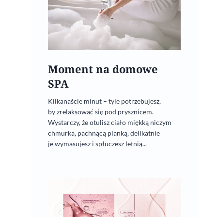
Moment na domowe
SPA
Kilkanaście minut – tyle potrzebujesz,
by zrelaksować się pod prysznicem.
Wystarczy, że otulisz ciało miękką niczym
chmurka, pachnącą pianką, delikatnie
je wymasujesz i spłuczesz letnią...