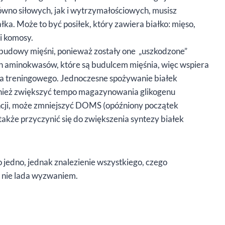
ówno siłowych, jak i wytrzymałościowych, musisz
ka. Może to być posiłek, który zawiera białko: mięso,
 i komosy.
budowy mięśni, ponieważ zostały one „uszkodzone”
h aminokwasów, które są budulcem mięśnia, więc wspiera
ca treningowego. Jednoczesne spożywanie białek
ież zwiększyć tempo magazynowania glikogenu
cji, może zmniejszyć DOMS (opóźniony początek
 także przyczynić się do zwiększenia syntezy białek
 jedno, jednak znalezienie wszystkiego, czego
ć nie lada wyzwaniem.