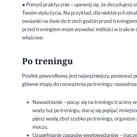
● Pomyśl praktycznie – upewnij się, że decydujesz 
Twoim stylu życia. Na przykład, dla niektórych id
owsianki na dwie do trzech godzin przed treningie
przed treningiem może wywołać mdłości w trakcie ćwic
właściwe.
Po treningu
Posiłek powysiłkowy jest najważniejszy, ponieważ pr
główne etapy do rozważenia po treningu: nawadnia
Nawadnianie – pocąc się na treningu tracimy wo
wody tuż po treningu, staraj się popijać mniejsze
pijesz wodę zbyt szybko po treningu, organizm 
moczu.
Uzupełnianie zapasów węglowodanów – inaczej 