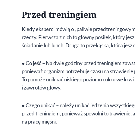
Przed treningiem
Kiedy eksperci mówią o „paliwie przedtreningowym
rzeczy. Pierwsza z nich to główny posiłek, który je
śniadanie lub lunch. Druga to przekąska, którą jesz
● Co jeść – Na dwie godziny przed treningiem za
ponieważ organizm potrzebuje czasu na strawienie 
To pomoże uniknąć niskiego poziomu cukru we krwi 
i zawrotów głowy.
● Czego unikać – należy unikać jedzenia wszystkiego
przed treningiem, ponieważ spowolni to trawienie, 
na pracę mięśni.