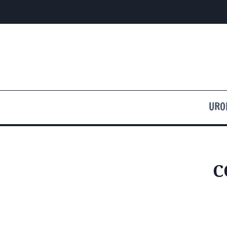
Przejdź
do
treści
URO
C