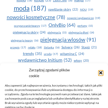
książki
(23)
książka
(18)
makijaż
(17)
Laura Conti
(16)
moda
(187)
nawilżanie skóry
(22)
NOU
(19)
nowości kosmetyczne
(78)
nowości wydawnicze
(19)
OnlyBio
(64)
oczyszczanie twarzy
(17)
perfumy
(15)
pielegnacja skóry
(24)
pielęgnacja
(15)
pielęgnacja dłoni
(14)
pielęgnacja wlosów
(91)
pielęgnacja twarzy
(16)
Solverx
(26)
Stapiz
(21)
przepis
(17)
relaks
(18)
Sielanka
(16)
trendy
(35)
witamina C
(24)
uroda
(17)
wydawnictwo Initium
(52)
włosy
(20)
Yasumi
(164)
zdrowe zęby
(20)
Zarządzaj zgodami plików
cookie
zdrowie
(135)
Aby zapewnić jak najlepsze wrażenia, korzystamy z technologii, takich jak pliki
cookie, do przechowywania i/lub uzyskiwania dostępu do informacji o
urządzeniu. Zgoda na te technologie pozwoli nam przetwarzać dane, takie jak
zachowanie podczas przeglądania lub unikalne identyfikatory na tej stronie.
Brak wyrażenia zgody lub wycofanie zgody może niekorzystnie wpłynąć na
niektóre cechy i funkcje.