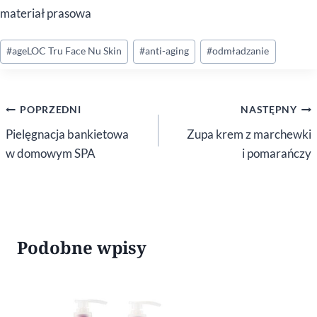
materiał prasowa
Tagi
#
ageLOC Tru Face Nu Skin
#
anti-aging
#
odmładzanie
wpisu:
Nawigacja
POPRZEDNI
NASTĘPNY
wpisu
Pielęgnacja bankietowa
Zupa krem z marchewki
w domowym SPA
i pomarańczy
Podobne wpisy