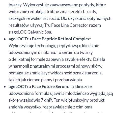
twarzy. Wykorzystuje zaawansowane peptydy, które
widocznie redukują drobne zmarszczki i bruzdy,
szczególnie wokół ust i oczu. Dla uzyskania optymalnych
rezultatów, używaj Tru Face Line Corrector razem
z ageLOC Galvanic Spa.
ageLOC Tru Face Peptide Retinol Complex
:
Wykorzystuje technologię peptydową o klinicznie
udowodnionym działaniu. To serum do twarzy
o delikatnej formule zapewnia szybkie efekty. Działa
w harmonii z naturalnymi procesami odnowy skóry,
pomagając zmniejszyć widoczność oznak starzenia,
takich jak ciemne plamy i przebarwienia.
ageLOC Tru Face Future Serum
: Ta klinicznie
udowodniona formuła ujawnia młodzieńczo wyglądającą
6
skórę w zaledwie 7 dni
. Ten wielofunkcyjny produkt
zmienia wszystko, rozprawiając się z ośmioma