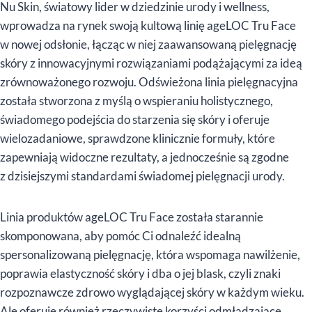
Nu Skin, światowy lider w dziedzinie urody i wellness,
wprowadza na rynek swoją kultową linię ageLOC Tru Face
w nowej odsłonie, łącząc w niej zaawansowaną pielęgnację
skóry z innowacyjnymi rozwiązaniami podążającymi za ideą
zrównoważonego rozwoju. Odświeżona linia pielęgnacyjna
została stworzona z myślą o wspieraniu holistycznego,
świadomego podejścia do starzenia się skóry i oferuje
wielozadaniowe, sprawdzone klinicznie formuły, które
zapewniają widoczne rezultaty, a jednocześnie są zgodne
z dzisiejszymi standardami świadomej pielęgnacji urody.
Linia produktów ageLOC Tru Face została starannie
skomponowana, aby pomóc Ci odnaleźć idealną
spersonalizowaną pielęgnację, która wspomaga nawilżenie,
poprawia elastyczność skóry i dba o jej blask, czyli znaki
rozpoznawcze zdrowo wyglądającej skóry w każdym wieku.
Ale oferuje również rzeczywiste korzyści odmładzające.