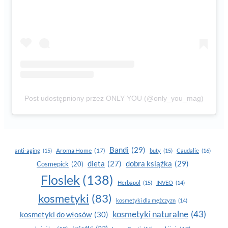
Post udostępniony przez ONLY YOU (@only_you_mag)
Bandi
(29)
Aroma Home
(17)
anti-aging
(15)
buty
(15)
Caudalie
(16)
dobra książka
(29)
dieta
(27)
Cosmepick
(20)
Floslek
(138)
Herbapol
(15)
INVEO
(14)
kosmetyki
(83)
kosmetyki dla mężczyzn
(14)
kosmetyki naturalne
(43)
kosmetyki do włosów
(30)