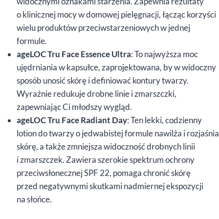
widocznymi oznakami starzenia. Zapewnia rezultaty
o klinicznej mocy w domowej pielęgnacji, łącząc korzyści
wielu produktów przeciwstarzeniowych w jednej
formule.
ageLOC Tru Face Essence Ultra
: To najwyższa moc
ujędrniania w kapsułce, zaprojektowana, by w widoczny
sposób unosić skórę i definiować kontury twarzy.
Wyraźnie redukuje drobne linie i zmarszczki,
zapewniając Ci młodszy wygląd.
ageLOC Tru Face Radiant Day
: Ten lekki, codzienny
lotion do twarzy o jedwabistej formule nawilża i rozjaśnia
skórę, a także zmniejsza widoczność drobnych linii
i zmarszczek. Zawiera szerokie spektrum ochrony
przeciwsłonecznej SPF 22, pomaga chronić skórę
przed negatywnymi skutkami nadmiernej ekspozycji
na słońce.