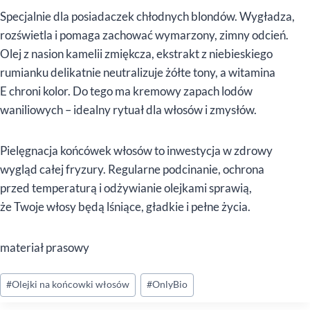
Specjalnie dla posiadaczek chłodnych blondów. Wygładza,
rozświetla i pomaga zachować wymarzony, zimny odcień.
Olej z nasion kamelii zmiękcza, ekstrakt z niebieskiego
rumianku delikatnie neutralizuje żółte tony, a witamina
E chroni kolor. Do tego ma kremowy zapach lodów
waniliowych – idealny rytuał dla włosów i zmysłów.
Pielęgnacja końcówek włosów to inwestycja w zdrowy
wygląd całej fryzury. Regularne podcinanie, ochrona
przed temperaturą i odżywianie olejkami sprawią,
że Twoje włosy będą lśniące, gładkie i pełne życia.
materiał prasowy
Tagi
#
Olejki na końcowki włosów
#
OnlyBio
wpisu: