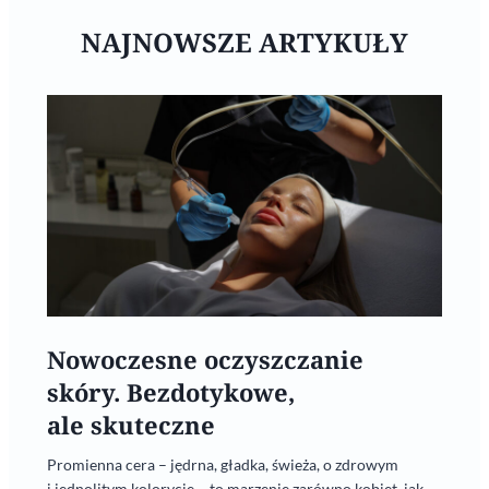
NAJNOWSZE ARTYKUŁY
Nowoczesne oczyszczanie
skóry. Bezdotykowe,
ale skuteczne
Promienna cera – jędrna, gładka, świeża, o zdrowym
i jednolitym kolorycie – to marzenie zarówno kobiet, jak