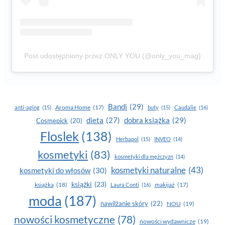
Post udostępniony przez ONLY YOU (@only_you_mag)
Bandi
(29)
Aroma Home
(17)
anti-aging
(15)
buty
(15)
Caudalie
(16)
dobra książka
(29)
dieta
(27)
Cosmepick
(20)
Floslek
(138)
Herbapol
(15)
INVEO
(14)
kosmetyki
(83)
kosmetyki dla mężczyzn
(14)
kosmetyki naturalne
(43)
kosmetyki do włosów
(30)
książki
(23)
książka
(18)
makijaż
(17)
Laura Conti
(16)
moda
(187)
nawilżanie skóry
(22)
NOU
(19)
nowości kosmetyczne
(78)
nowości wydawnicze
(19)