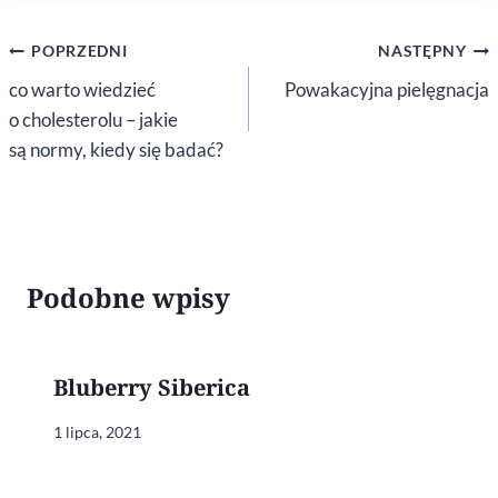
Nawigacja
POPRZEDNI
NASTĘPNY
wpisu
co warto wiedzieć
Powakacyjna pielęgnacja
o cholesterolu – jakie
są normy, kiedy się badać?
Podobne wpisy
Bluberry Siberica
1 lipca, 2021