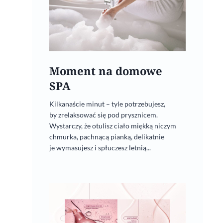
Moment na domowe
SPA
Kilkanaście minut – tyle potrzebujesz,
by zrelaksować się pod prysznicem.
Wystarczy, że otulisz ciało miękką niczym
chmurka, pachnącą pianką, delikatnie
je wymasujesz i spłuczesz letnią...