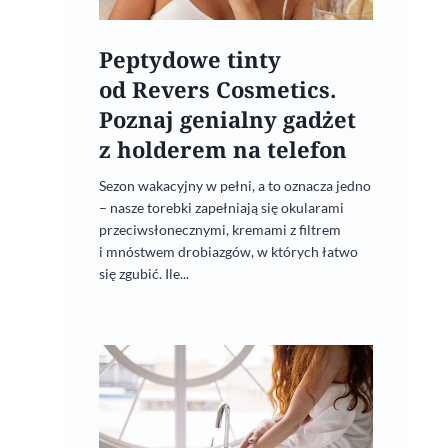
Peptydowe tinty
od Revers Cosmetics.
Poznaj genialny gadżet
z holderem na telefon
Glossy Hair od Neboa
Sezon wakacyjny w pełni, a to oznacza jedno
16 października, 2024
– nasze torebki zapełniają się okularami
przeciwsłonecznymi, kremami z filtrem
i mnóstwem drobiazgów, w których łatwo
się zgubić. Ile...