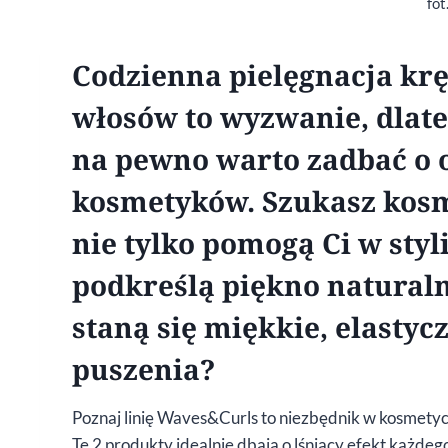
fot
Codzienna pielęgnacja krę
włosów to wyzwanie, dlate
na pewno warto zadbać o 
kosmetyków. Szukasz kosm
nie tylko pomogą Ci w styl
podkreślą piękno naturaln
staną się miękkie, elastyc
puszenia?
Poznaj linię Waves&Curls to niezbędnik w kosmetycz
Te 2 produkty idealnie dbają o lśniący efekt każdeg