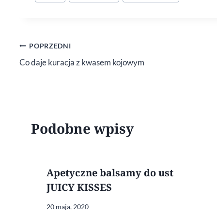
wpisu:
Nawigacja
POPRZEDNI
Co daje kuracja z kwasem kojowym
wpisu
Podobne wpisy
Apetyczne balsamy do ust
JUICY KISSES
20 maja, 2020