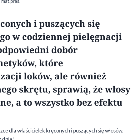
. mat.pras.
conych i puszących się
go w codziennej pielęgnacji
odpowiedni dobór
etyków, które
izacji loków, ale również
ego skrętu, sprawią, że włosy
zne, a to wszystko bez efektu
ce dla właścicielek kręconych i puszących się włosów.
o dnia!