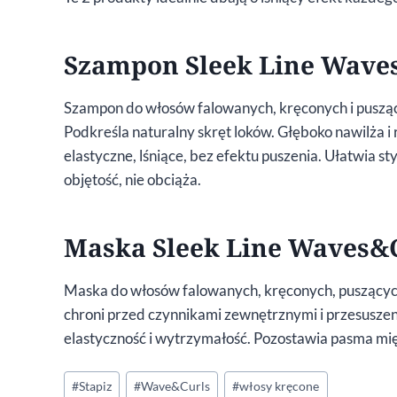
Szampon Sleek Line Wave
Szampon do włosów falowanych, kręconych i puszący
Podkreśla naturalny skręt loków. Głęboko nawilża 
elastyczne, lśniące, bez efektu puszenia. Ułatwia s
objętość, nie obciąża.
Maska Sleek Line Waves&
Maska do włosów falowanych, kręconych, puszących 
chroni przed czynnikami zewnętrznymi i przesuszen
elastyczność i wytrzymałość. Pozostawia pasma mięk
Tagi
#
Stapiz
#
Wave&Curls
#
włosy kręcone