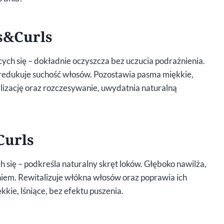
s&Curls
ch się – dokładnie oczyszcza bez uczucia podrażnienia.
i redukuje suchość włosów. Pozostawia pasma miękkie,
tylizację oraz rozczesywanie, uwydatnia naturalną
Curls
się – podkreśla naturalny skręt loków. Głęboko nawilża,
iem. Rewitalizuje włókna włosów oraz poprawia ich
kie, lśniące, bez efektu puszenia.