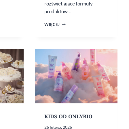
rozświetlające formuły
produktów…
ONLYBIO
WIĘCEJ
H
HAIR
IN BALANCE
GLOSS
KIDS OD ONLYBIO
26 lutego, 2026