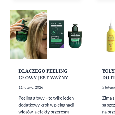
DLACZEGO PEELING
YOLY
GŁOWY JEST WAŻNY
DO IT
11 lutego, 2026
5 luteg
Peeling głowy – to tylko jeden
Zimą s
dodatkowy krok w pielęgnacji
są szc
włosów, a efekty przerosną
na prz