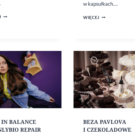
…
w kapsułkach….
SCENT
MASKI
J
WIĘCEJ
LAYERING
DO WŁOSÓW
–
W KAPSUŁKAC
JAK
MIESZAĆ
ZAPACHY,
BY TWORZYĆ
WŁASNY
NASTRÓJ?
 IN BALANCE
BEZA PAVLOVA
NLYBIO REPAIR
I CZEKOLADOWE