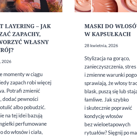
T LAYERING – JAK
MASKI DO WŁOS
ZAĆ ZAPACHY,
W KAPSUŁKACH
WORZYĆ WŁASNY
28 kwietnia, 2026
RÓJ?
Stylizacja na gorąco,
, 2026
zanieczyszczenia, stres
ie momenty w ciągu
i zmienne warunki pog
kiedy zapach robi więcej
sprawiają, że włosy tra
wa. Potrafi zmienić
blask, puszą się lub stają
j, dodać pewności
łamliwe. Jak szybko
 otulić albo pobudzić.
i skutecznie poprawić
ie na tej idei bazują
kondycję włosów
mgiełki perfumowane
bez wieloetapowych
o do włosów i ciała,
rytuałów? Sięgnij po ma