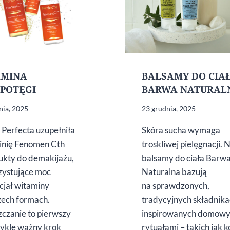
AMINA
BALSAMY DO CIA
 POTĘGI
BARWA NATURAL
nia, 2025
23 grudnia, 2025
Perfecta uzupełniła
Skóra sucha wymaga
linię Fenomen Cth
troskliwej pielęgnacji.
ukty do demakijażu,
balsamy do ciała Barw
ystujące moc
Naturalna bazują
ncjał witaminy
na sprawdzonych,
zech formach.
tradycyjnych składnik
czanie to pierwszy
inspirowanych domow
wykle ważny krok
rytuałami – takich jak k