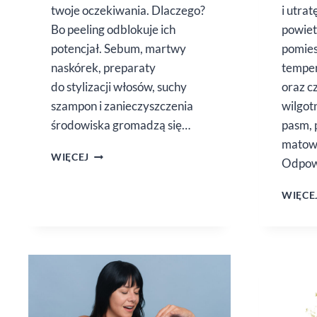
twoje oczekiwania. Dlaczego?
i utrat
Bo peeling odblokuje ich
powie
potencjał. Sebum, martwy
pomies
naskórek, preparaty
temper
do stylizacji włosów, suchy
oraz c
szampon i zanieczyszczenia
wilgot
środowiska gromadzą się…
pasm, 
matowo
DLACZEGO
WIĘCEJ
Odpow
PEELING
GŁOWY
WIĘCE
JEST
WAŻNY