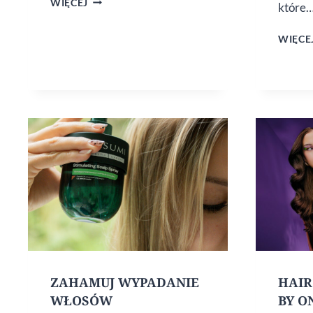
WIĘCEJ
które
–
HERBATKI
WIĘCE
I KOSMETYKI
ZAHAMUJ WYPADANIE
HAIR
WŁOSÓW
BY O