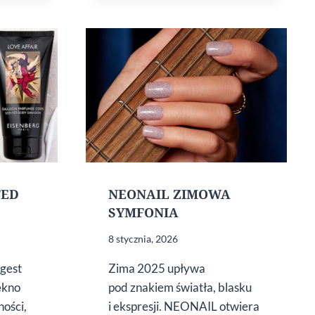
TED
NEONAIL ZIMOWA
SYMFONIA
8 stycznia, 2026
 gest
Zima 2025 upływa
ękno
pod znakiem światła, blasku
ności,
i ekspresji. NEONAIL otwiera