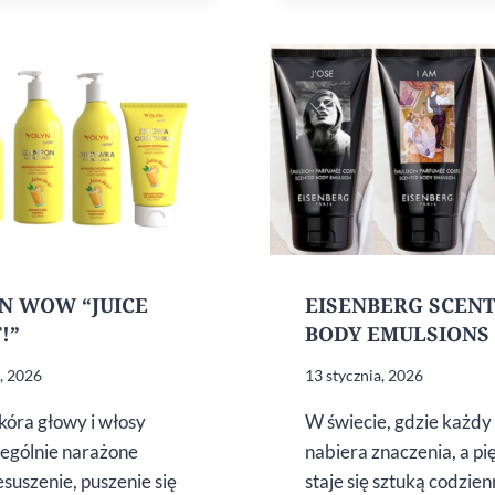
BROWNIE.
NOWE
TONERY
ONLYBIO
HAIR
IN BALANCE
N WOW “JUICE
EISENBERG SCEN
!”
BODY EMULSIONS
o, 2026
13 stycznia, 2026
kóra głowy i włosy
W świecie, gdzie każdy
zególnie narażone
nabiera znaczenia, a pi
esuszenie, puszenie się
staje się sztuką codzien