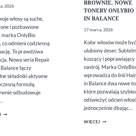
BROWNIE. NOWE
a, 2026
TONERY ONLYBIO
IN BALANCE
Twoje włosy są suche,
zone i pozbawione
17 marca, 2026
, marka OnlyBio
Kolor włosów może być
, co odmieni codzienną
ulubiony deser. Subteln
nację. To prawdziwa
kuszący i poprawiający
cja. Nowa seria Repair
nastrój. Marka OnlyBio
n Balance łączy
wprowadza do linii Hai
lne składniki aktywne
in Balance dwa nowe to
czesną formułą.
które pozwalają szybko
sywnie odbudowuje
odświeżyć odcień włos
…
jednocześnie dbając…
HAIR
J
IN BALANCE
BEZA
WIĘCEJ
BY ONLYBIO
PAVLOVA
REPAIR
I CZEKOLADOW