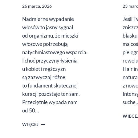
26 marca, 2026
23 marc
Nadmierne wypadanie
Jeśli 
włosów to jasny sygnał
zniszc
od organizmu, że mieszki
blasku
włosowe potrzebują
ma coś
natychmiastowego wsparcia.
pielęg
I choć przyczyny łysienia
rewolu
u kobiet i mężczyzn
Hair i
są zazwyczaj różne,
natura
to fundament skutecznej
z nowo
kuracji pozostaje ten sam.
Inten
Przeciętnie wypada nam
suche,
od 50…
WIĘCE
ZAHAMUJ
WIĘCEJ
WYPADANIE
WŁOSÓW