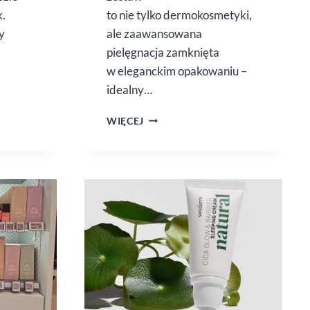
k.
to nie tylko dermokosmetyki,
y
ale zaawansowana
pielęgnacja zamknięta
w eleganckim opakowaniu –
idealny…
SESDERMA
WIĘCEJ
–
ŚWIĄTECZNE
ZESTAWY