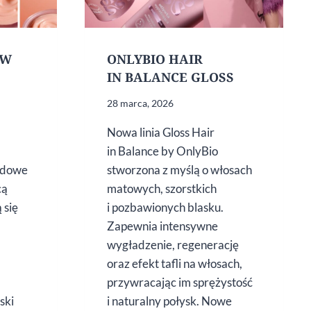
ÓW
ONLYBIO HAIR
IN BALANCE GLOSS
28 marca, 2026
Nowa linia Gloss Hair
in Balance by OnlyBio
odowe
stworzona z myślą o włosach
cą
matowych, szorstkich
 się
i pozbawionych blasku.
Zapewnia intensywne
wygładzenie, regenerację
oraz efekt tafli na włosach,
przywracając im sprężystość
ski
i naturalny połysk. Nowe