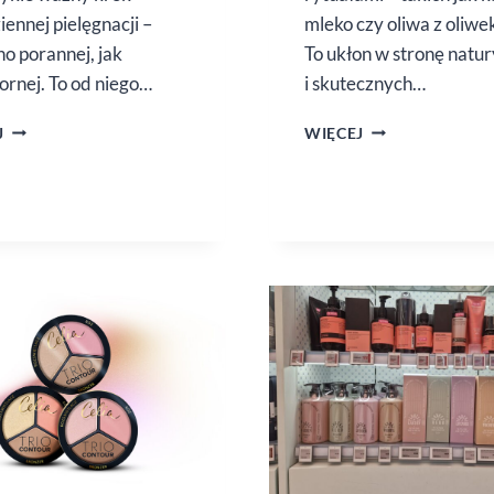
iennej pielęgnacji –
mleko czy oliwa z oliwe
o porannej, jak
To ukłon w stronę natur
zornej. To od niego…
i skutecznych…
WITAMINA
BALSAMY
J
WIĘCEJ
C DO POTĘGI
DO CIAŁA
BARWA
NATURALNA