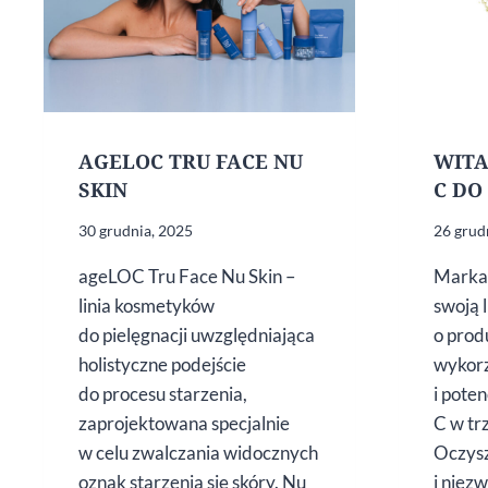
AGELOC TRU FACE NU
WIT
SKIN
C DO
30 grudnia, 2025
26 grud
ageLOC Tru Face Nu Skin –
Marka 
linia kosmetyków
swoją 
do pielęgnacji uwzględniająca
o prod
holistyczne podejście
wykorz
do procesu starzenia,
i pote
zaprojektowana specjalnie
C w tr
w celu zwalczania widocznych
Oczysz
oznak starzenia się skóry. Nu
i niez