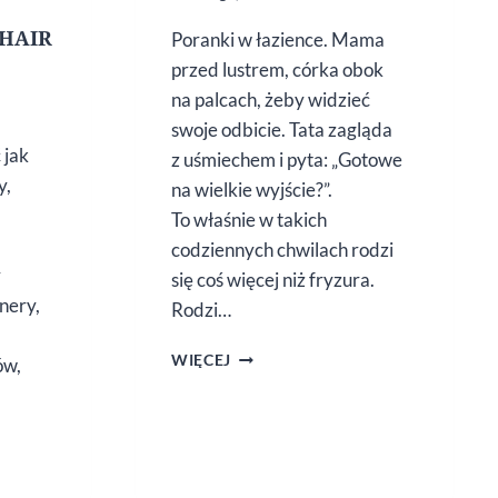
 HAIR
Poranki w łazience. Mama
przed lustrem, córka obok
na palcach, żeby widzieć
swoje odbicie. Tata zagląda
 jak
z uśmiechem i pyta: „Gotowe
y,
na wielkie wyjście?”.
To właśnie w takich
codziennych chwilach rodzi
r
się coś więcej niż fryzura.
nery,
Rodzi…
KIDS
WIĘCEJ
ów,
OD ONLYBIO
E