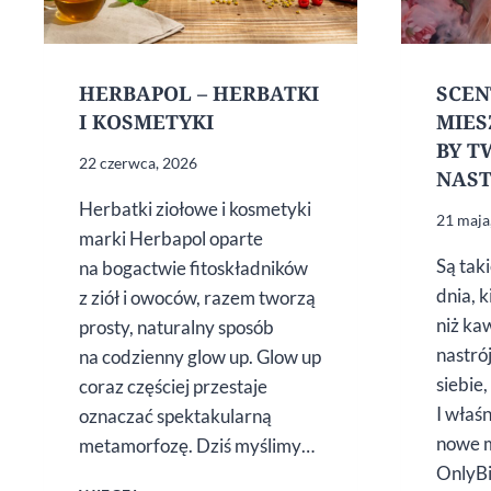
HERBAPOL – HERBATKI
SCEN
I KOSMETYKI
MIES
BY T
22 czerwca, 2026
NAST
Herbatki ziołowe i kosmetyki
21 maja
marki Herbapol oparte
Są tak
na bogactwie fitoskładników
dnia, 
z ziół i owoców, razem tworzą
niż ka
prosty, naturalny sposób
nastró
na codzienny glow up. Glow up
siebie,
coraz częściej przestaje
I właśn
oznaczać spektakularną
nowe 
metamorfozę. Dziś myślimy…
OnlyBi
HERBAPOL