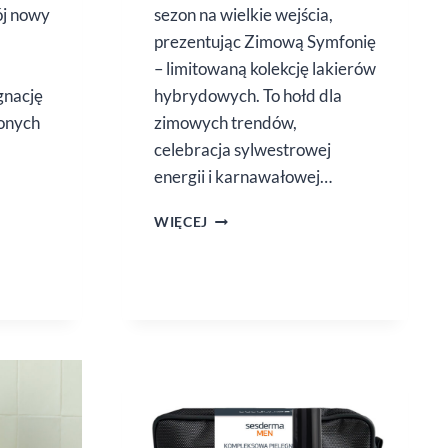
ój nowy
sezon na wielkie wejścia,
prezentując Zimową Symfonię
– limitowaną kolekcję lakierów
gnację
hybrydowych. To hołd dla
ionych
zimowych trendów,
celebracja sylwestrowej
energii i karnawałowej…
NEONAIL
WIĘCEJ
ZIMOWA
SYMFONIA