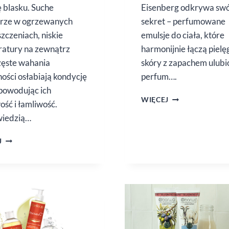
ę blasku. Suche
Eisenberg odkrywa sw
trze w ogrzewanych
sekret – perfumowane
zczeniach, niskie
emulsje do ciała, które
atury na zewnątrz
harmonijnie łączą pielę
zęste wahania
skóry z zapachem ulub
ności osłabiają kondycję
perfum….
powodując ich
EISENBERG
WIĘCEJ
ść i łamliwość.
SCENTED
iedzią…
BODY
EMULSIONS
YOLYN
J
WOW
“JUICE
DO IT!”