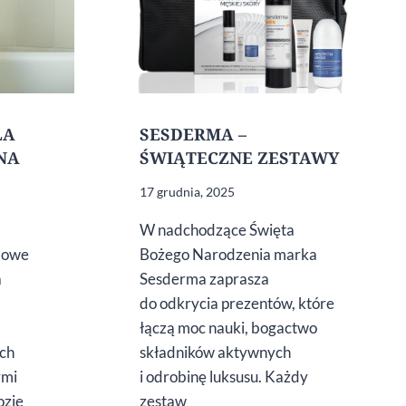
ŁA
SESDERMA –
NA
ŚWIĄTECZNE ZESTAWY
17 grudnia, 2025
W nadchodzące Święta
 Nowe
Bożego Narodzenia marka
a
Sesderma zaprasza
do odkrycia prezentów, które
łączą moc nauki, bogactwo
ach
składników aktywnych
ymi
i odrobinę luksusu. Każdy
ozie
zestaw