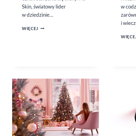
Skin, światowy lider
w codz
w dziedzinie…
zarówn
i wiec
AGELOC
WIĘCEJ
TRU
WIĘCE
FACE
NU
SKIN