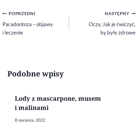
Nawigacja
POPRZEDNI
NASTĘPNY
wpisu
Paradontoza – objawy
Oczy. Jak je ćwiczyć,
i leczenie
by były zdrowe
Podobne wpisy
Lody z mascarpone, musem
i malinami
8 sierpnia, 2022