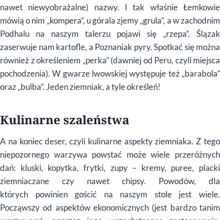
nawet niewyobrażalne) nazwy. I tak właśnie Łemkowie
mówią o nim „kompera”, u górala zjemy „grula”, a w zachodnim
Podhalu na naszym talerzu pojawi się „rzepa”. Ślązak
zaserwuje nam kartofle, a Poznaniak pyry. Spotkać się można
również z określeniem „perka” (dawniej od Peru, czyli miejsca
pochodzenia). W gwarze lwowskiej występuje też „barabola”
oraz „bulba”. Jeden ziemniak, a tyle określeń!
Kulinarne szaleństwa
A na koniec deser, czyli kulinarne aspekty ziemniaka. Z tego
niepozornego warzywa powstać może wiele przeróżnych
dań: kluski, kopytka, frytki, zupy – kremy, puree, placki
ziemniaczane czy nawet chipsy. Powodów, dla
których powinien gościć na naszym stole jest wiele.
Począwszy od aspektów ekonomicznych (jest bardzo tanim