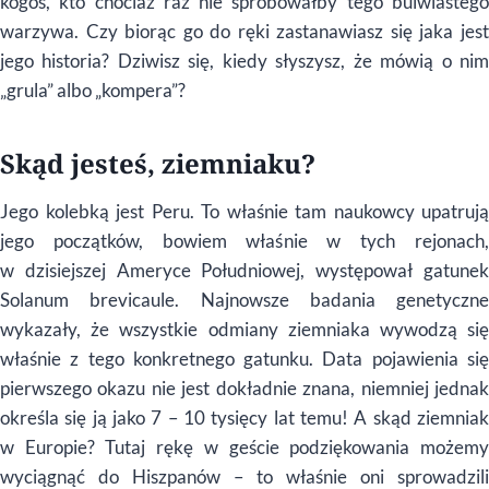
kogoś, kto chociaż raz nie spróbowałby tego bulwiastego
warzywa. Czy biorąc go do ręki zastanawiasz się jaka jest
jego historia? Dziwisz się, kiedy słyszysz, że mówią o nim
„grula” albo „kompera”?
Skąd jesteś, ziemniaku?
Jego kolebką jest Peru. To właśnie tam naukowcy upatrują
jego początków, bowiem właśnie w tych rejonach,
w dzisiejszej Ameryce Południowej, występował gatunek
Solanum brevicaule. Najnowsze badania genetyczne
wykazały, że wszystkie odmiany ziemniaka wywodzą się
właśnie z tego konkretnego gatunku. Data pojawienia się
pierwszego okazu nie jest dokładnie znana, niemniej jednak
określa się ją jako 7 – 10 tysięcy lat temu! A skąd ziemniak
w Europie? Tutaj rękę w geście podziękowania możemy
wyciągnąć do Hiszpanów – to właśnie oni sprowadzili