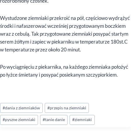
rozdrobniony czosnek.
Wystudzone ziemniaki przekroić na pół, częściowo wydrążyć
środki i nafaszerować wcześniej przygotowanym boczkiem
wraz z cebulą. Tak przygotowane ziemniaki posypać startym
serem żółtym i zapiec w piekarniku w temperaturze 180st.C
w temperaturze przez około 20 minut.
Po wyciągnięciu z piekarnika, na każdego ziemniaka położyć
po łyżce śmietany i posypać posiekanym szczypiorkiem.
Tagi
#
dania z ziemniaków
#
przepis na ziemniaki
wpisu:
#
pyszne ziemniaki
#
tanie danie
#
ziemniaki