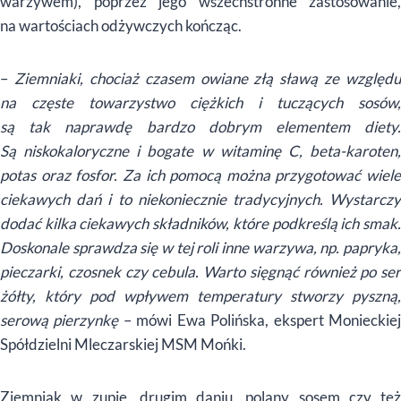
warzywem), poprzez jego wszechstronne zastosowanie,
na wartościach odżywczych kończąc.
–
Ziemniaki, chociaż czasem owiane złą sławą ze względu
na częste towarzystwo ciężkich i tuczących sosów,
są tak naprawdę bardzo dobrym elementem diety.
Są niskokaloryczne i bogate w witaminę C, beta-karoten,
potas oraz fosfor. Za ich pomocą można przygotować wiele
ciekawych dań i to niekoniecznie tradycyjnych. Wystarczy
dodać kilka ciekawych składników, które podkreślą ich smak.
Doskonale sprawdza się w tej roli inne warzywa, np. papryka,
pieczarki, czosnek czy cebula. Warto sięgnąć również po ser
żółty, który pod wpływem temperatury stworzy pyszną,
serową pierzynkę
– mówi Ewa Polińska, ekspert Monieckie
Spółdzielni Mleczarskiej MSM Mońki.
Ziemniak w zupie, drugim daniu, polany sosem czy też