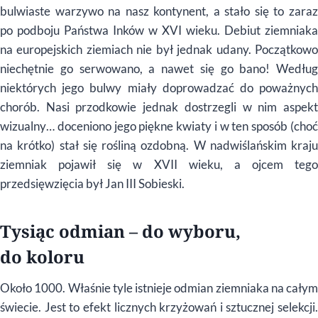
bulwiaste warzywo na nasz kontynent, a stało się to zaraz
po podboju Państwa Inków w XVI wieku. Debiut ziemniaka
na europejskich ziemiach nie był jednak udany. Początkowo
niechętnie go serwowano, a nawet się go bano! Według
niektórych jego bulwy miały doprowadzać do poważnych
chorób. Nasi przodkowie jednak dostrzegli w nim aspekt
wizualny… doceniono jego piękne kwiaty i w ten sposób (choć
na krótko) stał się rośliną ozdobną. W nadwiślańskim kraju
ziemniak pojawił się w XVII wieku, a ojcem tego
przedsięwzięcia był Jan III Sobieski.
Tysiąc odmian – do wyboru,
do koloru
Około 1000. Właśnie tyle istnieje odmian ziemniaka na całym
świecie. Jest to efekt licznych krzyżowań i sztucznej selekcji.