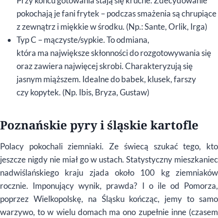
Przy końcu gotowania stają się kruche. Zdecydowanie
pokochają je fani frytek – podczas smażenia są chrupiące
z zewnątrz i miękkie w środku. (Np.: Sante, Orlik, Irga)
Typ C – mączyste/sypkie. To odmiana,
która ma największe skłonności do rozgotowywania się
oraz zawiera najwięcej skrobi. Charakteryzują się
jasnym miąższem. Idealne do babek, klusek, farszy
czy kopytek. (Np. Ibis, Bryza, Gustaw)
Poznańskie pyry i śląskie kartofle
Polacy pokochali ziemniaki. Ze świecą szukać tego, kto
jeszcze nigdy nie miał go w ustach. Statystyczny mieszkaniec
nadwiślańskiego kraju zjada około 100 kg ziemniaków
rocznie. Imponujący wynik, prawda? I o ile od Pomorza,
poprzez Wielkopolskę, na Śląsku kończąc, jemy to samo
warzywo, to w wielu domach ma ono zupełnie inne (czasem