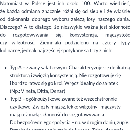
Natomiast w Polsce jest ich około 100. Warto wiedzieć,
że każda odmiana znacznie różni się od siebie i że właśnie
od dokonania dobrego wyboru zależą losy naszego dania.
Dlaczego? A to dlatego, że niezwykle ważna jest skłonność
do rozgotowywania się, konsystencja, mączystość
czy wilgotność. Ziemniaki podzielono na cztery typy
kulinarne, jednak najczęściej spotykane są trzy z nich:
Typ A – zwany sałatkowym. Charakteryzuje się delikatną
strukturą i zwięzłą konsystencją. Nie rozgotowuje się
i bardzo łatwo się go kroi. Wręcz idealny do sałatek!
(Np.: Vineta, Ditta, Denar)
Typ B – ogólnoużytkowe zwane też wszechstronnie
użytkowe. Zwięzły miąższ, lekko wilgotny i mączysty,
mają też małą skłonność do rozgotowywania.
Do bezpośredniego spożycia – np. w drugim daniu, zupie.