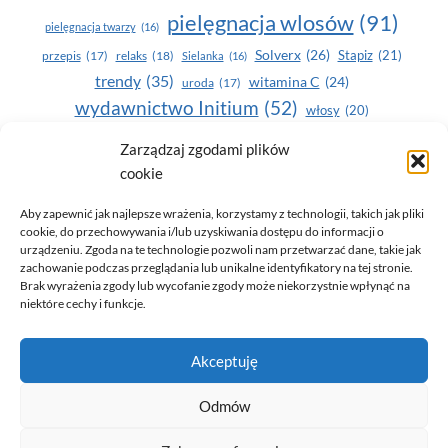
pielęgnacja wlosów
(91)
pielęgnacja twarzy
(16)
Solverx
(26)
Stapiz
(21)
przepis
(17)
relaks
(18)
Sielanka
(16)
trendy
(35)
witamina C
(24)
uroda
(17)
wydawnictwo Initium
(52)
włosy
(20)
Yasumi
(164)
zdrowe zęby
(20)
Zarządzaj zgodami plików
cookie
zdrowie
(135)
Aby zapewnić jak najlepsze wrażenia, korzystamy z technologii, takich jak pliki
cookie, do przechowywania i/lub uzyskiwania dostępu do informacji o
urządzeniu. Zgoda na te technologie pozwoli nam przetwarzać dane, takie jak
zachowanie podczas przeglądania lub unikalne identyfikatory na tej stronie.
Brak wyrażenia zgody lub wycofanie zgody może niekorzystnie wpłynąć na
niektóre cechy i funkcje.
© 2026 Only You - portal dla kobiet (uroda, moda, zdrowie)
Akceptuję
opracowanie:
AZDOBRESTRONY
Odmów