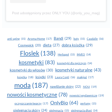
Post udostępniony przez ONLY YOU (@only_you_mag)
Bandi
(29)
Aroma Home
(17)
anti-aging
(15)
buty
(15)
Caudalie
(16)
dobra książka
(29)
dieta
(27)
Cosmepick
(20)
Floslek
(138)
Herbapol
(15)
INVEO
(14)
kosmetyki
(83)
kosmetyki dla mężczyzn
(14)
kosmetyki naturalne
(43)
kosmetyki do włosów
(30)
książki
(23)
książka
(18)
makijaż
(17)
Laura Conti
(16)
moda
(187)
nawilżanie skóry
(22)
NOU
(19)
nowości kosmetyczne
(78)
nowości wydawnicze
(19)
OnlyBio
(64)
oczyszczanie twarzy
(17)
perfumy
(15)
pielegnacja skóry
(24)
pielęgnacja
(15)
pielęgnacja dłoni
(14)