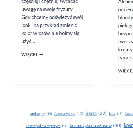
częściej i chętniej zwracać
Alchem
uwagę na swoje fryzury.
odcien
Gdy chcemy odświeżyć swój
blondy
look i na przykład zmienić
pielęg
kolor włosów, ale boimy się
bezpoś
użyć…
tworzy
kreaty
NATURALNE
WIĘCEJ
tymcz
FARBY
DO WŁOSÓW
WIĘCE
–
CZY WARTO
DAĆ
IM SZANSĘ?
Bandi
(29)
Aroma Home
(17)
anti-aging
(15)
buty
(15)
Cauda
kosm
kosmetyki do włosów
(30)
kosmetyki dla mężczyzn
(14)