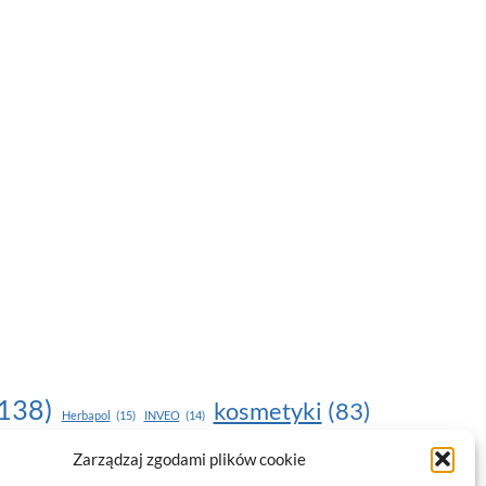
138)
kosmetyki
(83)
Herbapol
(15)
INVEO
(14)
moda
(187)
Zarządzaj zgodami plików cookie
nawilżanie skóry
(22)
(17)
NOU
(19)