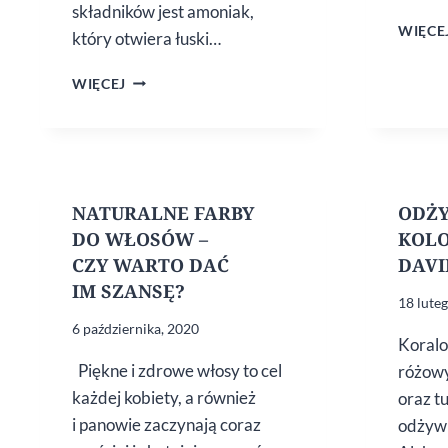
składników jest amoniak,
WIĘCE
który otwiera łuski…
NATURALNA
WIĘCEJ
KOLORYZACJA
WŁOSÓW
NATURALNE FARBY
ODŻ
DO WŁOSÓW –
KOLO
CZY WARTO DAĆ
DAVI
IM SZANSĘ?
18 lute
6 października, 2020
Koralo
Piękne i zdrowe włosy to cel
różowy
każdej kobiety, a również
oraz t
i panowie zaczynają coraz
odżywk