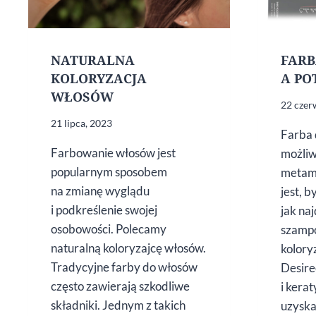
NATURALNA
FARB
KOLORYZACJA
A P
WŁOSÓW
22 czer
21 lipca, 2023
Farba 
Farbowanie włosów jest
możliw
popularnym sposobem
metam
na zmianę wyglądu
jest, 
i podkreślenie swojej
jak naj
osobowości. Polecamy
szamp
naturalną koloryzajcę włosów.
kolory
Tradycyjne farby do włosów
Desire
często zawierają szkodliwe
i kera
składniki. Jednym z takich
uzysk