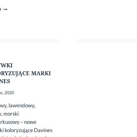
FARBA
J
DO WŁOSÓW,
A POTEM…
YWKI
RYZUJĄCE MARKI
NES
go, 2020
wy, lawendowy,
, morski
urkusowy – nowe
i koloryzujące Davines