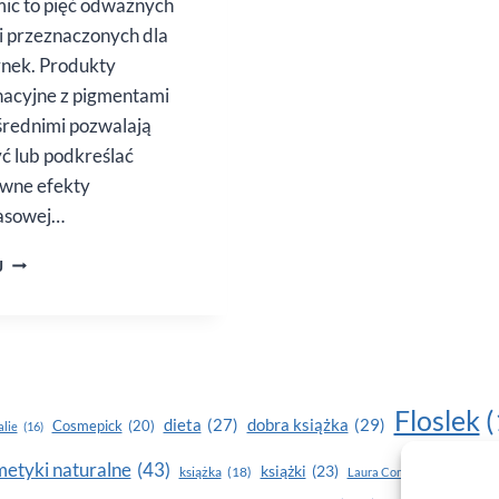
ic to pięć odważnych
i przeznaczonych dla
nek. Produkty
nacyjne z pigmentami
rednimi pozwalają
ć lub podkreślać
wne efekty
asowej…
ODŻYWKI
J
KOLORYZUJĄCE
MARKI
DAVINES
Floslek
(
dobra książka
(29)
dieta
(27)
Cosmepick
(20)
lie
(16)
etyki naturalne
(43)
książki
(23)
książka
(18)
makijaż
Laura Conti
(16)