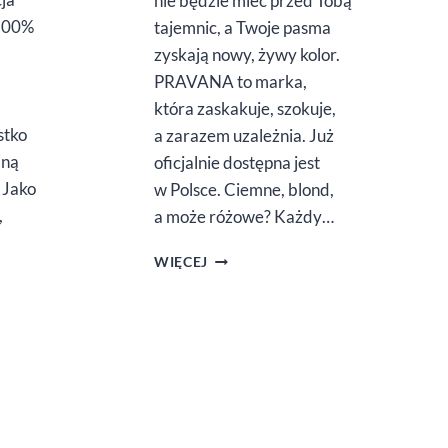
nie będzie mieć przed Tobą
 100%
tajemnic, a Twoje pasma
zyskają nowy, żywy kolor.
PRAVANA to marka,
która zaskakuje, szokuje,
stko
a zarazem uzależnia. Już
lną
oficjalnie dostępna jest
 Jako
w Polsce. Ciemne, blond,
,
a może różowe? Każdy…
PRAVANA
WIĘCEJ
W POLSCE