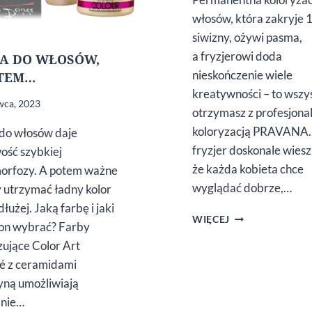
włosów, która zakryje
siwizny, ożywi pasma,
a fryzjerowi doda
A DO WŁOSÓW,
nieskończenie wiele
OTEM…
kreatywności – to wszy
wca, 2023
otrzymasz z profesjona
koloryzacją PRAVANA.
do włosów daje
fryzjer doskonale wiesz
ość szybkiej
że każda kobieta chce
orfozy. A potem ważne
wyglądać dobrze,…
by utrzymać ładny kolor
dłużej. Jaką farbę i jaki
KOLORYZACJA
WIĘCEJ
on wybrać? Farby
WŁOSÓW
zujące Color Art
PRAVANA
é z ceramidami
tyną umożliwiają
anie…