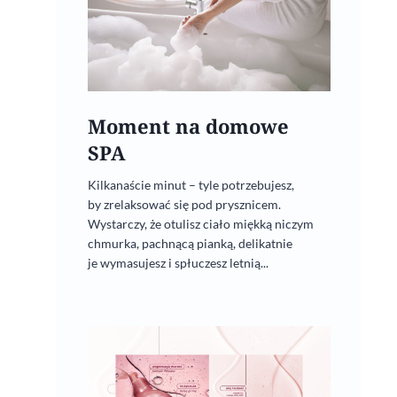
Moment na domowe
SPA
Kilkanaście minut – tyle potrzebujesz,
by zrelaksować się pod prysznicem.
Wystarczy, że otulisz ciało miękką niczym
chmurka, pachnącą pianką, delikatnie
je wymasujesz i spłuczesz letnią...