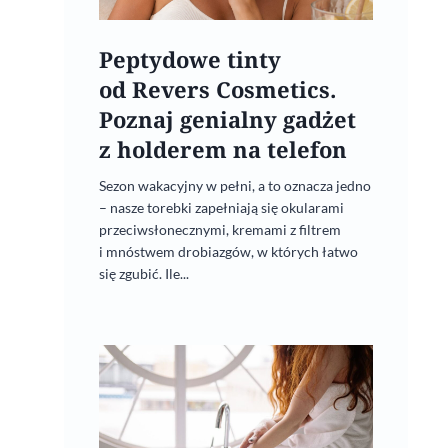
Well aging
8 kwietnia, 2022
Peptydowe tinty
od Revers Cosmetics.
Poznaj genialny gadżet
z holderem na telefon
Sezon wakacyjny w pełni, a to oznacza jedno
– nasze torebki zapełniają się okularami
przeciwsłonecznymi, kremami z filtrem
i mnóstwem drobiazgów, w których łatwo
się zgubić. Ile...