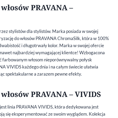
a włosów PRAVANA –
zez stylistów dla stylistów. Marka posiada w swojej
loryzację do włosów PRAVANA ChromaSilk, która w 100%
dwabistość i długotrwały kolor. Marka w swojej ofercie
ę nawet najbardziej wymagającej klientce! Wzbogacona
nić farbowanym włosom nieporównywalny połysk
A VIVIDS każdego dnia i na całym świecie ułatwia
ając spektakularne a zarazem pewne efekty.
a włosów PRAVANA – VIVIDS
jest linia PRAVANA VIVIDS, która dedykowana jest
boją się eksperymentować ze swoim wyglądem. Kolekcja