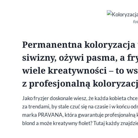
fot
Permanentna koloryzacja 
siwizny, ożywi pasma, a f
wiele kreatywności – to w
z profesjonalną koloryza
Jako fryzjer doskonale wiesz, że każda kobieta ch
za trendami, by stale czuć się na czasie i w końcu o
marka PRAVANA, która gwarantuje profesjonalną ko
blond a może kreatywny fiolet? Tutaj każdy znajdzie