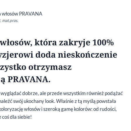
. mat.pras.
włosów, która zakryje 100%
ryzjerowi doda nieskończenie
szystko otrzymasz
cją PRAVANA.
ce wyglądać dobrze, ale przede wszystkim również podążać
dnaleźć swój ukochany look. Właśnie z tą myślą powstała
loryzację włosów i szeroką gamę kolorów: od rudości,
 coś dla siebie!