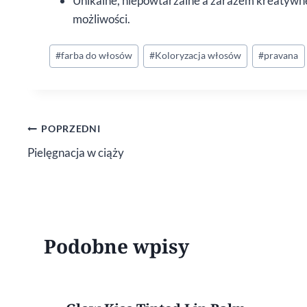
Unikalne, niepowtarzalne a zarazem kreatywne 
możliwości.
Tagi
#
farba do włosów
#
Koloryzacja włosów
#
pravana
wpisu:
Nawigacja
POPRZEDNI
Pielęgnacja w ciąży
wpisu
Podobne wpisy