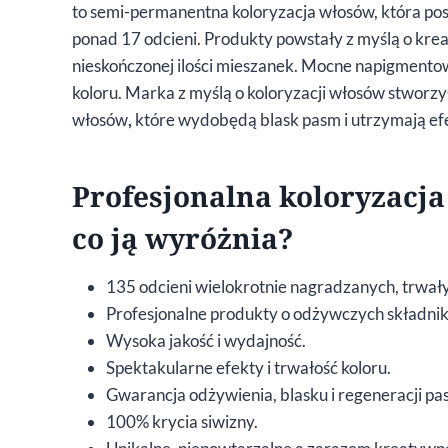
to semi-permanentna koloryzacja włosów, która posi
ponad 17 odcieni. Produkty powstały z myślą o krea
nieskończonej ilości mieszanek. Mocne napigmentow
koloru. Marka z myślą o koloryzacji włosów stworzy
włosów
,
które wydobędą blask pasm i utrzymają efek
Profesjonalna koloryzacj
co ją wyróżnia?
135 odcieni wielokrotnie nagradzanych, trwał
Profesjonalne produkty o odżywczych składnik
Wysoka jakość i wydajność.
Spektakularne efekty i trwałość koloru.
Gwarancja odżywienia, blasku i regeneracji pa
100% krycia siwizny.