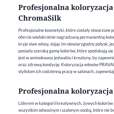
Profesjonalna koloryzacj
ChromaSilk
Profesjonalne kosmetyki, które zostały stworzone pr
ofercie wielokrotnie nagradzaną permanentną ko
kryje siwe włosy, dając im niewiarygodny połysk, je
posiada szeroką gamę kolorów, które spodobają si
jest w aminokwasy jedwabiu i kreatyny, by zapew
oraz zdrową kondycję. Koloryzacja włosów PRAVAN
stylistom ich codzienną pracę w salonach, zapewni
Profesjonalna koloryzacj
Liderem w kategorii kreatywnych, żywych kolorów 
wszystkim odważnym i szalonym osobą, które nie 