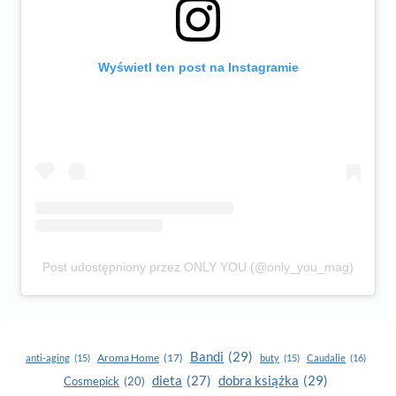
Wyświetl ten post na Instagramie
Post udostępniony przez ONLY YOU (@only_you_mag)
Bandi
(29)
Aroma Home
(17)
anti-aging
(15)
buty
(15)
Caudalie
(16)
dobra książka
(29)
dieta
(27)
Cosmepick
(20)