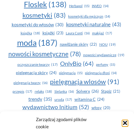
Floslek
(138)
Herbapol
(15)
INVEO
(14)
kosmetyki
(83)
kosmetyki dla mężczyzn
(14)
kosmetyki naturalne
(43)
kosmetyki do włosów
(30)
książki
(23)
książka
(18)
makijaż
(17)
Laura Conti
(16)
moda
(187)
nawilżanie skóry
(22)
NOU
(19)
nowości kosmetyczne
(78)
nowości wydawnicze
(19)
OnlyBio
(64)
oczyszczanie twarzy
(17)
perfumy
(15)
pielegnacja skóry
(24)
pielęgnacja
(15)
pielęgnacja dłoni
(14)
pielęgnacja wlosów
(91)
pielęgnacja twarzy
(16)
Solverx
(26)
Stapiz
(21)
przepis
(17)
relaks
(18)
Sielanka
(16)
trendy
(35)
witamina C
(24)
uroda
(17)
wydawnictwo Initium
(52)
włosy
(20)
Yasumi
(164)
zdrowe zęby
(20)
Zarządzaj zgodami plików
cookie
zdrowie
(135)