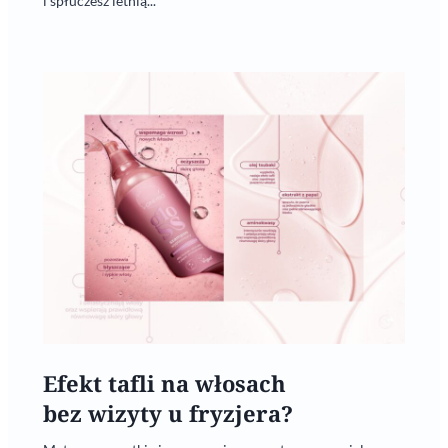
i spłuczesz letnią...
Efekt tafli na włosach
bez wizyty u fryzjera?