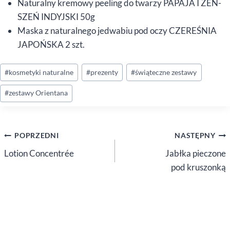
Naturalny kremowy peeling do twarzy PAPAJA I ŻEŃ-
SZEŃ INDYJSKI 50g
Maska z naturalnego jedwabiu pod oczy CZEREŚNIA
JAPOŃSKA 2 szt.
Tagi
#
kosmetyki naturalne
#
prezenty
#
świąteczne zestawy
wpisu:
#
zestawy Orientana
Nawigacja
POPRZEDNI
NASTĘPNY
wpisu
Lotion Concentrée
Jabłka pieczone
pod kruszonką