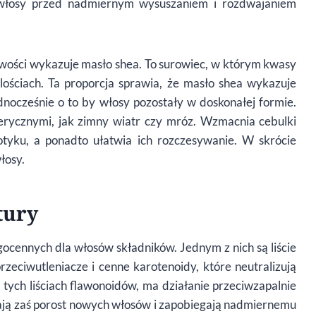
i włosy przed nadmiernym wysuszaniem i rozdwajaniem
iwości wykazuje masło shea. To surowiec, w którym kwasy
ościach. Ta proporcja sprawia, że masło shea wykazuje
dnocześnie o to by włosy pozostały w doskonałej formie.
rycznymi, jak zimny wiatr czy mróz. Wzmacnia cebulki
dotyku, a ponadto ułatwia ich rozczesywanie. W skrócie
łosy.
tury
ocennych dla włosów składników. Jednym z nich są liście
eciwutleniacze i cenne karotenoidy, które neutralizują
tych liściach flawonoidów, ma działanie przeciwzapalnie
ają zaś porost nowych włosów i zapobiegają nadmiernemu