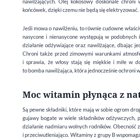
nawilżających. Olej kokosowy doskonale chron
końcówek, dzięki czemu nie będą się elektryzować.
Jeśli mowa o nawilżeniu, to równie cudowne właśc
nasycone i nienasycone występują w podobnych il
działanie odżywiające oraz nawilżające, dbając je
Chroni także przed zimowymi warunkami atmosfe
i sprawia, że włosy stają się miękkie i miłe w 
to bomba nawilżająca, która jednocześnie ochroni w
Moc witamin płynąca z na
Są pewne składniki, które mają w sobie ogrom drog
gujawy bogate w wiele składników odżywczych, prz
działanie nadmiaru wolnych rodników. Obecność z 
i przeciwutleniająco. Witaminy z grupy B wspomag