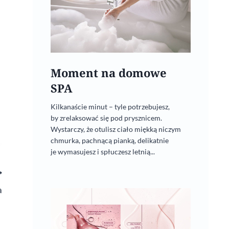
Moment na domowe
SPA
Kilkanaście minut – tyle potrzebujesz,
by zrelaksować się pod prysznicem.
Wystarczy, że otulisz ciało miękką niczym
chmurka, pachnącą pianką, delikatnie
je wymasujesz i spłuczesz letnią...
a