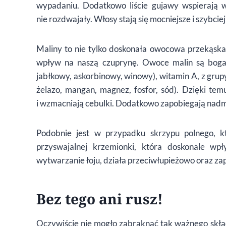
wypadaniu. Dodatkowo liście gujawy wspierają w
nie rozdwajały. Włosy stają się mocniejsze i szybciej
Maliny to nie tylko doskonała owocowa przekąska
wpływ na naszą czuprynę. Owoce malin są bog
jabłkowy, askorbinowy, winowy), witamin A, z grupy 
żelazo, mangan, magnez, fosfor, sód). Dzięki te
i wzmacniają cebulki. Dodatkowo zapobiegają nadm
Podobnie jest w przypadku skrzypu polnego, kt
przyswajalnej krzemionki, która doskonale w
wytwarzanie łoju, działa przeciwłupieżowo oraz z
Bez tego ani rusz!
Oczywiście nie mogło zabraknąć tak ważnego składni