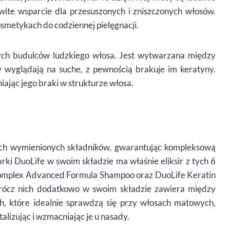
owite wsparcie dla przesuszonych i zniszczonych włosów.
smetykach do codziennej pielęgnacji.
ch budulców ludzkiego włosa. Jest wytwarzana między
 wyglądają na suche, z pewnością brakuje im keratyny.
iając jego braki w strukturze włosa.
ich wymienionych składników, gwarantując kompleksową
rki DuoLife w swoim składzie ma właśnie eliksir z tych 6
Complex Advanced Formula Shampoo oraz DuoLife Keratin
rócz nich dodatkowo w swoim składzie zawiera między
ch, które idealnie sprawdzą się przy włosach matowych,
alizując i wzmacniając je u nasady.