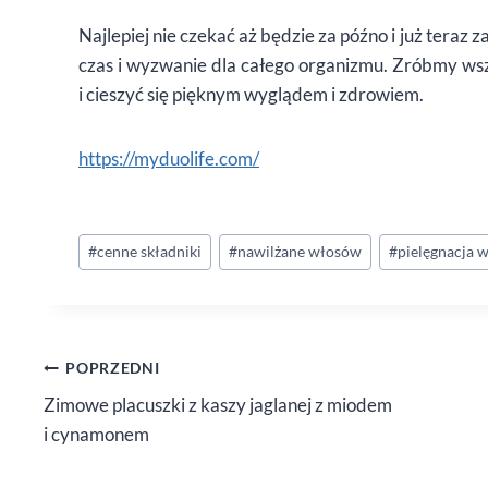
Najlepiej nie czekać aż będzie za późno i już teraz
czas i wyzwanie dla całego organizmu. Zróbmy wsz
i cieszyć się pięknym wyglądem i zdrowiem.
https://myduolife.com/
Tagi
#
cenne składniki
#
nawilżane włosów
#
pielęgnacja 
wpisu:
Nawigacja
POPRZEDNI
Zimowe placuszki z kaszy jaglanej z miodem
wpisu
i cynamonem