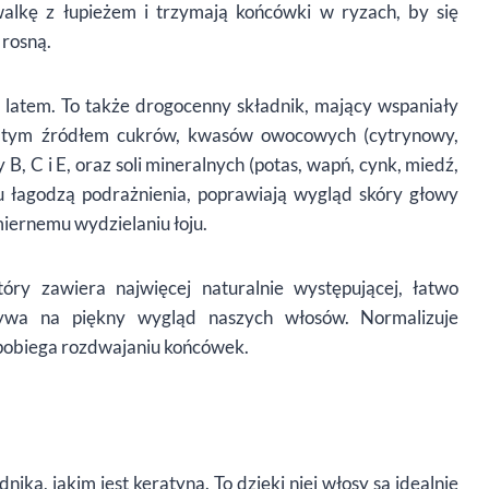
alkę z łupieżem i trzymają końcówki w ryzach, by się
 rosną.
 latem. To także drogocenny składnik, mający wspaniały
atym źródłem cukrów, kwasów owocowych (cytrynowy,
B, C i E, oraz soli mineralnych (potas, wapń, cynk, miedź,
mu łagodzą podrażnienia, poprawiają wygląd skóry głowy
iernemu wydzielaniu łoju.
óry zawiera najwięcej naturalnie występującej, łatwo
pływa na piękny wygląd naszych włosów. Normalizuje
apobiega rozdwajaniu końcówek.
ka, jakim jest keratyna. To dzięki niej włosy są idealnie