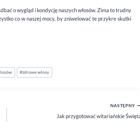
 zadbać o wygląd i kondycję naszych włosów. Zima to trudny
ystko co w naszej mocy, by zniwelować te przykre skutki
wlosów
#
zdrowe włosy
NASTĘPNY
Jak przygotować witariańskie Święt