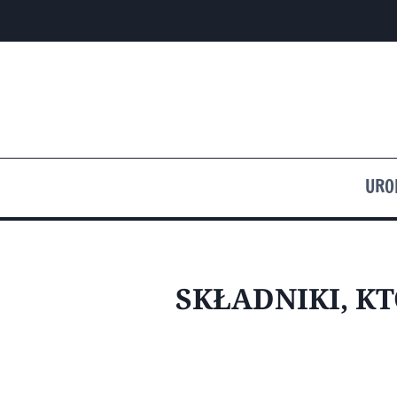
Przejdź
do
treści
URO
SKŁADNIKI, K