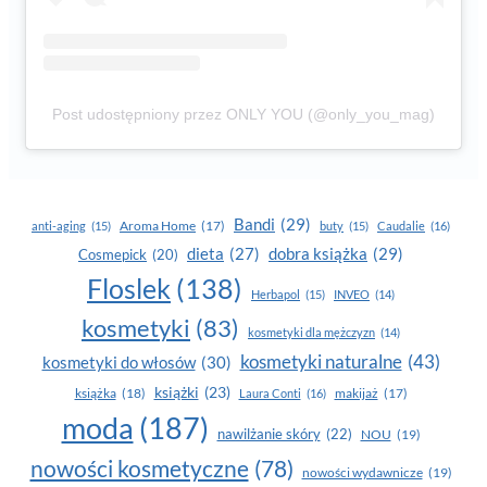
Post udostępniony przez ONLY YOU (@only_you_mag)
Bandi
(29)
Aroma Home
(17)
anti-aging
(15)
buty
(15)
Caudalie
(16)
dobra książka
(29)
dieta
(27)
Cosmepick
(20)
Floslek
(138)
Herbapol
(15)
INVEO
(14)
kosmetyki
(83)
kosmetyki dla mężczyzn
(14)
kosmetyki naturalne
(43)
kosmetyki do włosów
(30)
książki
(23)
książka
(18)
makijaż
(17)
Laura Conti
(16)
moda
(187)
nawilżanie skóry
(22)
NOU
(19)
nowości kosmetyczne
(78)
nowości wydawnicze
(19)