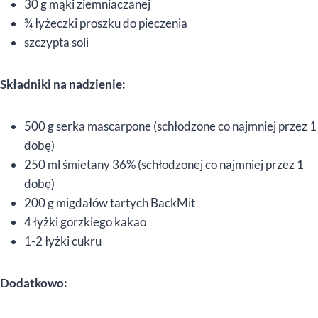
30 g mąki ziemniaczanej
¾ łyżeczki proszku do pieczenia
szczypta soli
Składniki na nadzienie:
500 g serka mascarpone (schłodzone co najmniej przez 1
dobę)
250 ml śmietany 36% (schłodzonej co najmniej przez 1
dobę)
200 g migdałów tartych BackMit
4 łyżki gorzkiego kakao
1-2 łyżki cukru
Dodatkowo: