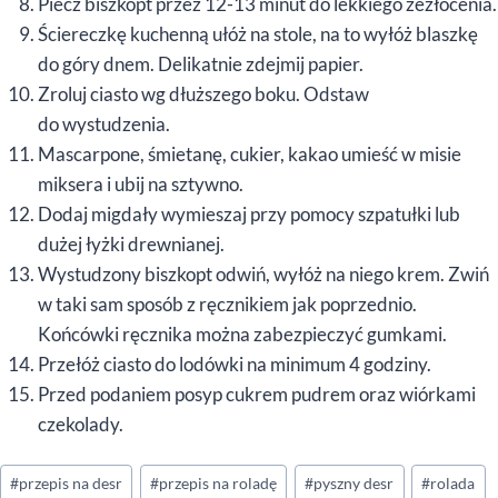
Piecz biszkopt przez 12-13 minut do lekkiego zezłocenia.
Ściereczkę kuchenną ułóż na stole, na to wyłóż blaszkę
do góry dnem. Delikatnie zdejmij papier.
Zroluj ciasto wg dłuższego boku. Odstaw
do wystudzenia.
Mascarpone, śmietanę, cukier, kakao umieść w misie
miksera i ubij na sztywno.
Dodaj migdały wymieszaj przy pomocy szpatułki lub
dużej łyżki drewnianej.
Wystudzony biszkopt odwiń, wyłóż na niego krem. Zwiń
w taki sam sposób z ręcznikiem jak poprzednio.
Końcówki ręcznika można zabezpieczyć gumkami.
Przełóż ciasto do lodówki na minimum 4 godziny.
Przed podaniem posyp cukrem pudrem oraz wiórkami
czekolady.
Tagi
#
przepis na desr
#
przepis na roladę
#
pyszny desr
#
rolada