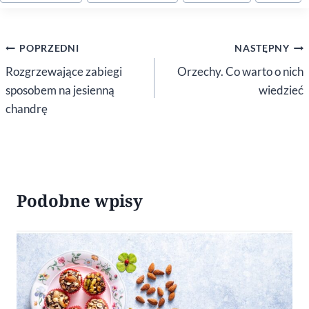
wpisu:
Nawigacja
POPRZEDNI
NASTĘPNY
wpisu
Rozgrzewające zabiegi
Orzechy. Co warto o nich
sposobem na jesienną
wiedzieć
chandrę
Podobne wpisy