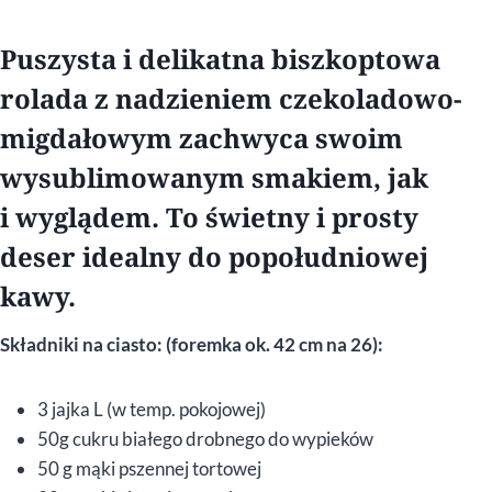
Puszysta i delikatna biszkoptowa
rolada z nadzieniem czekoladowo-
migdałowym zachwyca swoim
wysublimowanym smakiem, jak
i wyglądem. To świetny i prosty
deser idealny do popołudniowej
kawy.
Składniki na ciasto: (foremka ok. 42 cm na 26):
3 jajka L (w temp. pokojowej)
50g cukru białego drobnego do wypieków
50 g mąki pszennej tortowej