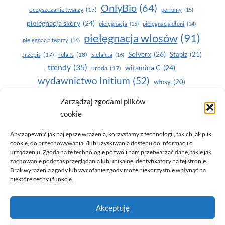
OnlyBio
(64)
oczyszczanie twarzy
(17)
perfumy
(15)
pielegnacja skóry
(24)
pielęgnacja
(15)
pielęgnacja dłoni
(14)
pielęgnacja wlosów
(91)
pielęgnacja twarzy
(16)
Solverx
(26)
Stapiz
(21)
przepis
(17)
relaks
(18)
Sielanka
(16)
trendy
(35)
witamina C
(24)
uroda
(17)
wydawnictwo Initium
(52)
włosy
(20)
Yasumi
(164)
zdrowe zęby
(20)
Zarządzaj zgodami plików
cookie
zdrowie
(135)
Aby zapewnić jak najlepsze wrażenia, korzystamy z technologii, takich jak pliki
cookie, do przechowywania i/lub uzyskiwania dostępu do informacji o
urządzeniu. Zgoda na te technologie pozwoli nam przetwarzać dane, takie jak
zachowanie podczas przeglądania lub unikalne identyfikatory na tej stronie.
Brak wyrażenia zgody lub wycofanie zgody może niekorzystnie wpłynąć na
niektóre cechy i funkcje.
© 2026 Only You - portal dla kobiet (uroda, moda, zdrowie)
Akceptuję
opracowanie:
AZDOBRESTRONY