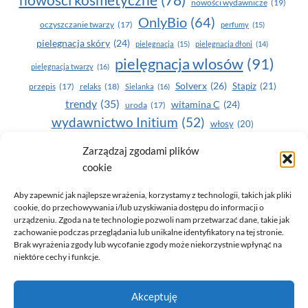
nowości wydawnicze
(19)
OnlyBio
(64)
oczyszczanie twarzy
(17)
perfumy
(15)
pielegnacja skóry
(24)
pielęgnacja
(15)
pielęgnacja dłoni
(14)
pielęgnacja wlosów
(91)
pielęgnacja twarzy
(16)
Solverx
(26)
Stapiz
(21)
przepis
(17)
relaks
(18)
Sielanka
(16)
trendy
(35)
witamina C
(24)
uroda
(17)
wydawnictwo Initium
(52)
włosy
(20)
Yasumi
(164)
zdrowe zęby
(20)
Zarządzaj zgodami plików
cookie
zdrowie
(135)
Aby zapewnić jak najlepsze wrażenia, korzystamy z technologii, takich jak pliki
cookie, do przechowywania i/lub uzyskiwania dostępu do informacji o
urządzeniu. Zgoda na te technologie pozwoli nam przetwarzać dane, takie jak
zachowanie podczas przeglądania lub unikalne identyfikatory na tej stronie.
Brak wyrażenia zgody lub wycofanie zgody może niekorzystnie wpłynąć na
niektóre cechy i funkcje.
© 2026 Only You - portal dla kobiet (uroda, moda, zdrowie)
Akceptuję