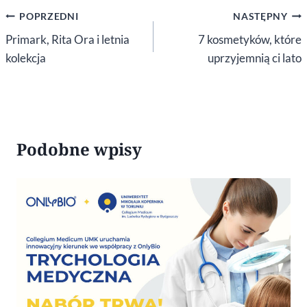
Nawigacja
POPRZEDNI
NASTĘPNY
wpisu
Primark, Rita Ora i letnia
7 kosmetyków, które
kolekcja
uprzyjemnią ci lato
Podobne wpisy