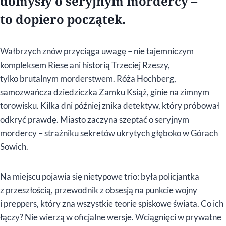
domysły o seryjnym mordercy –
to dopiero początek.
Wałbrzych znów przyciąga uwagę – nie tajemniczym
kompleksem Riese ani historią Trzeciej Rzeszy,
tylko brutalnym morderstwem. Róża Hochberg,
samozwańcza dziedziczka Zamku Książ, ginie na zimnym
torowisku. Kilka dni później znika detektyw, który próbował
odkryć prawdę. Miasto zaczyna szeptać o seryjnym
mordercy – strażniku sekretów ukrytych głęboko w Górach
Sowich.
Na miejscu pojawia się nietypowe trio: była policjantka
z przeszłością, przewodnik z obsesją na punkcie wojny
i preppers, który zna wszystkie teorie spiskowe świata. Co ich
łączy? Nie wierzą w oficjalne wersje. Wciągnięci w prywatne