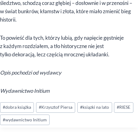
śledztwo, schodzą coraz głębiej – dosłownie i w przenośni –
w świat bunkrów, kłamstw i złota, które miało zmienić bieg
historii.
To powieść dla tych, którzy lubią, gdy napięcie gęstnieje
z każdym rozdziałem, a tło historyczne nie jest
tylko dekoracją, lecz częścią mrocznej układanki.
Opis pochodzi od wydawcy
Wydawnictwo Initium
Tagi
#
dobra książka
#
Krzysztof Piersa
#
ksiązki na lato
#
RIESE
wpisu:
#
wydawnictwo Initium