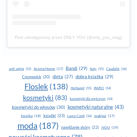
Post udostępniony przez ONLY YOU (@only_you_mag)
Bandi
(29)
Aroma Home
(17)
anti-aging
(15)
buty
(15)
Caudalie
(16)
dobra książka
(29)
dieta
(27)
Cosmepick
(20)
Floslek
(138)
Herbapol
(15)
INVEO
(14)
kosmetyki
(83)
kosmetyki dla mężczyzn
(14)
kosmetyki naturalne
(43)
kosmetyki do włosów
(30)
książki
(23)
książka
(18)
makijaż
(17)
Laura Conti
(16)
moda
(187)
nawilżanie skóry
(22)
NOU
(19)
nowości kosmetyczne
(78)