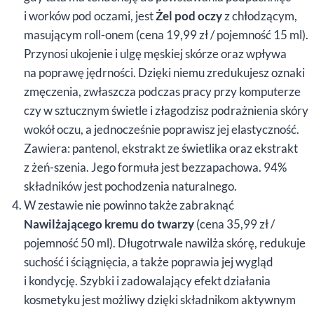
i worków pod oczami, jest
Żel pod oczy
z chłodzącym,
masującym roll-onem (cena 19,99 zł / pojemność 15 ml).
Przynosi ukojenie i ulgę męskiej skórze oraz wpływa
na poprawę jędrności. Dzięki niemu zredukujesz oznaki
zmęczenia, zwłaszcza podczas pracy przy komputerze
czy w sztucznym świetle i złagodzisz podrażnienia skóry
wokół oczu, a jednocześnie poprawisz jej elastyczność.
Zawiera: pantenol, ekstrakt ze świetlika oraz ekstrakt
z żeń-szenia. Jego formuła jest bezzapachowa. 94%
składników jest pochodzenia naturalnego.
W zestawie nie powinno także zabraknąć
Nawilżającego kremu do twarzy
(cena 35,99 zł /
pojemność 50 ml). Długotrwale nawilża skórę, redukuje
suchość i ściągnięcia, a także poprawia jej wygląd
i kondycję. Szybki i zadowalający efekt działania
kosmetyku jest możliwy dzięki składnikom aktywnym