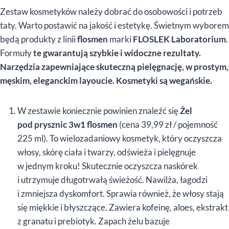
Zestaw kosmetyków należy dobrać do osobowości i potrzeb
taty. Warto postawić na jakość i estetykę. Świetnym wyborem
będą produkty z linii
flosmen
marki
FLOSLEK Laboratorium
.
Formuły
te gwarantują szybkie i widoczne rezultaty.
Narzędzia zapewniające skuteczną pielęgnację, w prostym,
męskim, eleganckim layoucie. Kosmetyki są wegańskie.
W zestawie koniecznie powinien znaleźć się
Żel
pod prysznic 3w1 flosmen
(cena 39,99 zł / pojemność
225 ml). To wielozadaniowy kosmetyk, który oczyszcza
włosy, skórę ciała i twarzy, odświeża i pielęgnuje
w jednym kroku! Skutecznie oczyszcza naskórek
i utrzymuje długotrwałą świeżość. Nawilża, łagodzi
i zmniejsza dyskomfort. Sprawia również, że włosy stają
się miękkie i błyszczące. Zawiera kofeinę, aloes, ekstrakt
z granatu i prebiotyk. Zapach żelu bazuje