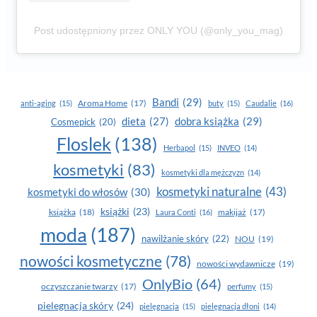
Post udostępniony przez ONLY YOU (@only_you_mag)
Bandi
(29)
Aroma Home
(17)
anti-aging
(15)
buty
(15)
Caudalie
(16)
dobra książka
(29)
dieta
(27)
Cosmepick
(20)
Floslek
(138)
Herbapol
(15)
INVEO
(14)
kosmetyki
(83)
kosmetyki dla mężczyzn
(14)
kosmetyki naturalne
(43)
kosmetyki do włosów
(30)
książki
(23)
książka
(18)
makijaż
(17)
Laura Conti
(16)
moda
(187)
nawilżanie skóry
(22)
NOU
(19)
nowości kosmetyczne
(78)
nowości wydawnicze
(19)
OnlyBio
(64)
oczyszczanie twarzy
(17)
perfumy
(15)
pielegnacja skóry
(24)
pielęgnacja
(15)
pielęgnacja dłoni
(14)