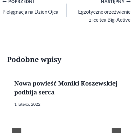
Nawigacja
POPRZEDNI
NASTĘPNY
wpisu
Pielęgnacja na Dzień Ojca
Egzotyczne orzeźwienie
z ice tea Big-Active
Podobne wpisy
Nowa powieść Moniki Koszewskiej
podbija serca
1 lutego, 2022