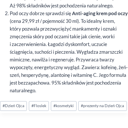
Aż 98% składników jest pochodzenia naturalnego.
Pod oczy dobrze sprawdzi się
Anti-aging krem pod oczy
(cena 29,99 zł / pojemność 30 ml). To idealny krem,
który pozwala przezwyciężyć mankamenty i oznaki
zmęczenia skóry pod oczami takie jak cienie, worki
i zaczerwienienia. Łagodzi dyskomfort, uczucie
ściągnięcia, suchości i pieczenia. Wygładza zmarszczki
mimiczne, nawilża i regeneruje. Przywraca twarzy
wypoczęty, energetyczny wygląd. Zawiera: kofeinę, żeń-
szeń, hesperydynę, alantoinę i witaminę C. Jego formuła
jest bezzapachowa. 95% składników jest pochodzenia
naturalnego.
Tagi
#
Dzień Ojca
#
Floslek
#
kosmetyki
#
prezenty na Dzień Ojca
wpisu: