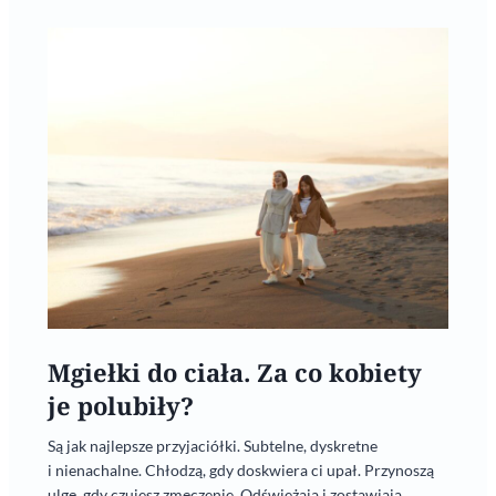
Mgiełki do ciała. Za co kobiety
je polubiły?
Są jak najlepsze przyjaciółki. Subtelne, dyskretne
i nienachalne. Chłodzą, gdy doskwiera ci upał. Przynoszą
ulgę, gdy czujesz zmęczenie. Odświeżają i zostawiają