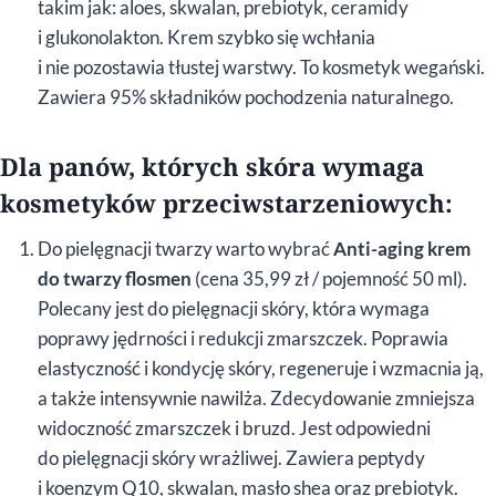
takim jak: aloes, skwalan, prebiotyk, ceramidy
i glukonolakton. Krem szybko się wchłania
i nie pozostawia tłustej warstwy. To kosmetyk wegański.
Zawiera 95% składników pochodzenia naturalnego.
Dla panów, których skóra wymaga
kosmetyków przeciwstarzeniowych:
Do pielęgnacji twarzy warto wybrać
Anti-aging krem
do twarzy flosmen
(cena 35,99 zł / pojemność 50 ml).
Polecany jest do pielęgnacji skóry, która wymaga
poprawy jędrności i redukcji zmarszczek. Poprawia
elastyczność i kondycję skóry, regeneruje i wzmacnia ją,
a także intensywnie nawilża. Zdecydowanie zmniejsza
widoczność zmarszczek i bruzd. Jest odpowiedni
do pielęgnacji skóry wrażliwej. Zawiera peptydy
i koenzym Q10, skwalan, masło shea oraz prebiotyk.