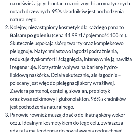
na odświeżających nutach ozonicznych i aromatycznych
nutach drzewnych. 95% składników jest pochodzenia
naturalnego.
Kolejny, niezastąpiony kosmetyk dla każdego pana to
Balsam po goleniu
(cena 44,99 zł / pojemność 100 ml).
Skutecznie uspokaja skórę twarzy oraz kompleksowo
pielęgnuje. Natychmiastowo łagodzi podrażnienia,
redukuje dyskomfort i ściągnięcia, intensywnie ją nawilża
i regeneruje. Korzystnie wpływa na barierę hydro-
lipidową naskórka. Działa skutecznie, ale łagodnie –
polecany jest więc do pielęgnacji skóry wrażliwej.
Zawiera pantenol, centellę, skwalan, prebiotyk
oraz kwas szikimowy i glukonolakton. 96% składników
jest pochodzenia naturalnego.
Panowie również muszą dbać o delikatną skórę wokół
oczu. Idealnym kosmetykiem do tego celu, zwłaszcza
gdy tata ma tendencję do powstawania podpuchnięć