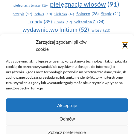
pielęgnacja wlosów
(91)
pielęgnacja twarzy
(16)
Solverx
(26)
Stapiz
(21)
przepis
(17)
relaks
(18)
Sielanka
(16)
trendy
(35)
witamina C
(24)
uroda
(17)
wydawnictwo Initium
(52)
włosy
(20)
Yasumi
(164)
zdrowe zęby
(20)
Zarządzaj zgodami plików
cookie
zdrowie
(135)
Aby zapewnić jak najlepsze wrażenia, korzystamy z technologii, takich jak pliki
cookie, do przechowywania i/lub uzyskiwania dostępu do informacji o
urządzeniu. Zgoda na te technologie pozwoli nam przetwarzać dane, takie jak
zachowanie podczas przeglądania lub unikalne identyfikatory na tej stronie.
Brak wyrażenia zgody lub wycofanie zgody może niekorzystnie wpłynąć na
niektóre cechy i funkcje.
© 2026 Only You - portal dla kobiet (uroda, moda, zdrowie)
Akceptuję
opracowanie:
AZDOBRESTRONY
Odmów
Zobacz preferencje