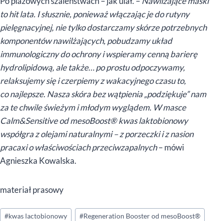
Po plażowych szaleństwach – jak ulał. –
Nawilżające maski
to hit lata. I słusznie, ponieważ włączając je do rutyny
pielęgnacyjnej, nie tylko dostarczamy skórze potrzebnych
komponentów nawilżających, pobudzamy układ
immunologiczny do ochrony i wspieramy cenną barierę
hydrolipidową, ale także… po prostu odpoczywamy,
relaksujemy się i czerpiemy z wakacyjnego czasu to,
co najlepsze. Nasza skóra bez wątpienia „podziękuje” nam
za te chwile świeżym i młodym wyglądem.
W masce
Calm&Sensitive od mesoBoost® kwas laktobionowy
współgra z olejami naturalnymi – z porzeczki i z nasion
pracaxi o właściwościach przeciwzapalnych
– mówi
Agnieszka Kowalska.
materiał prasowy
Tagi
#
kwas lactobionowy
#
Regeneration Booster od mesoBoost®