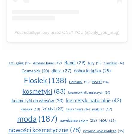
Post udostępniony przez ONLY YOU (@only_you_mag)
Bandi
(29)
Aroma Home
(17)
anti-aging
(15)
buty
(15)
Caudalie
(16)
dobra książka
(29)
dieta
(27)
Cosmepick
(20)
Floslek
(138)
Herbapol
(15)
INVEO
(14)
kosmetyki
(83)
kosmetyki dla mężczyzn
(14)
kosmetyki naturalne
(43)
kosmetyki do włosów
(30)
książki
(23)
książka
(18)
makijaż
(17)
Laura Conti
(16)
moda
(187)
nawilżanie skóry
(22)
NOU
(19)
nowości kosmetyczne
(78)
nowości wydawnicze
(19)