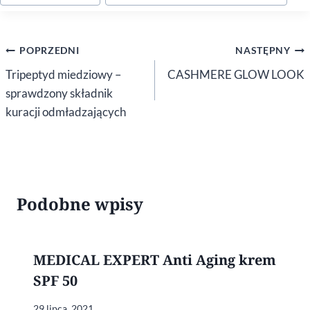
wpisu:
Nawigacja
POPRZEDNI
NASTĘPNY
wpisu
Tripeptyd miedziowy –
CASHMERE GLOW LOOK
sprawdzony składnik
kuracji odmładzających
Podobne wpisy
MEDICAL EXPERT Anti Aging krem
SPF 50
29 lipca, 2021