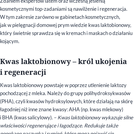
Zdaniem ekspertów latem oraz wczesną jesienią
kosmetycznymi top-zadaniami są nawilżenie i regeneracja.
W tym zakresie zarówno w gabinetach kosmetycznych,
jak w pielęgnacji domowej prym wiedzie kwas laktobionowy,
który świetnie sprawdza się w kremach i maskach o działaniu
kojącym.
Kwas laktobionowy – król ukojenia
i regeneracji
Kwas laktobionowy powstaje w poprzez utlenienie laktozy
pochodzącej z mleka. Należy do grupy polihydroksykwasów
(PHA), czyli kwasów hydroksylowych, które działają na skórę
łagodniej niż inne znane kwasy: AHA (np. kwas mlekowy)
i BHA (kwas salicylowy). –
Kwas laktobionowy wykazuje silne
właściwości regenerujące i łagodzące. Redukuje także
popękane naczynka i rumień, które mogą pojawić się