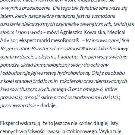
w wyniku przesuszenia. Dlatego tak świetnie sprawdza się
latem, kiedy nasza skóra narażona jest na wzmożone
działanie niekorzystnych czynników zewnętrznych, takich jak
słońce i słona woda
– mówi Agnieszka Kowalska, Medical
Advisor, ekspert marki mesoBoost®.
– W innowacyjnej linii
Regeneration Booster od mesoBoost® kwas laktobionowy
działa w duecie z olejem z baobabu. Ten pierwszy świetnie
pobudza układ immunologiczny skóry do ochrony
i odbudowuje jej warstwę hydrolipidową. Olej z baobabu
z kolei stanowi źródło m.in. tokoferolu oraz nienasyconych
kwasów tłuszczowych: omega-3 oraz omega-6, które
pozwalają chronić skórę przed uszkodzeniami i działają
przeciwzapalnie
– dodaje.
Eksperci wskazują, że to jeszcze nie koniec długiej listy
cennych właściwości kwasu laktobionowego. Wykazuje