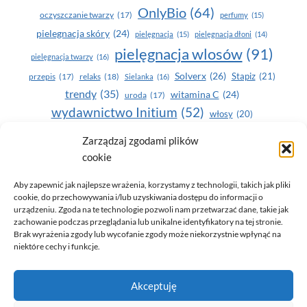
OnlyBio
(64)
oczyszczanie twarzy
(17)
perfumy
(15)
pielegnacja skóry
(24)
pielęgnacja
(15)
pielęgnacja dłoni
(14)
pielęgnacja wlosów
(91)
pielęgnacja twarzy
(16)
Solverx
(26)
Stapiz
(21)
przepis
(17)
relaks
(18)
Sielanka
(16)
trendy
(35)
witamina C
(24)
uroda
(17)
wydawnictwo Initium
(52)
włosy
(20)
Yasumi
(164)
zdrowe zęby
(20)
Zarządzaj zgodami plików
cookie
zdrowie
(135)
Aby zapewnić jak najlepsze wrażenia, korzystamy z technologii, takich jak pliki
cookie, do przechowywania i/lub uzyskiwania dostępu do informacji o
urządzeniu. Zgoda na te technologie pozwoli nam przetwarzać dane, takie jak
zachowanie podczas przeglądania lub unikalne identyfikatory na tej stronie.
Brak wyrażenia zgody lub wycofanie zgody może niekorzystnie wpłynąć na
niektóre cechy i funkcje.
© 2026 Only You - portal dla kobiet (uroda, moda, zdrowie)
Akceptuję
opracowanie:
AZDOBRESTRONY