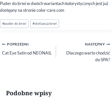
Puder do brwi w dwóch wariantach kolorystycznych jest już
dostępny na stronie color-care.com
Tagi
#
puder do brwi
#
stylizacja brwi
wpisu:
Nawigacja
POPRZEDNI
NASTĘPNY
wpisu
Cat Eye Satin od NEONAIL
Dlaczego warto chodzić
do SPA?
Podobne wpisy