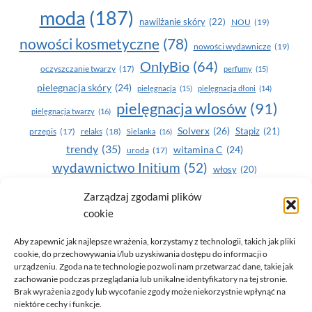
moda
(187)
nawilżanie skóry
(22)
NOU
(19)
nowości kosmetyczne
(78)
nowości wydawnicze
(19)
OnlyBio
(64)
oczyszczanie twarzy
(17)
perfumy
(15)
pielegnacja skóry
(24)
pielęgnacja
(15)
pielęgnacja dłoni
(14)
pielęgnacja wlosów
(91)
pielęgnacja twarzy
(16)
Solverx
(26)
Stapiz
(21)
przepis
(17)
relaks
(18)
Sielanka
(16)
trendy
(35)
witamina C
(24)
uroda
(17)
wydawnictwo Initium
(52)
włosy
(20)
Yasumi
(164)
zdrowe zęby
(20)
Zarządzaj zgodami plików
cookie
zdrowie
(135)
Aby zapewnić jak najlepsze wrażenia, korzystamy z technologii, takich jak pliki
cookie, do przechowywania i/lub uzyskiwania dostępu do informacji o
urządzeniu. Zgoda na te technologie pozwoli nam przetwarzać dane, takie jak
zachowanie podczas przeglądania lub unikalne identyfikatory na tej stronie.
Brak wyrażenia zgody lub wycofanie zgody może niekorzystnie wpłynąć na
niektóre cechy i funkcje.