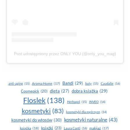
Post udostępniony przez ONLY YOU (@only_you_mag)
Bandi
(29)
Aroma Home
(17)
anti-aging
(15)
buty
(15)
Caudalie
(16)
dobra książka
(29)
dieta
(27)
Cosmepick
(20)
Floslek
(138)
Herbapol
(15)
INVEO
(14)
kosmetyki
(83)
kosmetyki dla mężczyzn
(14)
kosmetyki naturalne
(43)
kosmetyki do włosów
(30)
książki
(23)
książka
(18)
makijaż
(17)
Laura Conti
(16)