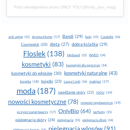
Post udostępniony przez ONLY YOU (@only_you_mag)
Bandi
(29)
Aroma Home
(17)
anti-aging
(15)
buty
(15)
Caudalie
(16)
dobra książka
(29)
dieta
(27)
Cosmepick
(20)
Floslek
(138)
Herbapol
(15)
INVEO
(14)
kosmetyki
(83)
kosmetyki dla mężczyzn
(14)
kosmetyki naturalne
(43)
kosmetyki do włosów
(30)
książki
(23)
książka
(18)
makijaż
(17)
Laura Conti
(16)
moda
(187)
nawilżanie skóry
(22)
NOU
(19)
nowości kosmetyczne
(78)
nowości wydawnicze
(19)
OnlyBio
(64)
oczyszczanie twarzy
(17)
perfumy
(15)
pielegnacja skóry
(24)
pielęgnacja
(15)
pielęgnacja dłoni
(14)
pielęgnacja wlosów
(91)
pielęgnacja twarzy
(16)