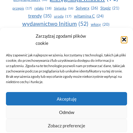
Solverx
(26)
Stapiz
(21)
przepis
(17)
relaks
(18)
Sielanka
(16)
trendy
(35)
witamina C
(24)
uroda
(17)
wydawnictwo Initium
(52)
włosy
(20)
Yasumi
(164)
zdrowe zęby
(20)
Zarządzaj zgodami plików
cookie
zdrowie
(135)
Aby zapewnić jak najlepsze wrażenia, korzystamy z technologii, takich jak pliki
cookie, do przechowywania i/lub uzyskiwania dostępu do informacji o
urządzeniu. Zgoda na te technologie pozwoli nam przetwarzać dane, takie jak
zachowanie podczas przeglądania lub unikalne identyfikatory na tej stronie.
Brak wyrażenia zgody lub wycofanie zgody może niekorzystnie wpłynąć na
niektóre cechy i funkcje.
© 2026 Only You - portal dla kobiet (uroda, moda, zdrowie)
Akceptuję
opracowanie:
AZDOBRESTRONY
Odmów
Zobacz preferencje
Polityka prywatności i RODO