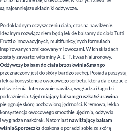
F oraz naturalne olejki owocowe, w których zawarte
są najcenniejsze składniki odżywcze.
Po dokładnym oczyszczeniu ciała, czas na nawilżenie.
Idealnym rozwiązaniem będą lekkie balsamy do ciała Tutti
Frutti o innowacyjnych, multifunkcyjnych formułach
inspirowanych zmiksowanymi owocami. W ich składach
zostały zawarte: witaminy A, E i F, kwas hialuronowy.
Odżywczy balsam do ciała brzoskwinia&mango
przeznaczony jest do skóry bardzo suchej. Posiada puszystą
i lekką konsystencję owocowego sorbetu, która daje uczucie
odświeżenia. Intensywnie nawilża, wygładza i łagodzi
podrażnienia.
Ujędrniający balsam gruszka&żurawina
pielęgnuje skórę pozbawioną jędrności. Kremowa, lekka
konsystencja owocowego smoothie ujędrnia, odżywia
i wygładza naskórek. Natomiast
nawilżający balsam
wiśnia&porzeczka
doskonale poradzi sobie ze skórą