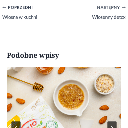
Nawigacja
POPRZEDNI
NASTĘPNY
wpisu
Wiosna w kuchni
Wiosenny detox
Podobne wpisy