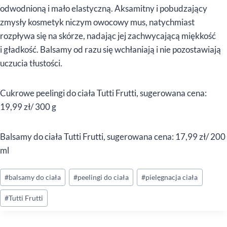
odwodnioną i mało elastyczną. Aksamitny i pobudzający
zmysły kosmetyk niczym owocowy mus, natychmiast
rozpływa się na skórze, nadając jej zachwycającą miękkość
i gładkość. Balsamy od razu się wchłaniają i nie pozostawiają
uczucia tłustości.
Cukrowe peelingi do ciała Tutti Frutti, sugerowana cena:
19,99 zł/ 300 g
Balsamy do ciała Tutti Frutti, sugerowana cena: 17,99 zł/ 200
ml
Tagi
#
balsamy do ciała
#
peelingi do ciała
#
pielęgnacja ciała
wpisu:
#
Tutti Frutti