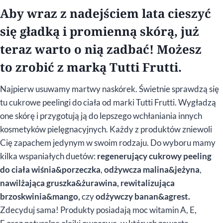
Aby wraz z nadejściem lata cieszyć
się gładką i promienną skórą, już
teraz warto o nią zadbać! Możesz
to zrobić z marką Tutti Frutti.
Najpierw usuwamy martwy naskórek. Świetnie sprawdzą się
tu cukrowe peelingi do ciała od marki Tutti Frutti. Wygładzą
one skórę i przygotują ją do lepszego wchłaniania innych
kosmetyków pielęgnacyjnych. Każdy z produktów zniewoli
Cię zapachem jedynym w swoim rodzaju. Do wyboru mamy
kilka wspaniałych duetów:
regenerujący cukrowy peeling
do ciała wiśnia&porzeczka
,
odżywcza malina&jeżyna
,
n
awilżająca gruszka&żurawina, rewitalizująca
brzoskwinia&mango,
czy
odżywczy banan&agrest.
Zdecyduj sama! Produkty posiadają moc witamin A, E,