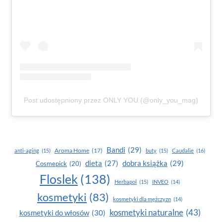
Post udostępniony przez ONLY YOU (@only_you_mag)
Bandi
(29)
Aroma Home
(17)
anti-aging
(15)
buty
(15)
Caudalie
(16)
dobra książka
(29)
dieta
(27)
Cosmepick
(20)
Floslek
(138)
Herbapol
(15)
INVEO
(14)
kosmetyki
(83)
kosmetyki dla mężczyzn
(14)
kosmetyki naturalne
(43)
kosmetyki do włosów
(30)