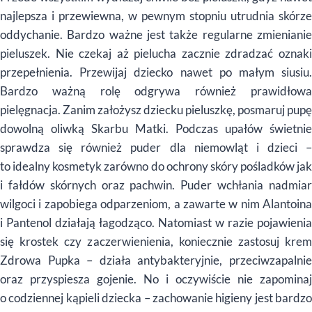
najlepsza i przewiewna, w pewnym stopniu utrudnia skórze
oddychanie. Bardzo ważne jest także regularne zmienianie
pieluszek. Nie czekaj aż pielucha zacznie zdradzać oznaki
przepełnienia. Przewijaj dziecko nawet po małym siusiu.
Bardzo ważną rolę odgrywa również prawidłowa
pielęgnacja. Zanim założysz dziecku pieluszkę, posmaruj pupę
dowolną oliwką Skarbu Matki. Podczas upałów świetnie
sprawdza się również puder dla niemowląt i dzieci –
to idealny kosmetyk zarówno do ochrony skóry pośladków jak
i fałdów skórnych oraz pachwin. Puder wchłania nadmiar
wilgoci i zapobiega odparzeniom, a zawarte w nim Alantoina
i Pantenol działają łagodząco. Natomiast w razie pojawienia
się krostek czy zaczerwienienia, koniecznie zastosuj krem
Zdrowa Pupka – działa antybakteryjnie, przeciwzapalnie
oraz przyspiesza gojenie. No i oczywiście nie zapominaj
o codziennej kąpieli dziecka – zachowanie higieny jest bardzo