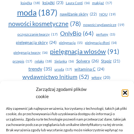
książki
(23)
książka
(18)
makijaż
(17)
Laura Conti
(16)
moda
(187)
nawilżanie skóry
(22)
NOU
(19)
nowości kosmetyczne
(78)
nowości wydawnicze
(19)
OnlyBio
(64)
oczyszczanie twarzy
(17)
perfumy
(15)
pielegnacja skóry
(24)
pielęgnacja
(15)
pielęgnacja dłoni
(14)
pielęgnacja wlosów
(91)
pielęgnacja twarzy
(16)
Solverx
(26)
Stapiz
(21)
przepis
(17)
relaks
(18)
Sielanka
(16)
trendy
(35)
witamina C
(24)
uroda
(17)
wydawnictwo Initium
(52)
włosy
(20)
Yasumi
(164)
Zarządzaj zgodami plików
zdrowe zęby
(20)
cookie
zdrowie
(135)
Aby zapewnić jak najlepsze wrażenia, korzystamy z technologii, takich jak pliki
cookie, do przechowywania i/lub uzyskiwania dostępu do informacji o
urządzeniu. Zgoda na te technologie pozwoli nam przetwarzać dane, takie jak
zachowanie podczas przeglądania lub unikalne identyfikatory na tej stronie.
Brak wyrażenia zgody lub wycofanie zgody może niekorzystnie wpłynąć na