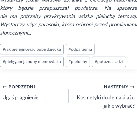
który będzie przepuszczał powietrze. Na spacerze
nie ma potrzeby przykrywania wózka pieluchą tetrową.
Wystarczy użyć parasolki, która ochroni przed promieniami
słonecznymi.
„
Tagi
#
jak pielęgnować pupę dziecka
#
odparzenia
wpisu:
#
pielęgancja pupy niemowlaka
#
pieluchy
#
położna radzi
Nawigacja
POPRZEDNI
NASTĘPNY
wpisu
Ugaś pragnienie
Kosmetyki do demakijażu
– jakie wybrać?