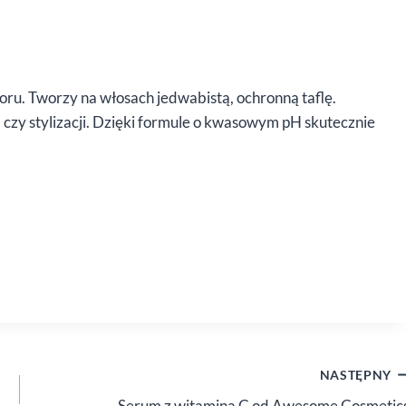
oru. Tworzy na włosach jedwabistą, ochronną taflę.
 czy stylizacji. Dzięki formule o kwasowym pH skutecznie
NASTĘPNY
Serum z witaminą C od Awesome Cosmetic