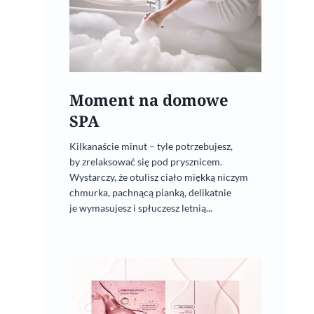
Moment na domowe
SPA
Kilkanaście minut – tyle potrzebujesz,
by zrelaksować się pod prysznicem.
Wystarczy, że otulisz ciało miękką niczym
chmurka, pachnącą pianką, delikatnie
je wymasujesz i spłuczesz letnią...