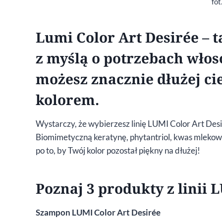
fot
Lumi Color Art Desirée – t
z myślą o potrzebach wło
możesz znacznie dłużej c
kolorem.
Wystarczy, że wybierzesz linię LUMI Color Art Desir
Biomimetyczną keratynę, phytantriol, kwas mlekowy,
po to, by Twój kolor pozostał piękny na dłużej!
Poznaj 3 produkty z linii 
Szampon LUMI Color Art Desirée