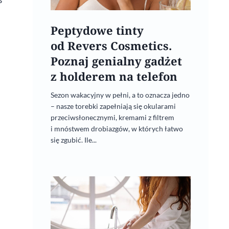
Peptydowe tinty
od Revers Cosmetics.
Poznaj genialny gadżet
z holderem na telefon
Sezon wakacyjny w pełni, a to oznacza jedno
– nasze torebki zapełniają się okularami
BodyBoom Mama
przeciwsłonecznymi, kremami z filtrem
i mnóstwem drobiazgów, w których łatwo
2 czerwca, 2022
się zgubić. Ile...