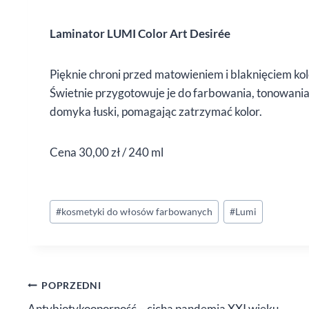
Laminator LUMI Color Art Desirée
Pięknie chroni przed matowieniem i blaknięciem kol
Świetnie przygotowuje je do farbowania, tonowania
domyka łuski, pomagając zatrzymać kolor.
Cena 30,00 zł / 240 ml
Tagi
#
kosmetyki do włosów farbowanych
#
Lumi
wpisu:
Nawigacja
POPRZEDNI
Antybiotykooporność – cicha pandemia XXI wieku