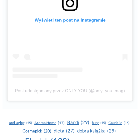
Wyświetl ten post na Instagramie
Post udostępniony przez ONLY YOU (@only_you_mag)
Bandi
(29)
Aroma Home
(17)
anti-aging
(15)
buty
(15)
Caudalie
(16)
dobra książka
(29)
dieta
(27)
Cosmepick
(20)