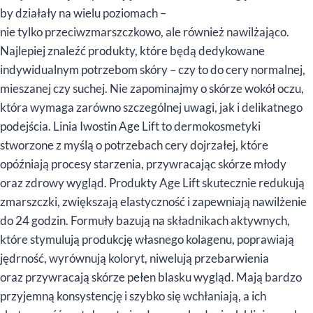
by działały na wielu poziomach –
nie tylko przeciwzmarszczkowo, ale również nawilżająco.
Najlepiej znaleźć produkty, które będą dedykowane
indywidualnym potrzebom skóry – czy to do cery normalnej,
mieszanej czy suchej. Nie zapominajmy o skórze wokół oczu,
która wymaga zarówno szczególnej uwagi, jak i delikatnego
podejścia. Linia Iwostin Age Lift to dermokosmetyki
stworzone z myślą o potrzebach cery dojrzałej, które
opóźniają procesy starzenia, przywracając skórze młody
oraz zdrowy wygląd. Produkty Age Lift skutecznie redukują
zmarszczki, zwiększają elastyczność i zapewniają nawilżenie
do 24 godzin. Formuły bazują na składnikach aktywnych,
które stymulują produkcję własnego kolagenu, poprawiają
jędrność, wyrównują koloryt, niwelują przebarwienia
oraz przywracają skórze pełen blasku wygląd. Mają bardzo
przyjemną konsystencję i szybko się wchłaniają, a ich