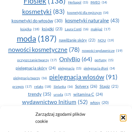
Floslek
(138)
Herbapol
(15)
INVEO
(14)
kosmetyki
(83)
kosmetyki dla mężczyzn
(14)
kosmetyki naturalne
(43)
kosmetyki do włosów
(30)
książki
(23)
książka
(18)
makijaż
(17)
Laura Conti
(16)
moda
(187)
nawilżanie skóry
(22)
NOU
(19)
nowości kosmetyczne
(78)
nowości wydawnicze
(19)
OnlyBio
(64)
oczyszczanie twarzy
(17)
perfumy
(15)
pielegnacja skóry
(24)
pielęgnacja
(15)
pielęgnacja dłoni
(14)
pielęgnacja wlosów
(91)
pielęgnacja twarzy
(16)
Solverx
(26)
Stapiz
(21)
przepis
(17)
relaks
(18)
Sielanka
(16)
trendy
(35)
witamina C
(24)
uroda
(17)
wydawnictwo Initium
(52)
włosy
(20)
Yasumi
(164)
zdrowe zęby
(20)
Zarządzaj zgodami plików
cookie
zdrowie
(135)