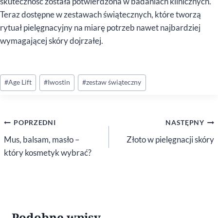
skuteczność została potwierdzona w badaniach klinicznych.
Teraz dostępne w zestawach świątecznych, które tworzą
rytuał pielęgnacyjny na miarę potrzeb nawet najbardziej
wymagającej skóry dojrzałej.
Tagi
#
Age Lift
#
Iwostin
#
zestaw świąteczny
wpisu:
Nawigacja
POPRZEDNI
NASTĘPNY
wpisu
Mus, balsam, masło –
Złoto w pielęgnacji skóry
który kosmetyk wybrać?
Podobne wpisy