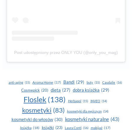
Post udostępniony przez ONLY YOU (@only_you_mag)
Bandi
(29)
Aroma Home
(17)
anti-aging
(15)
buty
(15)
Caudalie
(16)
dobra książka
(29)
dieta
(27)
Cosmepick
(20)
Floslek
(138)
Herbapol
(15)
INVEO
(14)
kosmetyki
(83)
kosmetyki dla mężczyzn
(14)
kosmetyki naturalne
(43)
kosmetyki do włosów
(30)
książki
(23)
książka
(18)
makijaż
(17)
Laura Conti
(16)