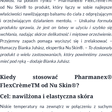
Nowość na polskim rynku – Pharmanex® FlexCrèmeTM
od Nu Skin® to produkt, który łączy w sobie najlepsze
właściwości nawilżającego balsamu do ciała z odprężającym
i orzeźwiającym działaniem mentolu. –
Unikalna formuł
produktu sprawia, że jest on łatwy w użyciu i szybko się
wchłania, nadając skórze delikatność i miętowe orzeźwienie.
Przyjemny zapach pomaga wyciszyć się i zrelaksować –
tłumaczy Bianka Juhász, ekspertka Nu Skin®. –
To doskonały
produkt o wielu zastosowaniach, który powinniśmy zawsze
mieć pod ręką – dodaje Bianka Juhász.
Kiedy stosować Pharmanex®
FlexCrèmeTM od Nu Skin®?
Cel: nawilżona i elastyczna skóra
Niskie temperatury na zewnątrz w połączeniu z suchym