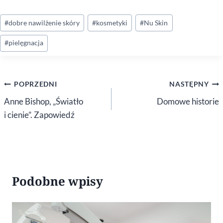
Tagi
#
dobre nawilżenie skóry
#
kosmetyki
#
Nu Skin
wpisu:
#
pielęgnacja
Nawigacja
POPRZEDNI
NASTĘPNY
wpisu
Anne Bishop, „Światło
Domowe historie
i cienie”. Zapowiedź
Podobne wpisy