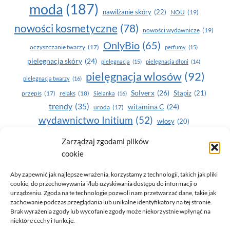
moda
(187)
nawilżanie skóry
(22)
NOU
(19)
nowości kosmetyczne
(78)
nowości wydawnicze
(19)
OnlyBio
(65)
oczyszczanie twarzy
(17)
perfumy
(15)
pielegnacja skóry
(24)
pielęgnacja
(15)
pielęgnacja dłoni
(14)
pielęgnacja wlosów
(92)
pielęgnacja twarzy
(16)
Solverx
(26)
Stapiz
(21)
przepis
(17)
relaks
(18)
Sielanka
(16)
trendy
(35)
witamina C
(24)
uroda
(17)
wydawnictwo Initium
(52)
włosy
(20)
Yasumi
(164)
Zarządzaj zgodami plików
zdrowe zęby
(20)
cookie
zdrowie
(135)
Aby zapewnić jak najlepsze wrażenia, korzystamy z technologii, takich jak pliki
cookie, do przechowywania i/lub uzyskiwania dostępu do informacji o
urządzeniu. Zgoda na te technologie pozwoli nam przetwarzać dane, takie jak
zachowanie podczas przeglądania lub unikalne identyfikatory na tej stronie.
Brak wyrażenia zgody lub wycofanie zgody może niekorzystnie wpłynąć na
niektóre cechy i funkcje.