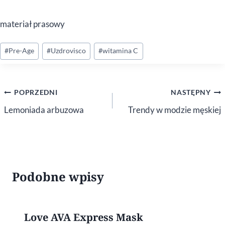
materiał prasowy
Tagi
#
Pre-Age
#
Uzdrovisco
#
witamina C
wpisu:
Nawigacja
POPRZEDNI
NASTĘPNY
wpisu
Lemoniada arbuzowa
Trendy w modzie męskiej
Podobne wpisy
Love AVA Express Mask