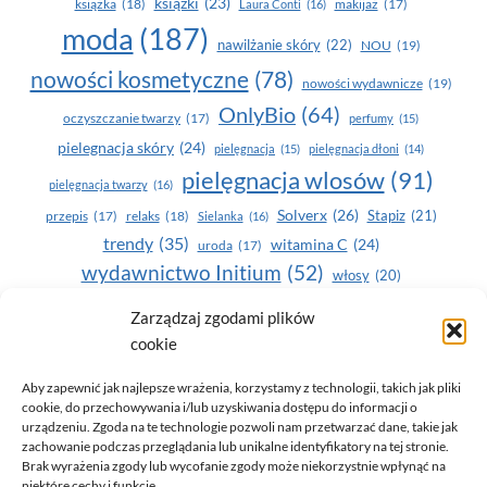
książki
(23)
książka
(18)
makijaż
(17)
Laura Conti
(16)
moda
(187)
nawilżanie skóry
(22)
NOU
(19)
nowości kosmetyczne
(78)
nowości wydawnicze
(19)
OnlyBio
(64)
oczyszczanie twarzy
(17)
perfumy
(15)
pielegnacja skóry
(24)
pielęgnacja
(15)
pielęgnacja dłoni
(14)
pielęgnacja wlosów
(91)
pielęgnacja twarzy
(16)
Solverx
(26)
Stapiz
(21)
przepis
(17)
relaks
(18)
Sielanka
(16)
trendy
(35)
witamina C
(24)
uroda
(17)
wydawnictwo Initium
(52)
włosy
(20)
Yasumi
(164)
zdrowe zęby
(20)
Zarządzaj zgodami plików
cookie
zdrowie
(135)
Aby zapewnić jak najlepsze wrażenia, korzystamy z technologii, takich jak pliki
cookie, do przechowywania i/lub uzyskiwania dostępu do informacji o
urządzeniu. Zgoda na te technologie pozwoli nam przetwarzać dane, takie jak
zachowanie podczas przeglądania lub unikalne identyfikatory na tej stronie.
Brak wyrażenia zgody lub wycofanie zgody może niekorzystnie wpłynąć na
niektóre cechy i funkcje.