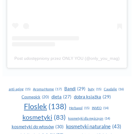
Post udostępniony przez ONLY YOU (@only_you_mag)
Bandi
(29)
Aroma Home
(17)
anti-aging
(15)
buty
(15)
Caudalie
(16)
dobra książka
(29)
dieta
(27)
Cosmepick
(20)
Floslek
(138)
Herbapol
(15)
INVEO
(14)
kosmetyki
(83)
kosmetyki dla mężczyzn
(14)
kosmetyki naturalne
(43)
kosmetyki do włosów
(30)