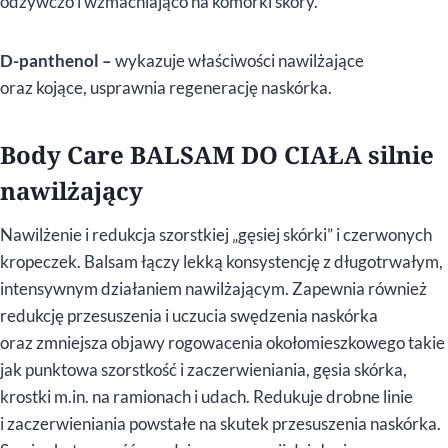
odżywczo i wzmacniająco na komórki skóry.
D-panthenol
–
wykazuje właściwości nawilżające
oraz kojące, usprawnia regenerację naskórka.
Body Care BALSAM DO CIAŁA silnie
nawilżający
Nawilżenie i redukcja szorstkiej „gęsiej skórki” i czerwonych
kropeczek. Balsam łączy lekką konsystencję z długotrwałym,
intensywnym działaniem nawilżającym. Zapewnia również
redukcję przesuszenia i uczucia swędzenia naskórka
oraz zmniejsza objawy rogowacenia okołomieszkowego takie
jak punktowa szorstkość i zaczerwieniania, gęsia skórka,
krostki m.in. na ramionach i udach. Redukuje drobne linie
i zaczerwieniania powstałe na skutek przesuszenia naskórka.