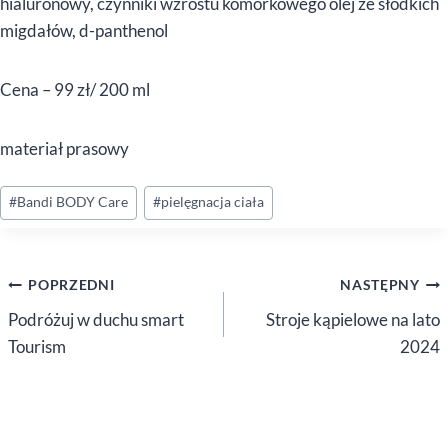
hialuronowy, czynniki wzrostu komórkowego olej ze słodkich
migdałów, d-panthenol
Cena – 99 zł/ 200 ml
materiał prasowy
Tagi
#
Bandi BODY Care
#
pielęgnacja ciała
wpisu:
Nawigacja
POPRZEDNI
NASTĘPNY
wpisu
Podróżuj w duchu smart
Stroje kąpielowe na lato
Tourism
2024