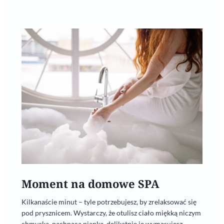
Moment na domowe SPA
Kilkanaście minut – tyle potrzebujesz, by zrelaksować się
pod prysznicem. Wystarczy, że otulisz ciało miękką niczym
chmurka, pachnącą pianką, delikatnie je wymasujesz