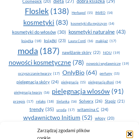
dobra książka
(29)
dieta
(27)
Cosmepick
(20)
Floslek
(138)
Herbapol
(15)
INVEO
(14)
kosmetyki
(83)
kosmetyki dla mężczyzn
(14)
kosmetyki naturalne
(43)
kosmetyki do włosów
(30)
książki
(23)
książka
(18)
makijaż
(17)
Laura Conti
(16)
moda
(187)
nawilżanie skóry
(22)
NOU
(19)
nowości kosmetyczne
(78)
nowości wydawnicze
(19)
OnlyBio
(64)
oczyszczanie twarzy
(17)
perfumy
(15)
pielegnacja skóry
(24)
pielęgnacja
(15)
pielęgnacja dłoni
(14)
pielęgnacja wlosów
(91)
pielęgnacja twarzy
(16)
Solverx
(26)
Stapiz
(21)
przepis
(17)
relaks
(18)
Sielanka
(16)
trendy
(35)
witamina C
(24)
uroda
(17)
wydawnictwo Initium
(52)
włosy
(20)
Yasumi
(164)
zdrowe zęby
(20)
Zarządzaj zgodami plików
cookie