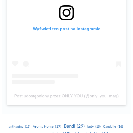
Wyświetl ten post na Instagramie
Post udostępniony przez ONLY YOU (@only_you_mag)
Bandi
(29)
Aroma Home
(17)
anti-aging
(15)
buty
(15)
Caudalie
(16)