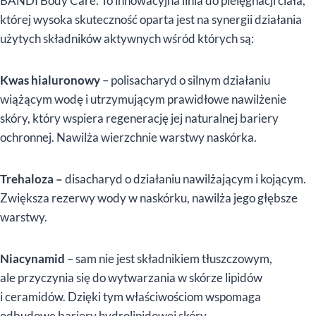
BANDI Body Care. To innowacyjna linia do pielęgnacji ciała,
której wysoka skuteczność oparta jest na synergii działania
użytych składników aktywnych wśród których są:
Kwas hialuronowy
– polisacharyd o silnym działaniu
wiążącym wodę i utrzymującym prawidłowe nawilżenie
skóry, który wspiera regenerację jej naturalnej bariery
ochronnej. Nawilża wierzchnie warstwy naskórka.
Trehaloza –
disacharyd o działaniu nawilżającym i kojącym.
Zwiększa rezerwy wody w naskórku, nawilża jego głębsze
warstwy.
Niacynamid
– sam nie jest składnikiem tłuszczowym,
ale przyczynia się do wytwarzania w skórze lipidów
i ceramidów. Dzięki tym właściwościom wspomaga
odbudowę bariery hydrolipidowej skóry.