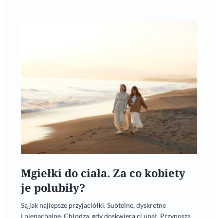
Mgiełki do ciała. Za co kobiety
je polubiły?
Są jak najlepsze przyjaciółki. Subtelne, dyskretne
i nienachalne. Chłodzą, gdy doskwiera ci upał. Przynoszą