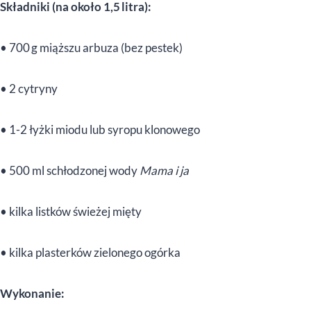
Składniki (na około 1,5 litra):
• 700 g miąższu arbuza (bez pestek)
• 2 cytryny
• 1-2 łyżki miodu lub syropu klonowego
• 500 ml schłodzonej wody
Mama i ja
• kilka listków świeżej mięty
• kilka plasterków zielonego ogórka
Wykonanie: