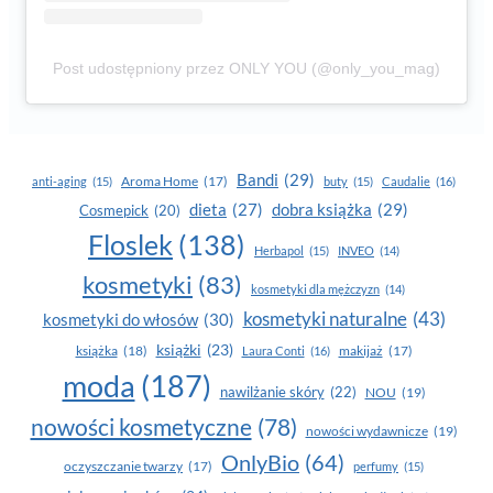
Post udostępniony przez ONLY YOU (@only_you_mag)
Bandi
(29)
Aroma Home
(17)
anti-aging
(15)
buty
(15)
Caudalie
(16)
dobra książka
(29)
dieta
(27)
Cosmepick
(20)
Floslek
(138)
Herbapol
(15)
INVEO
(14)
kosmetyki
(83)
kosmetyki dla mężczyzn
(14)
kosmetyki naturalne
(43)
kosmetyki do włosów
(30)
książki
(23)
książka
(18)
makijaż
(17)
Laura Conti
(16)
moda
(187)
nawilżanie skóry
(22)
NOU
(19)
nowości kosmetyczne
(78)
nowości wydawnicze
(19)
OnlyBio
(64)
oczyszczanie twarzy
(17)
perfumy
(15)