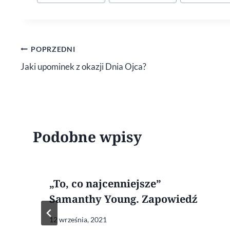
wpisu:
Nawigacja
POPRZEDNI
Jaki upominek z okazji Dnia Ojca?
wpisu
Podobne wpisy
„To, co najcenniejsze”
Samanthy Young. Zapowiedź
12 września, 2021