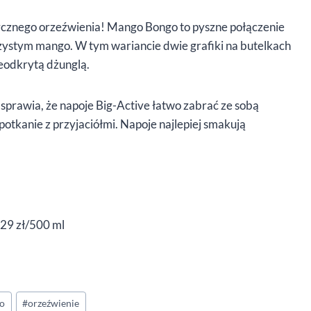
ycznego orzeźwienia! Mango Bongo to pyszne połączenie
czystym mango. W tym wariancie dwie grafiki na butelkach
ieodkrytą dżunglą.
 sprawia, że napoje Big-Active łatwo zabrać ze sobą
spotkanie z przyjaciółmi. Napoje najlepiej smakują
29 zł/500 ml
to
#
orzeźwienie