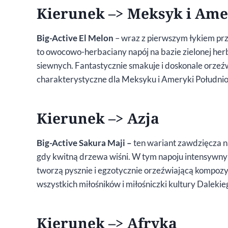
Kierunek –> Meksyk i Am
Big-Active El Melon
– wraz z pierwszym łykiem prz
to owocowo-herbaciany napój na bazie zielonej her
siewnych. Fantastycznie smakuje i doskonale orzeź
charakterystyczne dla Meksyku i Ameryki Połudn
Kierunek –> Azja
Big-Active Sakura Maji –
ten wariant zawdzięcza n
gdy kwitną drzewa wiśni. W tym napoju intensywny 
tworzą pysznie i egzotycznie orzeźwiającą kompozy
wszystkich miłośników i miłośniczki kultury Daleki
Kierunek –> Afryka