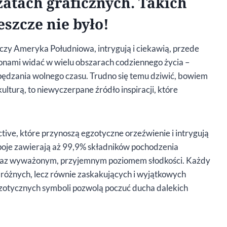
atach graficznych. Takich
eszcze nie było!
 czy Ameryka Południowa, intrygują i ciekawią, przede
onami widać w wielu obszarach codziennego życia –
spędzania wolnego czasu. Trudno się temu dziwić, bowiem
kulturą, to niewyczerpane źródło inspiracji, które
ctive, które przynoszą egzotyczne orzeźwienie i intrygują
je zawierają aż 99,9% składników pochodzenia
oraz wyważonym, przyjemnym poziomem słodkości. Każdy
różnych, lecz równie zaskakujących i wyjątkowych
gzotycznych symboli pozwolą poczuć ducha dalekich