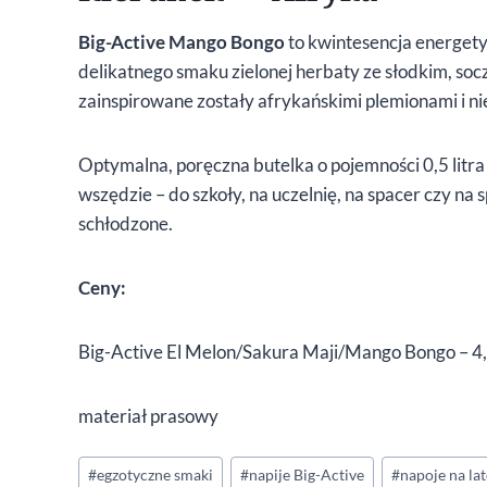
Big-Active Mango Bongo
to kwintesencja energet
delikatnego smaku zielonej herbaty ze słodkim, so
zainspirowane zostały afrykańskimi plemionami i n
Optymalna, poręczna butelka o pojemności 0,5 litra
wszędzie – do szkoły, na uczelnię, na spacer czy na 
schłodzone.
Ceny:
Big-Active El Melon/Sakura Maji/Mango Bongo – 4,
materiał prasowy
Tagi
#
egzotyczne smaki
#
napije Big-Active
#
napoje na la