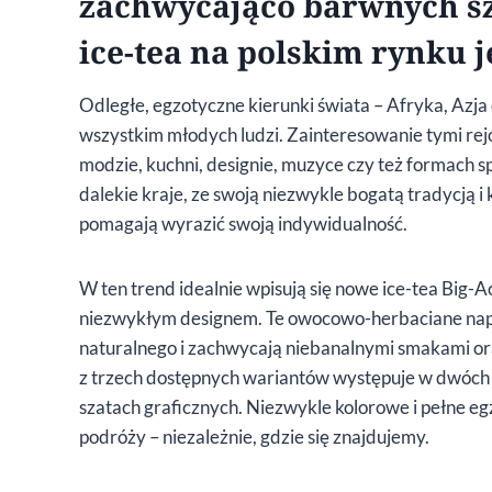
zachwycająco barwnych sz
ice-tea na polskim rynku j
Odległe, egzotyczne kierunki świata – Afryka, Azja
wszystkim młodych ludzi. Zainteresowanie tymi rej
modzie, kuchni, designie, muzyce czy też formach 
dalekie kraje, ze swoją niezwykle bogatą tradycją i 
pomagają wyrazić swoją indywidualność.
W ten trend idealnie wpisują się nowe ice-tea Big-A
niezwykłym designem. Te owocowo-herbaciane napo
naturalnego i zachwycają niebanalnymi smakami 
z trzech dostępnych wariantów występuje w dwóch 
szatach graficznych. Niezwykle kolorowe i pełne e
podróży – niezależnie, gdzie się znajdujemy.