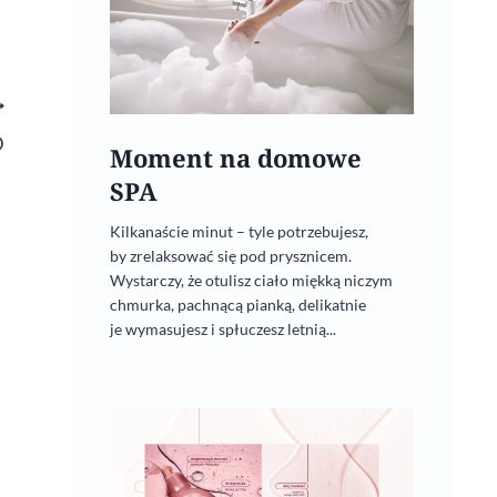
O
Moment na domowe
SPA
Kilkanaście minut – tyle potrzebujesz,
by zrelaksować się pod prysznicem.
Wystarczy, że otulisz ciało miękką niczym
chmurka, pachnącą pianką, delikatnie
je wymasujesz i spłuczesz letnią...
Nowości wydawnicze
1 listopada, 2020