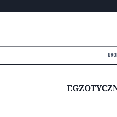
Przejdź
do
treści
URO
EGZOTYCZN