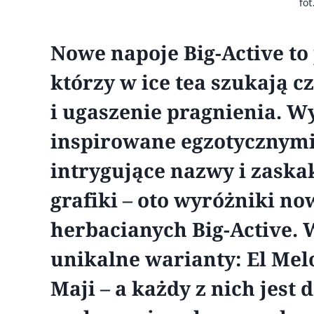
fot
Nowe napoje Big-Active to 
którzy w ice tea szukają c
i ugaszenie pragnienia. 
inspirowane egzotycznymi
intrygujące nazwy i zaska
grafiki – oto wyróżniki 
herbacianych Big-Active. W
unikalne warianty: El Me
Maji – a każdy z nich jest