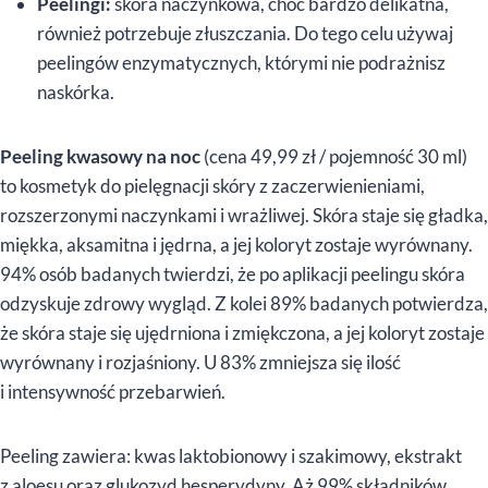
Peelingi:
skóra naczynkowa, choć bardzo delikatna,
również potrzebuje złuszczania. Do tego celu używaj
peelingów enzymatycznych, którymi nie podrażnisz
naskórka.
Peeling kwasowy na noc
(cena 49,99 zł / pojemność 30 ml)
to kosmetyk do pielęgnacji skóry z zaczerwienieniami,
rozszerzonymi naczynkami i wrażliwej. Skóra staje się gładka,
miękka, aksamitna i jędrna, a jej koloryt zostaje wyrównany.
94% osób badanych twierdzi, że po aplikacji peelingu skóra
odzyskuje zdrowy wygląd. Z kolei 89% badanych potwierdza,
że skóra staje się ujędrniona i zmiękczona, a jej koloryt zostaje
wyrównany i rozjaśniony. U 83% zmniejsza się ilość
i intensywność przebarwień.
Peeling zawiera: kwas laktobionowy i szakimowy, ekstrakt
z aloesu oraz glukozyd hesperydyny. Aż 99% składników