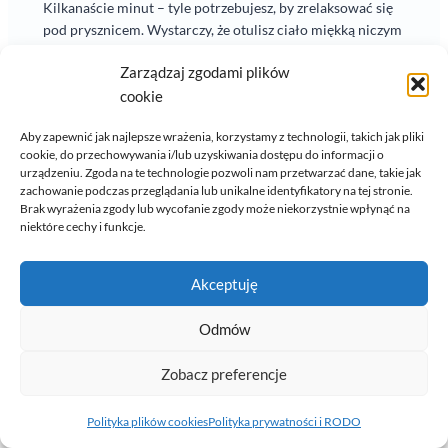
Kilkanaście minut – tyle potrzebujesz, by zrelaksować się
pod prysznicem. Wystarczy, że otulisz ciało miękką niczym
chmurka, pachnącą pianką, delikatnie je wymasujesz
Zarządzaj zgodami plików
i spłuczesz letnią...
cookie
Aby zapewnić jak najlepsze wrażenia, korzystamy z technologii, takich jak pliki
cookie, do przechowywania i/lub uzyskiwania dostępu do informacji o
urządzeniu. Zgoda na te technologie pozwoli nam przetwarzać dane, takie jak
zachowanie podczas przeglądania lub unikalne identyfikatory na tej stronie.
Brak wyrażenia zgody lub wycofanie zgody może niekorzystnie wpłynąć na
niektóre cechy i funkcje.
Akceptuję
Odmów
Zobacz preferencje
Polityka plików cookies
Polityka prywatności i RODO