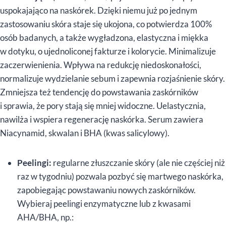
uspokajająco na naskórek. Dzięki niemu już po jednym
zastosowaniu skóra staje się ukojona, co potwierdza 100%
osób badanych, a także wygładzona, elastyczna i miękka
w dotyku, o ujednoliconej fakturze i kolorycie. Minimalizuje
zaczerwienienia. Wpływa na redukcję niedoskonałości,
normalizuje wydzielanie sebum i zapewnia rozjaśnienie skóry.
Zmniejsza też tendencję do powstawania zaskórników
i sprawia, że pory stają się mniej widoczne. Uelastycznia,
nawilża i wspiera regenerację naskórka. Serum zawiera
Niacynamid, skwalan i BHA (kwas salicylowy).
Peelingi:
regularne złuszczanie skóry (ale nie częściej niż
raz w tygodniu) pozwala pozbyć się martwego naskórka,
zapobiegając powstawaniu nowych zaskórników.
Wybieraj peelingi enzymatyczne lub z kwasami
AHA/BHA, np.: