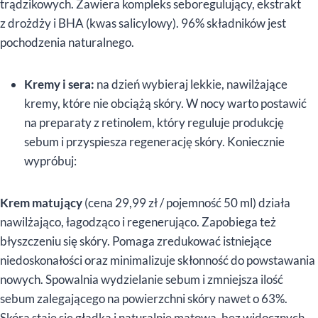
trądzikowych. Zawiera kompleks seboregulujący, ekstrakt
z drożdży i BHA (kwas salicylowy). 96% składników jest
pochodzenia naturalnego.
Kremy i sera:
na dzień wybieraj lekkie, nawilżające
kremy, które nie obciążą skóry. W nocy warto postawić
na preparaty z retinolem, który reguluje produkcję
sebum i przyspiesza regenerację skóry. Koniecznie
wypróbuj:
Krem matujący
(cena 29,99 zł / pojemność 50 ml) działa
nawilżająco, łagodząco i regenerująco. Zapobiega też
błyszczeniu się skóry. Pomaga zredukować istniejące
niedoskonałości oraz minimalizuje skłonność do powstawania
nowych. Spowalnia wydzielanie sebum i zmniejsza ilość
sebum zalegającego na powierzchni skóry nawet o 63%.
Skóra staje się gładka i naturalnie matowa, bez widocznych