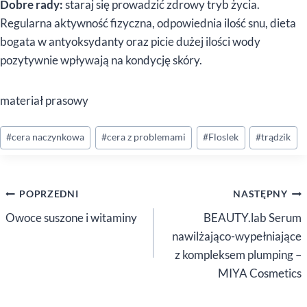
Dobre rady:
staraj się prowadzić zdrowy tryb życia.
Regularna aktywność fizyczna, odpowiednia ilość snu, dieta
bogata w antyoksydanty oraz picie dużej ilości wody
pozytywnie wpływają na kondycję skóry.
materiał prasowy
Tagi
#
cera naczynkowa
#
cera z problemami
#
Floslek
#
trądzik
wpisu:
Nawigacja
POPRZEDNI
NASTĘPNY
wpisu
Owoce suszone i witaminy
BEAUTY.lab Serum
nawilżająco-wypełniające
z kompleksem plumping –
MIYA Cosmetics