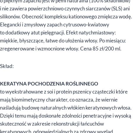
o pięknym zapachu jest w pełni naturalna (100% składników)
i nie zawiera powierzchniowo czynnych siarczanów (SLS) ani
silikonów. Obecność kompleksu kationowego zmiękcza wodę.
Elegancki i zmysłowy zapach cytrusowo-kwiatowy
to dodatkowy atut pielęgnacji. Efekt natychmiastowy:
miękkie, błyszczące, łatwe do ułożenia włosy. Po miesiącu:
zregenerowane i wzmocnione włosy. Cena 85 zł/200 ml.
Skład:
KERATYNA POCHODZENIA ROŚLINNEGO
to wyekstrahowane z soi i protein pszenicy cząsteczki które
mają biomimetyczny charakter, co oznacza, że wiernie
naśladują budowę naturalnych włókien keratynowych włosa.
Dzięki temu mają doskonałe zdolności penetracyjne i wysoką
skuteczność w zakresie rekonstrukcji łańcuchów
keratynowych, odpowiedzialnych za zdrowy wygląd,