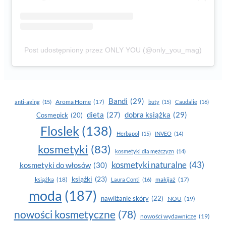
Post udostępniony przez ONLY YOU (@only_you_mag)
Bandi
(29)
Aroma Home
(17)
anti-aging
(15)
buty
(15)
Caudalie
(16)
dobra książka
(29)
dieta
(27)
Cosmepick
(20)
Floslek
(138)
Herbapol
(15)
INVEO
(14)
kosmetyki
(83)
kosmetyki dla mężczyzn
(14)
kosmetyki naturalne
(43)
kosmetyki do włosów
(30)
książki
(23)
książka
(18)
makijaż
(17)
Laura Conti
(16)
moda
(187)
nawilżanie skóry
(22)
NOU
(19)
nowości kosmetyczne
(78)
nowości wydawnicze
(19)