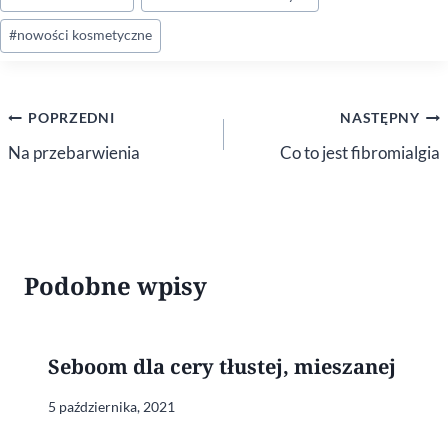
wpisu:
#
nowości kosmetyczne
Nawigacja
POPRZEDNI
NASTĘPNY
wpisu
Na przebarwienia
Co to jest fibromialgia
Podobne wpisy
Seboom dla cery tłustej, mieszanej
5 października, 2021