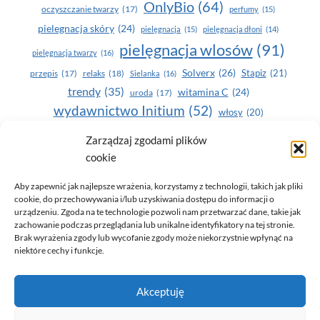
OnlyBio
(64)
oczyszczanie twarzy
(17)
perfumy
(15)
pielegnacja skóry
(24)
pielęgnacja
(15)
pielęgnacja dłoni
(14)
pielęgnacja wlosów
(91)
pielęgnacja twarzy
(16)
Solverx
(26)
Stapiz
(21)
przepis
(17)
relaks
(18)
Sielanka
(16)
trendy
(35)
witamina C
(24)
uroda
(17)
wydawnictwo Initium
(52)
włosy
(20)
Yasumi
(164)
zdrowe zęby
(20)
Zarządzaj zgodami plików
cookie
zdrowie
(135)
Aby zapewnić jak najlepsze wrażenia, korzystamy z technologii, takich jak pliki
cookie, do przechowywania i/lub uzyskiwania dostępu do informacji o
urządzeniu. Zgoda na te technologie pozwoli nam przetwarzać dane, takie jak
zachowanie podczas przeglądania lub unikalne identyfikatory na tej stronie.
Brak wyrażenia zgody lub wycofanie zgody może niekorzystnie wpłynąć na
niektóre cechy i funkcje.
© 2026 Only You - portal dla kobiet (uroda, moda, zdrowie)
Akceptuję
opracowanie:
AZDOBRESTRONY