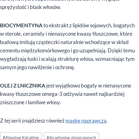
sprężystość i blask włosów.
BIOCYMENTYNA
to ekstrakt z lipidów sojowych, bogatych
w sterole, ceramidy i nienasycone kwasy tłuszczowe, które
budową imitują cząsteczki naturalnie wchodzące w skład
cementu międzykomórkowego i go uzupełniają. Dzięki temu
wygładzają łuski i scalają strukturę włosa, wzmacniając tym
samym jego nawilżenie i ochronę.
OLEJ Z LNICZNIKA
jest wyjątkowo bogaty w nienasycone
kwasy tłuszczowe omega-3 odżywia nawet najbardziej
zniszczone i łamliwe włosy.
Z tej serii znajdziesz również
maskę naprawczą
.
Tagi
#
Absolue Kératine
#
do włosów zniszczonych