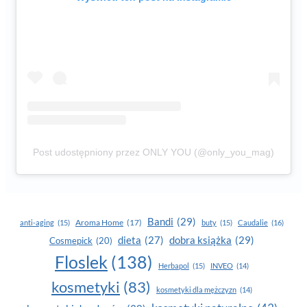
Post udostępniony przez ONLY YOU (@only_you_mag)
Bandi
(29)
Aroma Home
(17)
anti-aging
(15)
buty
(15)
Caudalie
(16)
dobra książka
(29)
dieta
(27)
Cosmepick
(20)
Floslek
(138)
Herbapol
(15)
INVEO
(14)
kosmetyki
(83)
kosmetyki dla mężczyzn
(14)