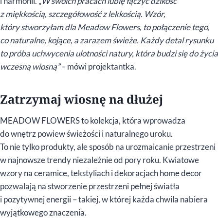
i harmonii. „
W swoich pracach lubię łączyć dzikość
z miękkością, szczegółowość z lekkością. Wzór,
który stworzyłam dla Meadow Flowers, to połączenie tego,
co naturalne, kojące, a zarazem świeże. Każdy detal rysunku
to próba uchwycenia ulotności natury, która budzi się do życia
wczesną wiosną”
– mówi projektantka.
Zatrzymaj wiosnę na dłużej
MEADOW FLOWERS to kolekcja, która wprowadza
do wnętrz powiew świeżości i naturalnego uroku.
To nie tylko produkty, ale sposób na urozmaicanie przestrzeni
w najnowsze trendy niezależnie od pory roku. Kwiatowe
wzory na ceramice, tekstyliach i dekoracjach home decor
pozwalają na stworzenie przestrzeni pełnej światła
i pozytywnej energii – takiej, w której każda chwila nabiera
wyjątkowego znaczenia.