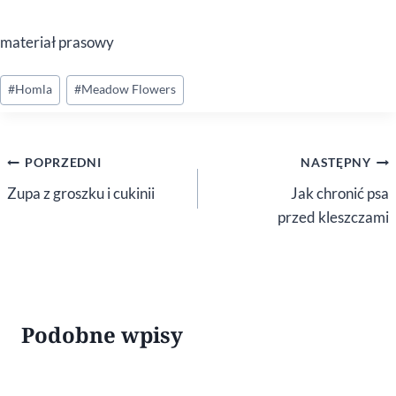
materiał prasowy
Tagi
#
Homla
#
Meadow Flowers
wpisu:
Nawigacja
POPRZEDNI
NASTĘPNY
wpisu
Zupa z groszku i cukinii
Jak chronić psa
przed kleszczami
Podobne wpisy