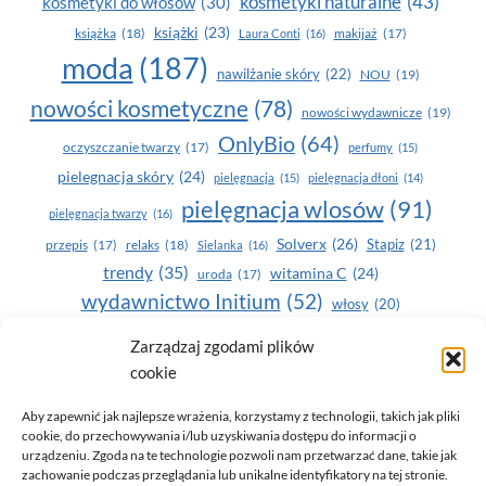
kosmetyki naturalne
(43)
kosmetyki do włosów
(30)
książki
(23)
książka
(18)
makijaż
(17)
Laura Conti
(16)
moda
(187)
nawilżanie skóry
(22)
NOU
(19)
nowości kosmetyczne
(78)
nowości wydawnicze
(19)
OnlyBio
(64)
oczyszczanie twarzy
(17)
perfumy
(15)
pielegnacja skóry
(24)
pielęgnacja
(15)
pielęgnacja dłoni
(14)
pielęgnacja wlosów
(91)
pielęgnacja twarzy
(16)
Solverx
(26)
Stapiz
(21)
przepis
(17)
relaks
(18)
Sielanka
(16)
trendy
(35)
witamina C
(24)
uroda
(17)
wydawnictwo Initium
(52)
włosy
(20)
Yasumi
(164)
zdrowe zęby
(20)
Zarządzaj zgodami plików
cookie
zdrowie
(135)
Aby zapewnić jak najlepsze wrażenia, korzystamy z technologii, takich jak pliki
cookie, do przechowywania i/lub uzyskiwania dostępu do informacji o
urządzeniu. Zgoda na te technologie pozwoli nam przetwarzać dane, takie jak
zachowanie podczas przeglądania lub unikalne identyfikatory na tej stronie.