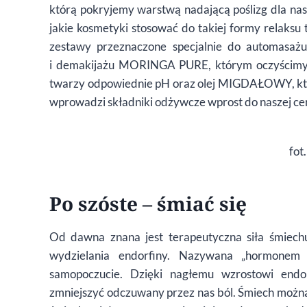
którą pokryjemy warstwą nadającą poślizg dla nasz
jakie kosmetyki stosować do takiej formy relaksu 
zestawy przeznaczone specjalnie do automasaż
i demakijażu MORINGA PURE, którym oczyścimy n
twarzy odpowiednie pH oraz olej MIGDAŁOWY, który
wprowadzi składniki odżywcze wprost do naszej ce
fot
Po szóste – śmiać się
Od dawna znana jest terapeutyczna siła śmiechu
wydzielania endorfiny. Nazywana „hormonem 
samopoczucie. Dzięki nagłemu wzrostowi end
zmniejszyć odczuwany przez nas ból. Śmiech można