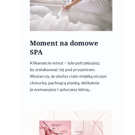
Moment na domowe
SPA
Kilkanaście minut – tyle potrzebujesz,
by zrelaksować się pod prysznicem.
Wystarczy, że otulisz ciało miękką niczym
chmurka, pachnącą pianką, delikatnie
je wymasujesz i spłuczesz letnią...