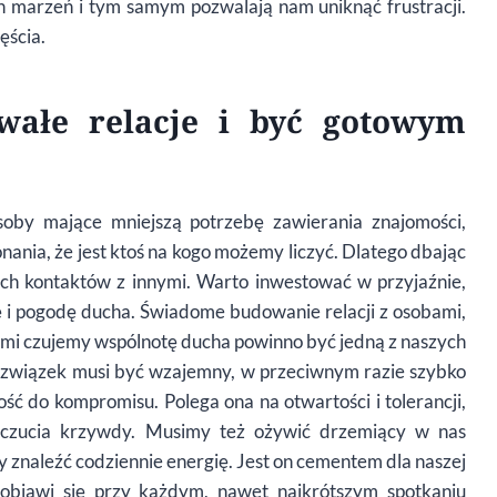
h marzeń i tym samym pozwalają nam uniknąć frustracji.
ęścia.
wałe relacje i być gotowym
osoby mające mniejszą potrzebę zawierania znajomości,
konania, że jest ktoś na kogo możemy liczyć. Dlatego dbając
ch kontaktów z innymi. Warto inwestować w przyjaźnie,
ę i pogodę ducha. Świadome budowanie relacji z osobami,
ymi czujemy wspólnotę ducha powinno być jedną z naszych
i związek musi być wzajemny, w przeciwnym razie szybko
ość do kompromisu. Polega ona na otwartości i tolerancji,
 poczucia krzywdy. Musimy też ożywić drzemiący w nas
 znaleźć codziennie energię. Jest on cementem dla naszej
 objawi się przy każdym, nawet najkrótszym spotkaniu