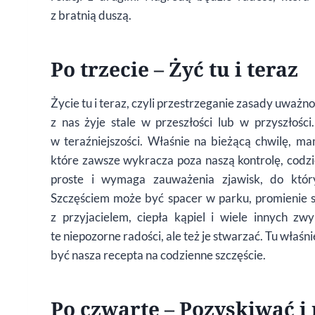
z bratnią duszą.
Po trzecie – Żyć tu i teraz
Życie tu i teraz, czyli przestrzeganie zasady uważ
z nas żyje stale w przeszłości lub w przyszłośc
w teraźniejszości. Właśnie na bieżącą chwilę, ma
które zawsze wykracza poza naszą kontrolę, codzi
proste i wymaga zauważenia zjawisk, do który
Szczęściem może być spacer w parku, promienie sł
z przyjacielem, ciepła kąpiel i wiele innych zw
te niepozorne radości, ale też je stwarzać. Tu wła
być nasza recepta na codzienne szczęście.
Po czwarte – Pozyskiwać i