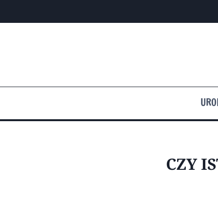
Przejdź
do
treści
URO
CZY I