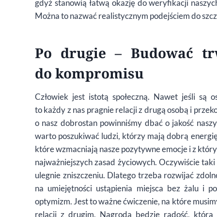
gdyż stanowią łatwą okazję do weryfikacji naszyc
Można to nazwać realistycznym podejściem do szcz
Po drugie – Budować tr
do kompromisu
Człowiek jest istotą społeczną. Nawet jeśli są 
to każdy z nas pragnie relacji z drugą osobą i prze
o nasz dobrostan powinniśmy dbać o jakość naszy
warto poszukiwać ludzi, którzy mają dobrą energi
które wzmacniają nasze pozytywne emocje i z któr
najważniejszych zasad życiowych. Oczywiście tak
ulegnie zniszczeniu. Dlatego trzeba rozwijać zdoln
na umiejętności ustąpienia miejsca bez żalu i
optymizm. Jest to ważne ćwiczenie, na które musimy
relacji z drugim. Nagrodą będzie radość, która