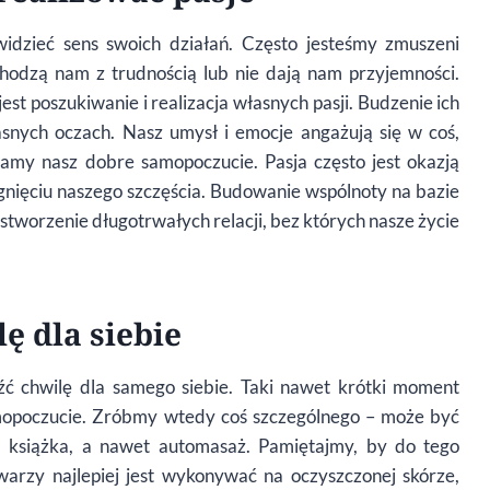
idzieć sens swoich działań. Często jesteśmy zmuszeni
hodzą nam z trudnością lub nie dają nam przyjemności.
est poszukiwanie i realizacja własnych pasji. Budzenie ich
asnych oczach. Nasz umysł i emocje angażują się w coś,
amy nasz dobre samopoczucie. Pasja często jest okazją
gnięciu naszego szczęścia. Budowanie wspólnoty na bazie
tworzenie długotrwałych relacji, bez których nasze życie
ę dla siebie
źć chwilę dla samego siebie. Taki nawet krótki moment
amopoczucie. Zróbmy wtedy coś szczególnego – może być
a książka, a nawet automasaż. Pamiętajmy, by do tego
arzy najlepiej jest wykonywać na oczyszczonej skórze,