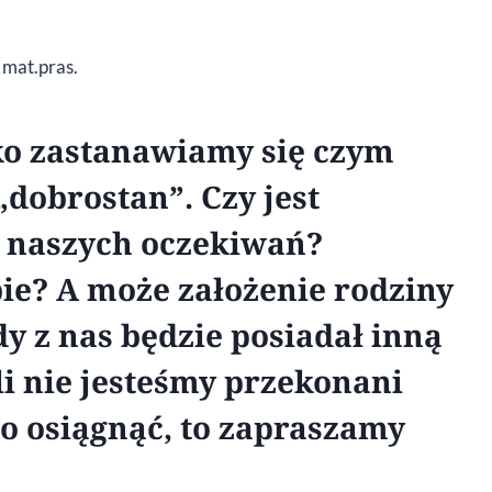
. mat.pras.
o zastanawiamy się czym
„dobrostan”. Czy jest
e naszych oczekiwań?
bie? A może założenie rodziny
y z nas będzie posiadał inną
li nie jesteśmy przekonani
 go osiągnąć, to zapraszamy