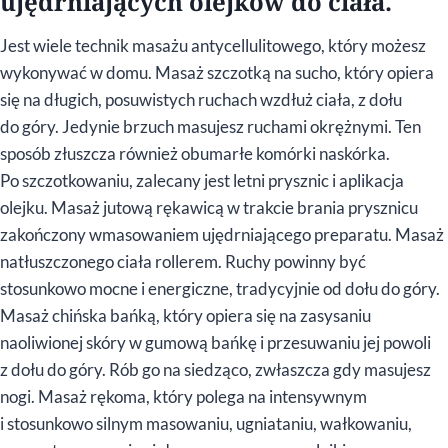
ujędrniających olejków do ciała.
Jest wiele technik masażu antycellulitowego, który możesz
wykonywać w domu. Masaż szczotką na sucho, który opiera
się na długich, posuwistych ruchach wzdłuż ciała, z dołu
do góry. Jedynie brzuch masujesz ruchami okrężnymi. Ten
sposób złuszcza również obumarłe komórki naskórka.
Po szczotkowaniu, zalecany jest letni prysznic i aplikacja
olejku. Masaż jutową rękawicą w trakcie brania prysznicu
zakończony wmasowaniem ujędrniającego preparatu. Masaż
natłuszczonego ciała rollerem. Ruchy powinny być
stosunkowo mocne i energiczne, tradycyjnie od dołu do góry.
Masaż chińska bańką, który opiera się na zasysaniu
naoliwionej skóry w gumową bańkę i przesuwaniu jej powoli
z dołu do góry. Rób go na siedząco, zwłaszcza gdy masujesz
nogi. Masaż rękoma, który polega na intensywnym
i stosunkowo silnym masowaniu, ugniataniu, wałkowaniu,