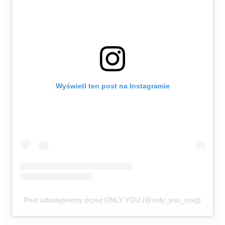
Wyświetl ten post na Instagramie
Post udostępniony przez ONLY YOU (@only_you_mag)