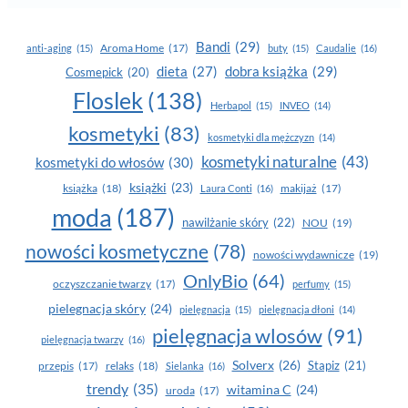
Bandi
(29)
Aroma Home
(17)
anti-aging
(15)
buty
(15)
Caudalie
(16)
dobra książka
(29)
dieta
(27)
Cosmepick
(20)
Floslek
(138)
Herbapol
(15)
INVEO
(14)
kosmetyki
(83)
kosmetyki dla mężczyzn
(14)
kosmetyki naturalne
(43)
kosmetyki do włosów
(30)
książki
(23)
książka
(18)
makijaż
(17)
Laura Conti
(16)
moda
(187)
nawilżanie skóry
(22)
NOU
(19)
nowości kosmetyczne
(78)
nowości wydawnicze
(19)
OnlyBio
(64)
oczyszczanie twarzy
(17)
perfumy
(15)
pielegnacja skóry
(24)
pielęgnacja
(15)
pielęgnacja dłoni
(14)
pielęgnacja wlosów
(91)
pielęgnacja twarzy
(16)
Solverx
(26)
Stapiz
(21)
przepis
(17)
relaks
(18)
Sielanka
(16)
trendy
(35)
witamina C
(24)
uroda
(17)