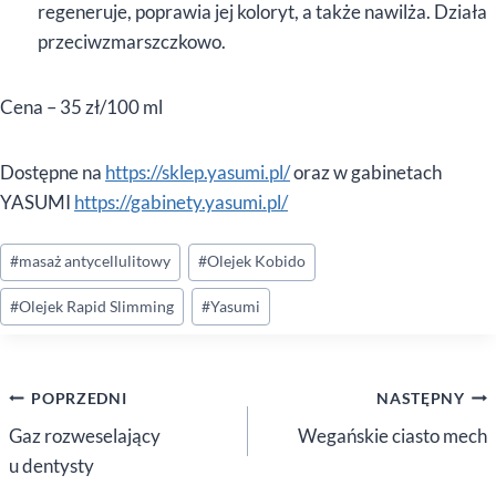
regeneruje, poprawia jej koloryt, a także nawilża. Działa
przeciwzmarszczkowo.
Cena – 35 zł/100 ml
Dostępne na
https://sklep.yasumi.pl/
oraz w gabinetach
YASUMI
https://gabinety.yasumi.pl/
Tagi
#
masaż antycellulitowy
#
Olejek Kobido
wpisu:
#
Olejek Rapid Slimming
#
Yasumi
Nawigacja
POPRZEDNI
NASTĘPNY
wpisu
Gaz rozweselający
Wegańskie ciasto mech
u dentysty