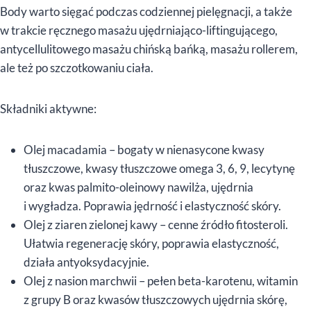
Body warto sięgać podczas codziennej pielęgnacji, a także
w trakcie ręcznego masażu ujędrniająco-liftingującego,
antycellulitowego masażu chińską bańką, masażu rollerem,
ale też po szczotkowaniu ciała.
Składniki aktywne:
Olej macadamia – bogaty w nienasycone kwasy
tłuszczowe, kwasy tłuszczowe omega 3, 6, 9, lecytynę
oraz kwas palmito-oleinowy nawilża, ujędrnia
i wygładza. Poprawia jędrność i elastyczność skóry.
Olej z ziaren zielonej kawy – cenne źródło fitosteroli.
Ułatwia regenerację skóry, poprawia elastyczność,
działa antyoksydacyjnie.
Olej z nasion marchwii – pełen beta-karotenu, witamin
z grupy B oraz kwasów tłuszczowych ujędrnia skórę,