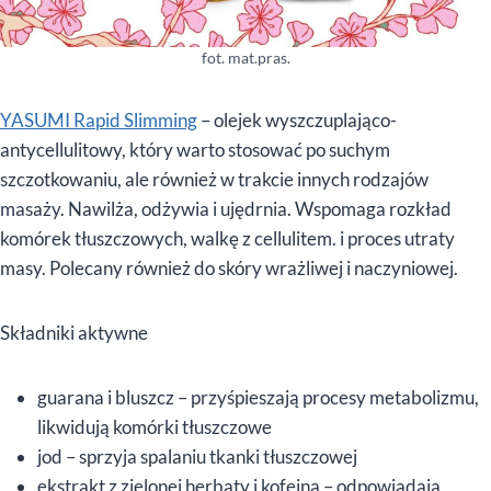
fot. mat.pras.
YASUMI Rapid Slimming
– olejek wyszczuplająco-
antycellulitowy, który warto stosować po suchym
szczotkowaniu, ale również w trakcie innych rodzajów
masaży. Nawilża, odżywia i ujędrnia. Wspomaga rozkład
komórek tłuszczowych, walkę z cellulitem. i proces utraty
masy. Polecany również do skóry wrażliwej i naczyniowej.
Składniki aktywne
guarana i bluszcz – przyśpieszają procesy metabolizmu,
likwidują komórki tłuszczowe
jod – sprzyja spalaniu tkanki tłuszczowej
ekstrakt z zielonej herbaty i kofeina – odpowiadają