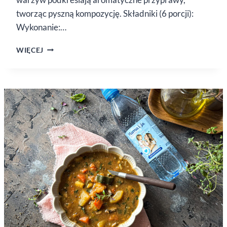
tworząc pyszną kompozycję. Składniki (6 porcji):
Wykonanie:…
ZUPA
WIĘCEJ
Z GROSZKU
I CUKINII