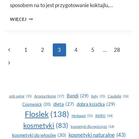
sposobem na to jest przygotowanie koktajlu,…
JESIENNY
WIĘCEJ
KOKTAJL
Z POMARAŃCZĄ,
MELONEM
I IMBIREM
Nawigacja
Poprzednia
1
2
3
4
5
…
28
strony
strona
Następna
strona
Bandi
(29)
Aroma Home
(17)
anti-aging
(15)
buty
(15)
Caudalie
(16)
dobra książka
(29)
dieta
(27)
Cosmepick
(20)
Floslek
(138)
Herbapol
(15)
INVEO
(14)
kosmetyki
(83)
kosmetyki dla mężczyzn
(14)
kosmetyki naturalne
(43)
kosmetyki do włosów
(30)