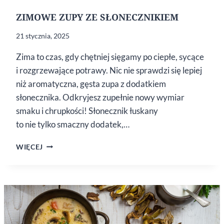
ZIMOWE ZUPY ZE SŁONECZNIKIEM
21 stycznia, 2025
Zima to czas, gdy chętniej sięgamy po ciepłe, sycące
i rozgrzewające potrawy. Nic nie sprawdzi się lepiej
niż aromatyczna, gęsta zupa z dodatkiem
słonecznika. Odkryjesz zupełnie nowy wymiar
smaku i chrupkości! Słonecznik łuskany
to nie tylko smaczny dodatek,…
ZIMOWE
WIĘCEJ
ZUPY
ZE SŁONECZNIKIEM