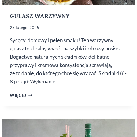
GULASZ WARZYWNY
25 lutego, 2025
Sycący, domowy i pełen smaku! Ten warzywny
gulasz to idealny wybór na szybki i zdrowy posiłek.
Bogactwo naturalnych składników, delikatne
przyprawy i kremowa konsystencja sprawiają,
że to danie, do którego chce się wracać. Składniki (6-
8 porcji): Wykonanie:…
GULASZ
WIĘCEJ
WARZYWNY