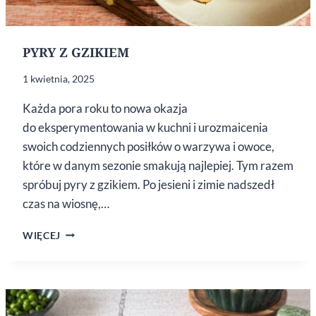
PYRY Z GZIKIEM
1 kwietnia, 2025
Każda pora roku to nowa okazja
do eksperymentowania w kuchni i urozmaicenia
swoich codziennych posiłków o warzywa i owoce,
które w danym sezonie smakują najlepiej. Tym razem
spróbuj pyry z gzikiem. Po jesieni i zimie nadszedł
czas na wiosnę,…
PYRY
WIĘCEJ
Z GZIKIEM