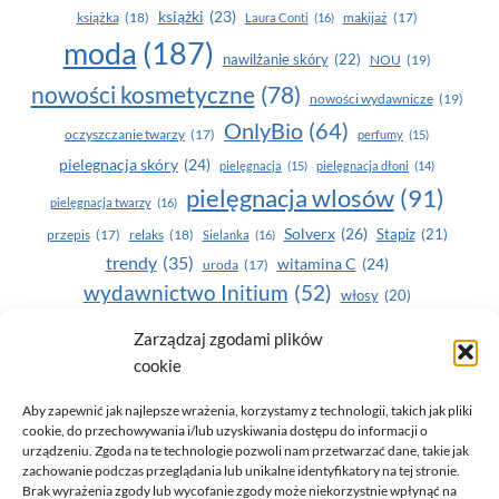
książki
(23)
książka
(18)
makijaż
(17)
Laura Conti
(16)
moda
(187)
nawilżanie skóry
(22)
NOU
(19)
nowości kosmetyczne
(78)
nowości wydawnicze
(19)
OnlyBio
(64)
oczyszczanie twarzy
(17)
perfumy
(15)
pielegnacja skóry
(24)
pielęgnacja
(15)
pielęgnacja dłoni
(14)
pielęgnacja wlosów
(91)
pielęgnacja twarzy
(16)
Solverx
(26)
Stapiz
(21)
przepis
(17)
relaks
(18)
Sielanka
(16)
trendy
(35)
witamina C
(24)
uroda
(17)
wydawnictwo Initium
(52)
włosy
(20)
Yasumi
(164)
zdrowe zęby
(20)
Zarządzaj zgodami plików
cookie
zdrowie
(135)
Aby zapewnić jak najlepsze wrażenia, korzystamy z technologii, takich jak pliki
cookie, do przechowywania i/lub uzyskiwania dostępu do informacji o
urządzeniu. Zgoda na te technologie pozwoli nam przetwarzać dane, takie jak
zachowanie podczas przeglądania lub unikalne identyfikatory na tej stronie.
Brak wyrażenia zgody lub wycofanie zgody może niekorzystnie wpłynąć na