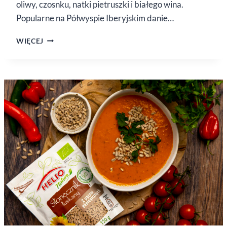
oliwy, czosnku, natki pietruszki i białego wina.
Popularne na Półwyspie Iberyjskim danie…
MERLUZA
WIĘCEJ
EN SALSA
VERDE
–
MORSZCZUK
PO HISZPAŃSKU