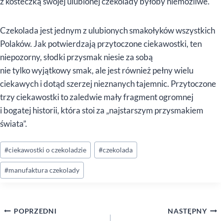
z kosteczką swojej ulubionej czekolady byłoby niemożliwe.
Czekolada jest jednym z ulubionych smakołyków wszystkich
Polaków. Jak potwierdzają przytoczone ciekawostki, ten
niepozorny, słodki przysmak niesie za sobą
nie tylko wyjątkowy smak, ale jest również pełny wielu
ciekawych i dotąd szerzej nieznanych tajemnic. Przytoczone
trzy ciekawostki to zaledwie mały fragment ogromnej
i bogatej historii, która stoi za „najstarszym przysmakiem
świata”.
Tagi
#
ciekawostki o czekoladzie
#
czekolada
wpisu:
#
manufaktura czekolady
Nawigacja
POPRZEDNI
NASTĘPNY