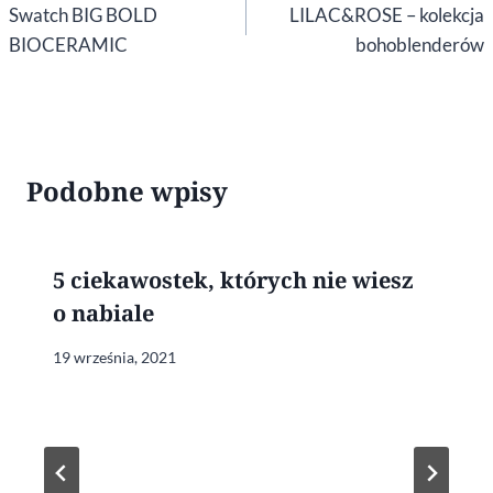
wpisu
Swatch BIG BOLD
LILAC&ROSE – kolekcja
BIOCERAMIC
bohoblenderów
Podobne wpisy
5 ciekawostek, których nie wiesz
o nabiale
19 września, 2021