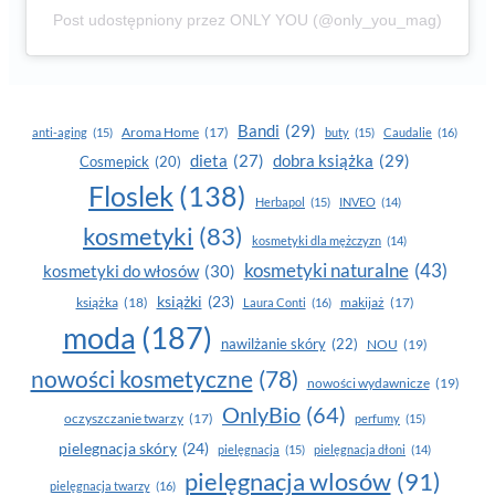
Post udostępniony przez ONLY YOU (@only_you_mag)
Bandi
(29)
Aroma Home
(17)
anti-aging
(15)
buty
(15)
Caudalie
(16)
dobra książka
(29)
dieta
(27)
Cosmepick
(20)
Floslek
(138)
Herbapol
(15)
INVEO
(14)
kosmetyki
(83)
kosmetyki dla mężczyzn
(14)
kosmetyki naturalne
(43)
kosmetyki do włosów
(30)
książki
(23)
książka
(18)
makijaż
(17)
Laura Conti
(16)
moda
(187)
nawilżanie skóry
(22)
NOU
(19)
nowości kosmetyczne
(78)
nowości wydawnicze
(19)
OnlyBio
(64)
oczyszczanie twarzy
(17)
perfumy
(15)
pielegnacja skóry
(24)
pielęgnacja
(15)
pielęgnacja dłoni
(14)
pielęgnacja wlosów
(91)
pielęgnacja twarzy
(16)