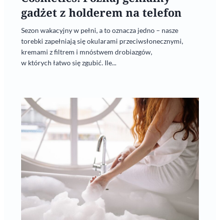
gadżet z holderem na telefon
Sezon wakacyjny w pełni, a to oznacza jedno – nasze
torebki zapełniają się okularami przeciwsłonecznymi,
kremami z filtrem i mnóstwem drobiazgów,
w których łatwo się zgubić. Ile...