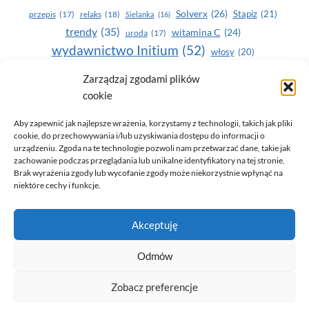
Solverx
(26)
Stapiz
(21)
przepis
(17)
relaks
(18)
Sielanka
(16)
trendy
(35)
witamina C
(24)
uroda
(17)
wydawnictwo Initium
(52)
włosy
(20)
Yasumi
(164)
Zarządzaj zgodami plików
zdrowe zęby
(20)
cookie
zdrowie
(135)
Aby zapewnić jak najlepsze wrażenia, korzystamy z technologii, takich jak pliki
cookie, do przechowywania i/lub uzyskiwania dostępu do informacji o
urządzeniu. Zgoda na te technologie pozwoli nam przetwarzać dane, takie jak
zachowanie podczas przeglądania lub unikalne identyfikatory na tej stronie.
Brak wyrażenia zgody lub wycofanie zgody może niekorzystnie wpłynąć na
niektóre cechy i funkcje.
© 2026 Only You - portal dla kobiet (uroda, moda, zdrowie)
Akceptuję
opracowanie:
AZDOBRESTRONY
Odmów
Zobacz preferencje
Polityka prywatności i RODO