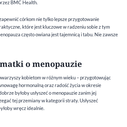
przez BMC Health.
apewnić córkom nie tylko lepsze przygotowanie
raktyczne, które jest kluczowe w radzeniu sobie z tym
opauza często owiana jest tajemnicą i tabu. Nie zawsze
d matki o menopauzie
owarzyszy kobietom w różnym wieku – przygotowując
ównowagę hormonalną oraz radość życia w okresie
 dobrze byłoby usłyszeć o menopauzie zanim jej
egać tej przemiany w kategorii straty. Usłyszeć
yłoby wręcz idealnie.