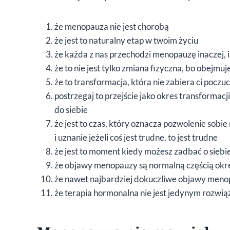
że menopauza nie jest chorobą
że jest to naturalny etap w twoim życiu
że każda z nas przechodzi menopauzę inaczej, 
że to nie jest tylko zmiana fizyczna, bo obejmu
że to transformacja, która nie zabiera ci poczuc
postrzegaj to przejście jako okres transformacji
do siebie
że jest to czas, który oznacza pozwolenie sobi
i uznanie jeżeli coś jest trudne, to jest trudne
że jest to moment kiedy możesz zadbać o siebie
że objawy menopauzy są normalną częścią okr
że nawet najbardziej dokuczliwe objawy menop
że terapia hormonalna nie jest jedynym rozwi