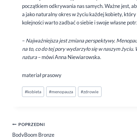
początkiem odkrywania nas samych. Ważne jest, ab
a jako naturalny okres w życiu każdej kobiety, który
kolejności warto zadbać o siebie i swoje własne pot
–
Najważniejsza jest zmiana perspektywy. Menopauza 
na to, co do tej pory wydarzyło się w naszym życiu.
natura
– mówi Anna Niewiarowska.
materiał prasowy
Tagi
#
kobieta
#
menopauza
#
zdrowie
wpisu:
Nawigacja
POPRZEDNI
BodyBoom Bronze