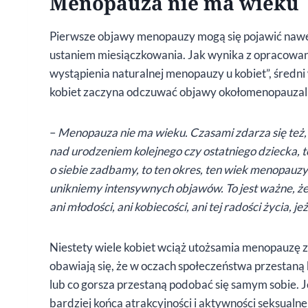
Menopauza nie ma wieku
Pierwsze objawy menopauzy mogą się pojawić nawet
ustaniem miesiączkowania. Jak wynika z opracowa
wystąpienia naturalnej menopauzy u kobiet”, średni 
kobiet zaczyna odczuwać objawy okołomenopauzalne 
–
Menopauza nie ma wieku. Czasami zdarza się też, 
nad urodzeniem kolejnego czy ostatniego dziecka, to
o siebie zadbamy, to ten okres, ten wiek menopau
unikniemy intensywnych objawów. To jest ważne, ż
ani młodości, ani kobiecości, ani tej radości życia, je
Niestety wiele kobiet wciąż utożsamia menopauzę z 
obawiają się, że w oczach społeczeństwa przestaną b
lub co gorsza przestaną podobać się samym sobie. 
bardziej końca atrakcyjności i aktywności seksualn