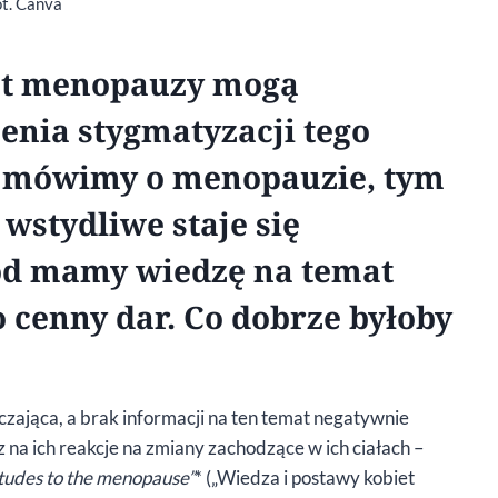
ot. Canva
at menopauzy mogą
zenia stygmatyzacji tego
i mówimy o menopauzie, tym
wstydliwe staje się
 od mamy wiedzę na temat
o cenny dar. Co dobrze byłoby
zająca, a brak informacji na ten temat negatywnie
z na ich reakcje na zmiany zachodzące w ich ciałach –
tudes to the menopause”
* („Wiedza i postawy kobiet