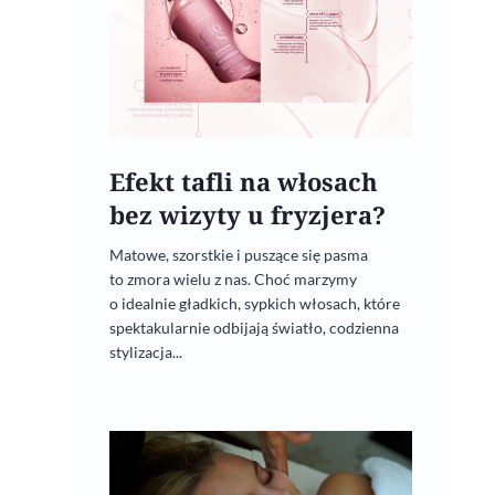
Efekt tafli na włosach
bez wizyty u fryzjera?
Podaruj Mamie różę
Matowe, szorstkie i puszące się pasma
to zmora wielu z nas. Choć marzymy
13 maja, 2022
o idealnie gładkich, sypkich włosach, które
spektakularnie odbijają światło, codzienna
stylizacja...