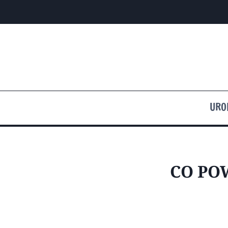
Przejdź
do
treści
URO
CO PO