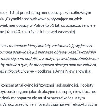
 ok. 10 lat przed samą menopauzą, czyli całkowitym
nia „Czynniki środowiskowe wpływające na wiek
wiek menopauzy w Polsce to 51 lat, co oznacza, że wiele
już po 40. roku życia lub nawet wcześniej.
że w momencie kiedy kobiety zastanawiają się jeszcze
 mogą pojawić się już pierwsze objawy. Jeżeli wcześniej
zy może się nam oddalić, a z dużym prawdopodobieństwem
eby mówić o tym, że menopauza niczego nam nie zabiera,
żeli tylko tak chcemy
– podkreśla Anna Niewiarowska.
końcem atrakcyjności fizycznej i seksualności. Kobiety
yć postrzegane jako atrakcyjne i staną się niewidoczne,
Jednak menopauza nie musi oznaczać końca, a tym
ej. Wręcz przeciwnie, może stać się nowym, ekscytującym