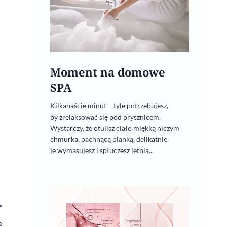
Moment na domowe
SPA
Kilkanaście minut – tyle potrzebujesz,
by zrelaksować się pod prysznicem.
Wystarczy, że otulisz ciało miękką niczym
chmurka, pachnącą pianką, delikatnie
je wymasujesz i spłuczesz letnią...
a