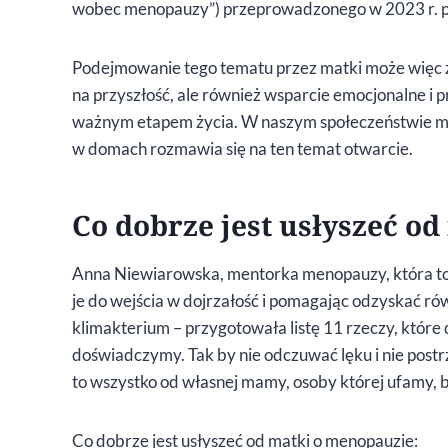
wobec menopauzy”) przeprowadzonego w 2023 r. 
Podejmowanie tego tematu przez matki może więc z
na przyszłość, ale również wsparcie emocjonalne i p
ważnym etapem życia. W naszym społeczeństwie men
w domach rozmawia się na ten temat otwarcie.
Co dobrze jest usłyszeć o
Anna Niewiarowska, mentorka menopauzy, która t
je do wejścia w dojrzałość i pomagając odzyskać r
klimakterium – przygotowała listę 11 rzeczy, które
doświadczymy. Tak by nie odczuwać lęku i nie postrz
to wszystko od własnej mamy, osoby której ufamy, b
Co dobrze jest usłyszeć od matki o menopauzie: